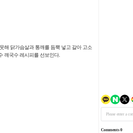
카웃해 닭가슴살과 통깨를 듬뿍 넣고 갈아 고소
수 깨국수 레시피를 선보인다.