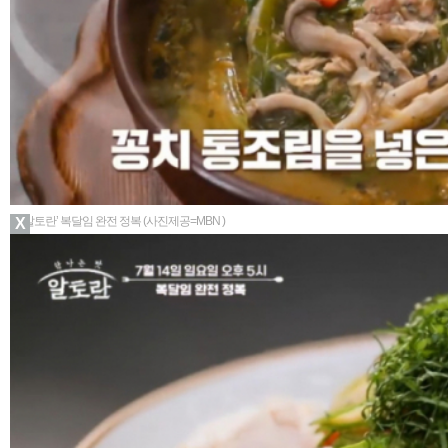
▲‘알토란’ 복달임 완전 정복 (사진제공=MBN )
X