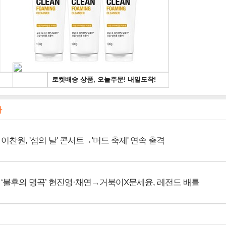
사
이찬원, '섬의 날' 콘서트→'머드 축제' 연속 출격
‘불후의 명곡’ 현진영·채연→거북이X문세윤, 레전드 배틀