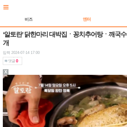
본
문
바
비즈
엔터
로
가
기
‘알토란’ 닭한마리 대박집ㆍ꽁치추어탕ㆍ깨국수 등
개
입력 2024-07-14 17:00
0
댓글
X