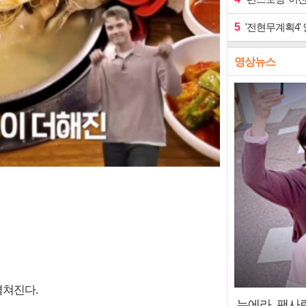
5
'전현무계획4'
영상뉴스
펼쳐진다.
누에라, 팬사