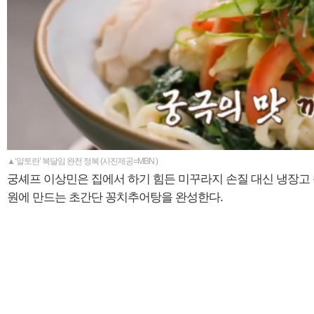
▲‘알토란’ 복달임 완전 정복 (사진제공=MBN )
궁셰프 이상민은 집에서 하기 힘든 미꾸라지 손질 대신 냉장고 
원에 만드는 초간단 꽁치추어탕을 완성한다.