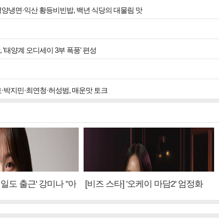
 평양냉면·익산 황등비빈밥, 백년 식당의 대물림 맛
, '태양계 오디세이 3부 폭풍' 편성
호·박지민·최연청·허성범, 매운맛 토크
내일도 출근' 강미나 "아
[비즈 스타] '오케이 마담2' 엄정화
설? 사실 아냐"(인터
"6년 만의 속편 제작, 하늘의 뜻"(인
터뷰)