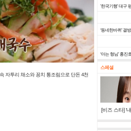
'한국기행' 대구
‘동네한바퀴’ 결방
‘아는 형님’ 홍진
스페셜
속 자투리 채소와 꽁치 통조림으로 단돈 4천
[비즈 스타] '
이오아이 불화
뷰)