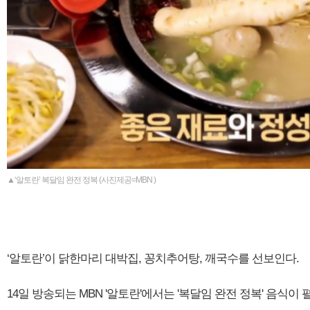
▲‘알토란’ 복달임 완전 정복 (사진제공=MBN )
‘알토란’이 닭한마리 대박집, 꽁치추어탕, 깨국수를 선보인다.
14일 방송되는 MBN '알토란'에서는 '복달임 완전 정복' 음식이 