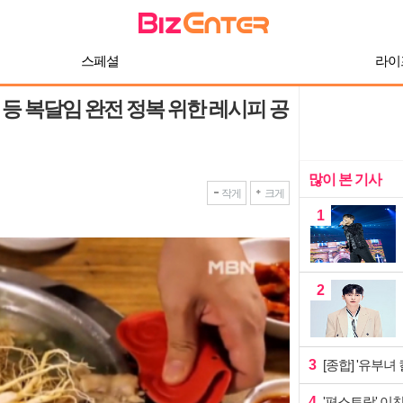
스페셜
라이
 복달임 완전 정복 위한 레시피 공
많이 본 기사
작게
크게
1
2
3
[종합] '유부녀
4
'편스토랑' 이