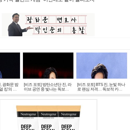
진, 광화문 밤
[비즈 포토] 방탄소년단 진, 라
[비즈 포토] BTS 진, 눈빛 하나
얼 킹'의 열
이브 공연 중 빛나는 독보적
로 팬심 저격… 독보적 카리
아우라
스마