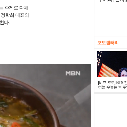
는 주제로 다채
룬 정학희 대표의
친다.
포토갤러리
[비즈 포토] BTS 
하늘 수놓는 '비주
창