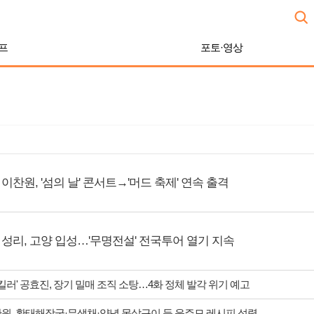
프
포토·영상
이찬원, '섬의 날' 콘서트→'머드 축제' 연속 출격
성리, 고양 입성…'무명전설' 전국투어 열기 지속
 킬러' 공효진, 장기 밀매 조직 소탕…4화 정체 발각 위기 예고
찬원, 황태해장국·무생채·양념 목살구이 등 윤주모 레시피 섭렵