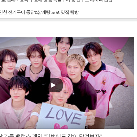
 인천 전기구이 통닭&삼계탕 노포 맛집 탐방
랑 가득 밸런스 게임 "이번에도 같이 달려보자"