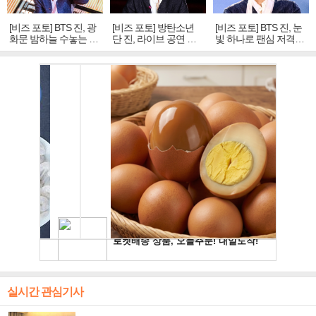
[비즈 포토] BTS 진, 광
[비즈 포토] 방탄소년
[비즈 포토] BTS 진, 눈
화문 밤하늘 수놓는 '비
단 진, 라이브 공연 중
빛 하나로 팬심 저격…
주얼 킹'의 열창
빛나는 독보적 아우라
독보적 카리스마
실시간 관심기사