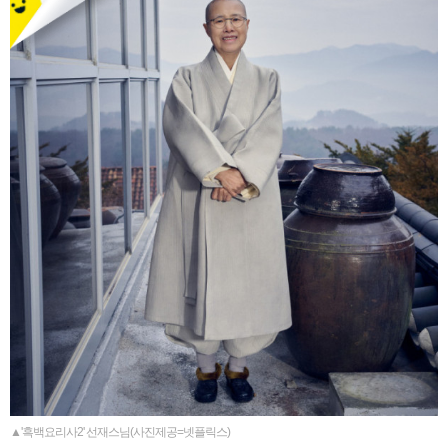
▲'흑백요리사2' 선재스님(사진제공=넷플릭스)