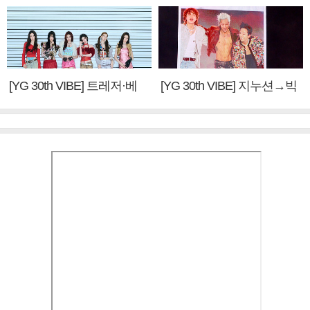
[YG 30th VIBE] 트레저·베
[YG 30th VIBE] 지누션→빅
이비몬스터, YG DNA 계승
뱅·투애니원·블랙핑크, YG
③
만의 문법②