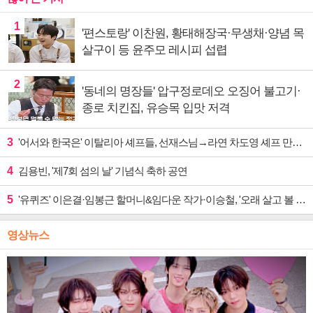
1
'편스토랑' 이찬원, 황태해장국·무생채·양념 목
살구이 등 윤주모 레시피 섭렵
2
'동네의 명장들' 압구정로데오 오징어 불고기·
종로 치킨집, 유승목 입맛 저격
3
'어서와 한국은' 이탈리아 셰프들, 선재스님→라연 차도영 셰프 만난다
4
김용빈, '제7회 섬의 날' 기념식 축하 공연
5
'유퀴즈' 이은결·임봉근 할머니&임다운 작가·이승철, '오래 살고 볼 일' 특집 출격
영상뉴스