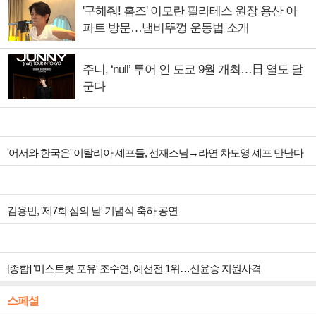
'구해줘! 홈즈' 이모란 필라테스 원장 용산 아
파트 방문…냄비뚜껑 운동법 소개
주니, ‘null’ 투어 인 도쿄 9월 개최…日 열도 달
군다
'어서와 한국은' 이탈리아 셰프들, 선재스님→라연 차도영 셰프 만난다
김용빈, '제7회 섬의 날' 기념식 축하 공연
[종합] '미스트롯 포유' 조수연, 예선전 1위…신윤승 지원사격
스페셜