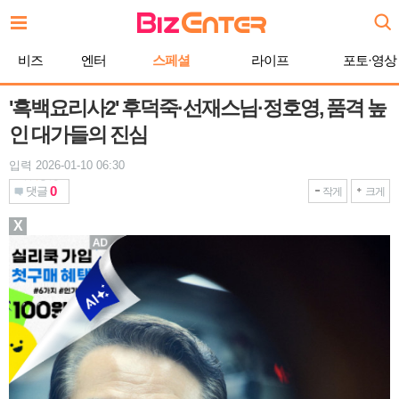
본
문
바
비즈
엔터
스페셜
라이프
포토·영상
로
가
기
'흑백요리사2' 후덕죽·선재스님·정호영, 품격 높
인 대가들의 진심
입력 2026-01-10 06:30
0
댓글
작게
크게
X