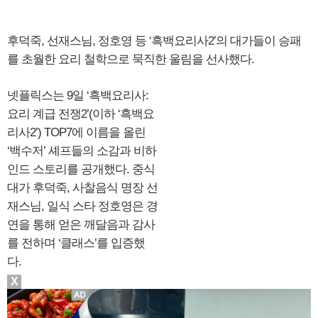
후덕죽, 선재스님, 정호영 등 ‘흑백요리사2’의 대가들이 승패
를 초월한 요리 철학으로 묵직한 울림을 선사했다.
넷플릭스는 9일 ‘흑백요리사:
요리 계급 전쟁2’(이하 ‘흑백요
리사2’) TOP7에 이름을 올린
‘백수저’ 셰프들의 소감과 비하
인드 스토리를 공개했다. 중식
대가 후덕죽, 사찰음식 명장 선
재스님, 일식 스타 정호영은 경
연을 통해 얻은 깨달음과 감사
를 전하며 ‘클래스’를 입증했
다.
X