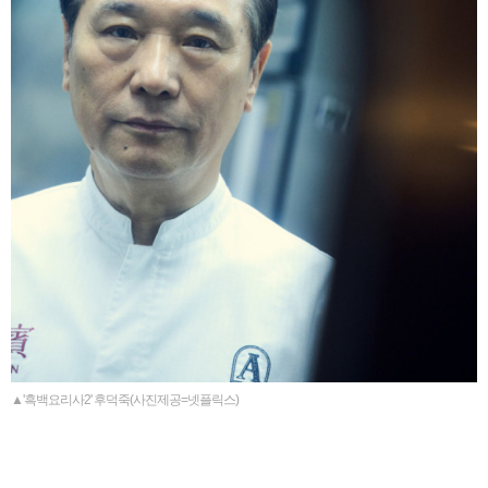
▲'흑백요리사2' 후덕죽(사진제공=넷플릭스)