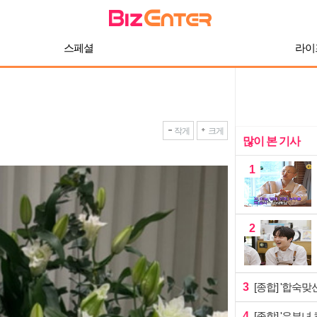
스페셜
라이
작게
크게
많이 본 기사
1
2
3
[종합] '합숙
4
[종합] '유부녀