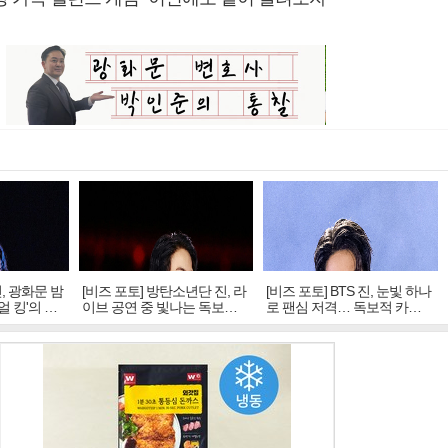
진, 광화문 밤
[비즈 포토] 방탄소년단 진, 라
[비즈 포토] BTS 진, 눈빛 하나
얼 킹'의 열
이브 공연 중 빛나는 독보적
로 팬심 저격… 독보적 카리
아우라
스마