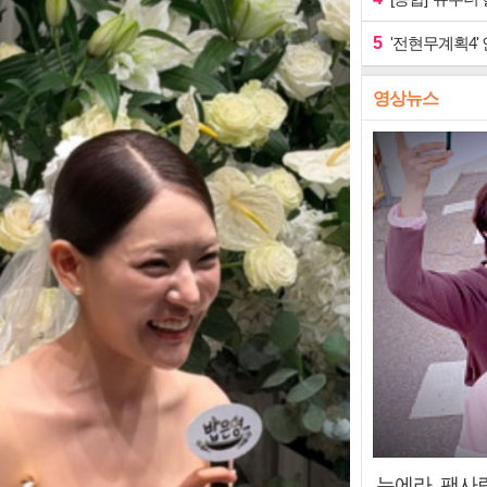
5
'전현무계획4'
영상뉴스
누에라, 팬사