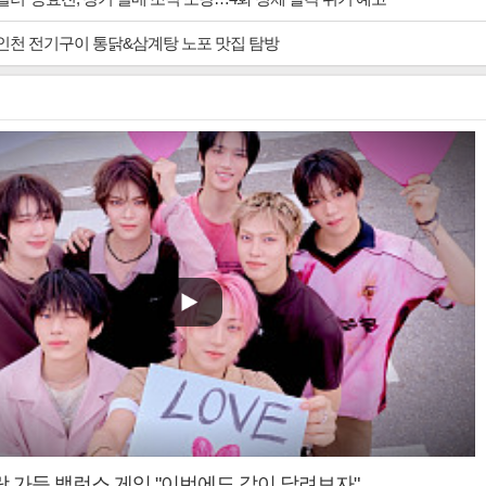
 인천 전기구이 통닭&삼계탕 노포 맛집 탐방
랑 가득 밸런스 게임 "이번에도 같이 달려보자"