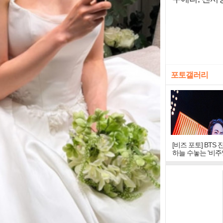
포토갤러리
[비즈 포토] BTS 
하늘 수놓는 '비주
창