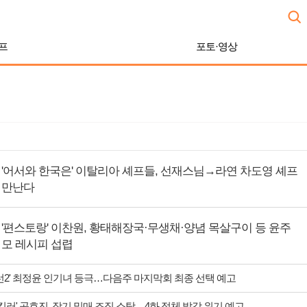
프
포토·영상
'어서와 한국은' 이탈리아 셰프들, 선재스님→라연 차도영 셰프
만난다
'편스토랑' 이찬원, 황태해장국·무생채·양념 목살구이 등 윤주
모 레시피 섭렵
맞선2' 최정윤 인기녀 등극…다음주 마지막회 최종 선택 예고
 킬러' 공효진, 장기 밀매 조직 소탕…4화 정체 발각 위기 예고