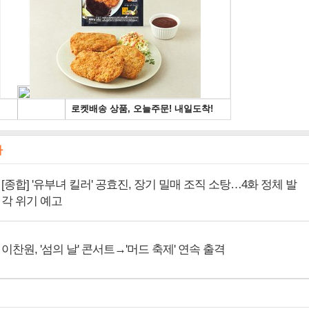
사
[종합] '유부녀 킬러' 공효진, 장기 밀매 조직 소탕…4화 정체 발
각 위기 예고
이찬원, '섬의 날' 콘서트→'머드 축제' 연속 출격