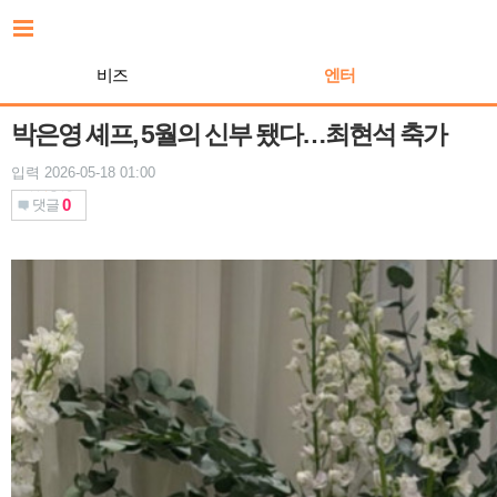
본
문
바
비즈
엔터
로
가
기
박은영 셰프, 5월의 신부 됐다…최현석 축가
입력 2026-05-18 01:00
0
댓글