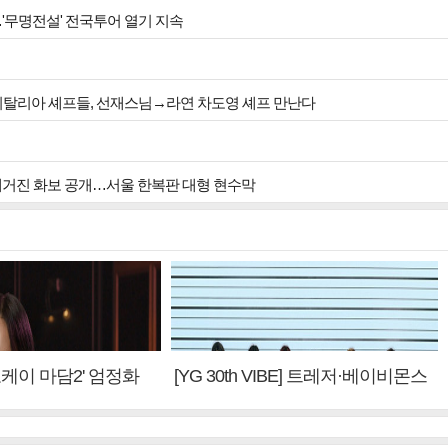
…'무명전설' 전국투어 열기 지속
 이탈리아 셰프들, 선재스님→라연 차도영 셰프 만난다
 매거진 화보 공개…서울 한복판 대형 현수막
'오케이 마담2' 엄정화
[YG 30th VIBE] 트레저·베이비몬스
편 제작, 하늘의 뜻"(인
터, YG DNA 계승③