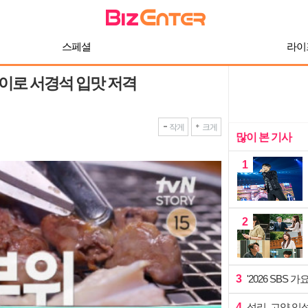
스페셜
라이
구이로 서경석 입맛 저격
작게
크게
많이 본 기사
1
2
3
'2026 SBS
4
성리, 고양 입