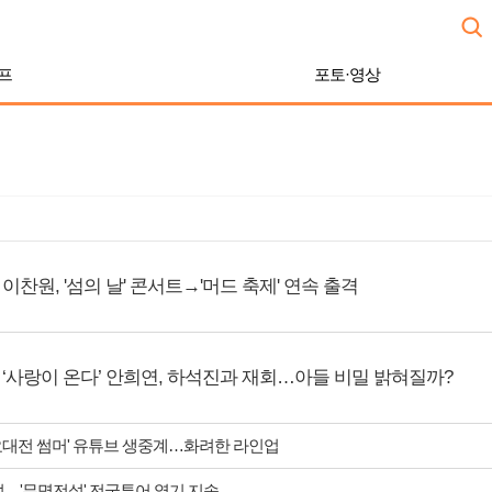
프
포토·영상
이찬원, '섬의 날' 콘서트→'머드 축제' 연속 출격
‘사랑이 온다’ 안희연, 하석진과 재회…아들 비밀 밝혀질까?
 가요대전 썸머' 유튜브 생중계…화려한 라인업
성…'무명전설' 전국투어 열기 지속