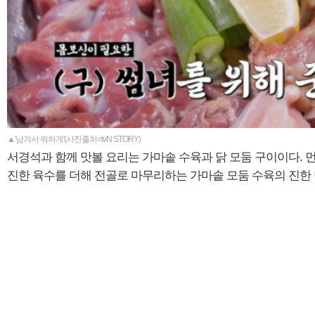
▲'남겨서 뭐하게'(사진출처=tvN STORY)
서경석과 함께 맛볼 요리는 가마솥 수육과 닭 모둠 구이이다.
진한 육수를 더해 전골로 마무리하는 가마솥 모둠 수육의 진한