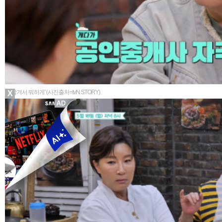
▲'남겨서 뭐하게' (사진출처=tvN STORY)
X