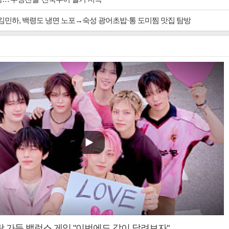
 김민하, 백령도 냉면 노포→숙성 광어초밥·통 도미찜 맛집 탐방
랑 가득 밸런스 게임 "이번에도 같이 달려보자"