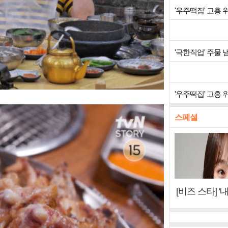
'우주떡집' 고흥
'극한직업' 주물
'우주떡집' 고흥
스페셜
[비즈 스타] '
이오아이 불화
뷰)