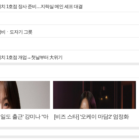
 위치 1호점 장사 준비…지락실 메인 셰프 대결
 냄비ㆍ도자기 그릇
 위치 1호점 개업→첫날부터 大위기
내일도 출근' 강미나 "아
[비즈 스타] '오케이 마담2' 엄정화
설? 사실 아냐"(인터
"6년 만의 속편 제작, 하늘의 뜻"(인
터뷰)