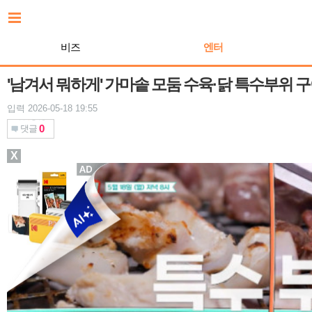
본
문
바
비즈
엔터
로
가
기
'남겨서 뭐하게' 가마솥 모둠 수육·닭 특수부위 
입력 2026-05-18 19:55
0
댓글
X