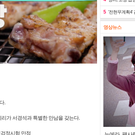
5
'전현무계획4'
영상뉴스
다.
 박세리가 서경석과 특별한 만남을 갖는다.
력검정시험 만점
누에라, 팬사