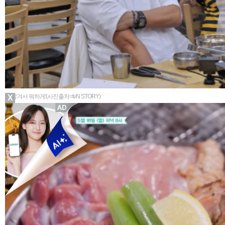
▲'남겨서 뭐하게'(사진출처=tvN STORY)
X