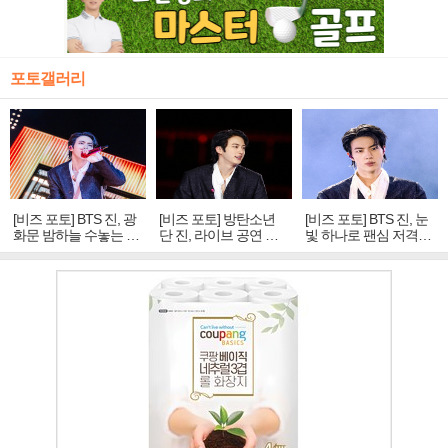
포토갤러리
[비즈 포토] BTS 진, 광
[비즈 포토] 방탄소년
[비즈 포토] BTS 진, 눈
화문 밤하늘 수놓는 '비
단 진, 라이브 공연 중
빛 하나로 팬심 저격…
주얼 킹'의 열창
빛나는 독보적 아우라
독보적 카리스마