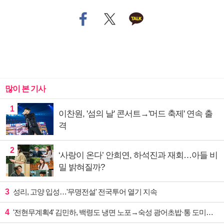
많이 본 기사
1
이찬원, '섬의 날' 콘서트→'머드 축제' 연속 출
격
2
‘사랑이 온다’ 안희연, 하석진과 재회…아들 비
밀 밝혀질까?
3
성리, 고양 입성…'무명전설' 전국투어 열기 지속
4
'전현무계획4' 김민하, 백령도 냉면 노포→숙성 광어초밥·통 도미찜 맛집 탐방