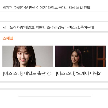
박지현, '아름다운 인생 이야기' 라이브 공개…감성 보컬 전달
‘전국노래자랑’ 배일호·박현빈·조정민·김유라·미스김, 축하무대
스페셜
[비즈 스타] '내일도 출근' 강
[비즈 스타] '오케이 마담2'
미나 "아이오아이 불화설?
엄정화 "6년 만의 속편 제
사실 아냐"(인터뷰)
작, 하늘의 뜻"(인터뷰)