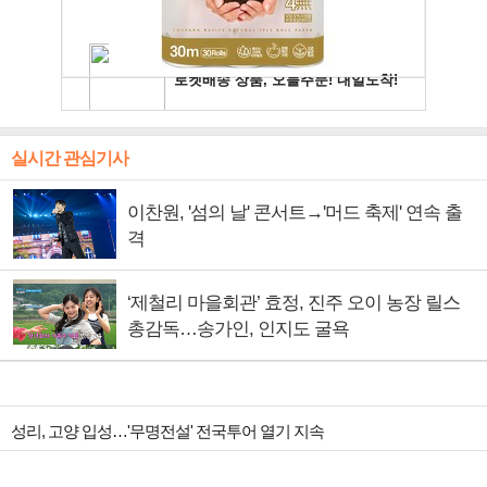
실시간 관심기사
이찬원, '섬의 날' 콘서트→'머드 축제' 연속 출
격
‘제철리 마을회관’ 효정, 진주 오이 농장 릴스
총감독…송가인, 인지도 굴욕
성리, 고양 입성…'무명전설' 전국투어 열기 지속