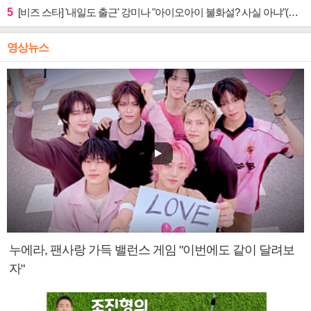
5
[비즈 스타] '내일도 출근' 강미나 "아이오아이 불화설? 사실 아냐"(인터뷰)
영상뉴스
누에라, 팬사랑 가득 밸런스 게임 "이번에도 같이 달려보
자"