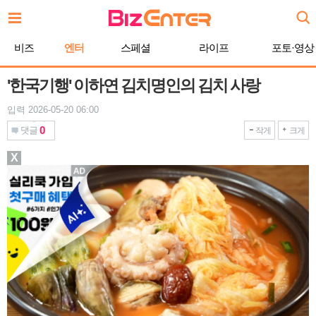
본
문
바
비즈
엔터
스페셜
라이프
포토·영상
로
가
기
'한국기행' 이하연 김치명인의 김치 사랑
입력 2026-05-20 06:00
0
댓글
작게
크게
X