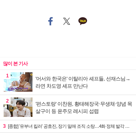
많이 본 기사
1
'어서와 한국은' 이탈리아 셰프들, 선재스님→
라연 차도영 셰프 만난다
2
'편스토랑' 이찬원, 황태해장국·무생채·양념 목
살구이 등 윤주모 레시피 섭렵
3
[종합] '유부녀 킬러' 공효진, 장기 밀매 조직 소탕…4화 정체 발각 위기 예고