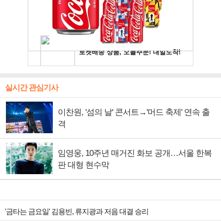
실시간 관심기사
이찬원, '섬의 날' 콘서트→'머드 축제' 연속 출
격
임영웅, 10주년 매거진 화보 공개…서울 한복
판 대형 현수막
'금타는 금요일' 김용빈, 류지광과 저음 대결 승리