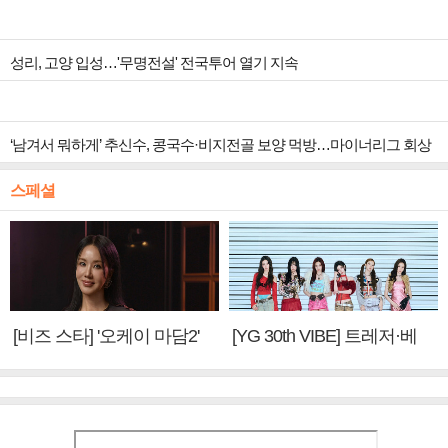
성리, 고양 입성…'무명전설' 전국투어 열기 지속
‘남겨서 뭐하게’ 추신수, 콩국수·비지전골 보양 먹방…마이너리그 회상
스페셜
[비즈 스타] '오케이 마담2'
[YG 30th VIBE] 트레저·베
엄정화 "6년 만의 속편 제
이비몬스터, YG DNA 계승
작, 하늘의 뜻"(인터뷰)
③