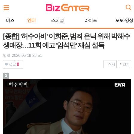
본
문
바
비즈
엔터
스페셜
라이프
포토·영상
로
가
기
[종합] '허수아비' 이희준, 범죄 은닉 위해 박해수
생매장…11회 예고 '임석만' 재심 설득
입력 2026-05-19 23:51
0
댓글
작게
크게
X