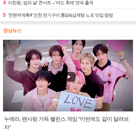
4
이찬원, '섬의 날' 콘서트→'머드 축제' 연속 출격
5
'전현무계획4' 인천 전기구이 통닭&삼계탕 노포 맛집 탐방
영상뉴스
누에라, 팬사랑 가득 밸런스 게임 "이번에도 같이 달려보
자"