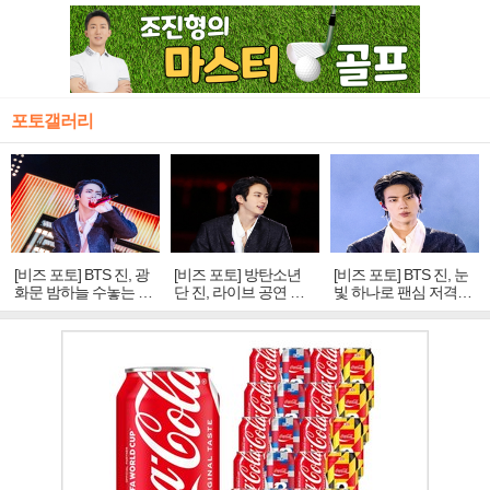
포토갤러리
[비즈 포토] BTS 진, 광
[비즈 포토] 방탄소년
[비즈 포토] BTS 진, 눈
화문 밤하늘 수놓는 '비
단 진, 라이브 공연 중
빛 하나로 팬심 저격…
주얼 킹'의 열창
빛나는 독보적 아우라
독보적 카리스마