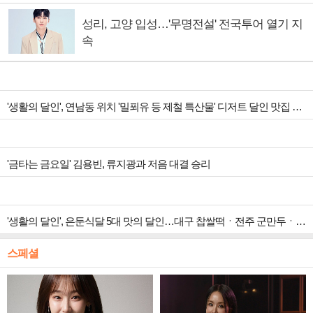
성리, 고양 입성…'무명전설' 전국투어 열기 지
속
'생활의 달인', 연남동 위치 '밀푀유 등 제철 특산물' 디저트 달인 맛집 조명
'금타는 금요일' 김용빈, 류지광과 저음 대결 승리
'생활의 달인', 은둔식달 5대 맛의 달인…대구 찹쌀떡ㆍ전주 군만두ㆍ용산 김치굴보쌈ㆍ을지로 열무국수 달인
스페셜