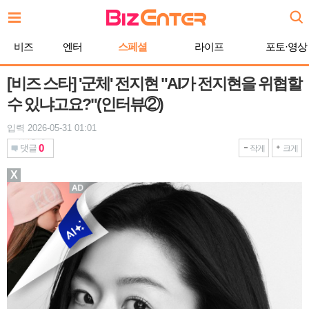
본
문
바
비즈
엔터
스페셜
라이프
포토·영상
로
가
기
[비즈 스타] '군체' 전지현 "AI가 전지현을 위협할
수 있냐고요?"(인터뷰②)
입력 2026-05-31 01:01
0
댓글
작게
크게
X