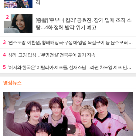
격
2
[종합] '유부녀 킬러' 공효진, 장기 밀매 조직 소
탕…4화 정체 발각 위기 예고
3
'편스토랑' 이찬원, 황태해장국·무생채·양념 목살구이 등 윤주모 레시피 섭렵
4
성리, 고양 입성…'무명전설' 전국투어 열기 지속
5
'어서와 한국은' 이탈리아 셰프들, 선재스님→라연 차도영 셰프 만난다
영상뉴스