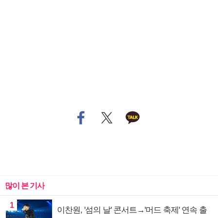
많이 본 기사
1
이찬원, '섬의 날' 콘서트→'머드 축제' 연속 출