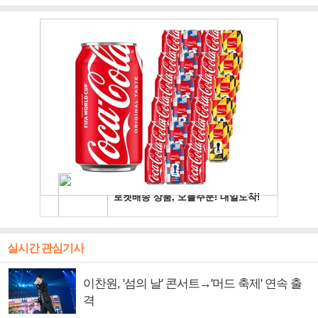
주얼 킹'의 열창
빛나는 독보적 아우라
독보적 카리스마
실시간 관심기사
이찬원, '섬의 날' 콘서트→'머드 축제' 연속 출
격