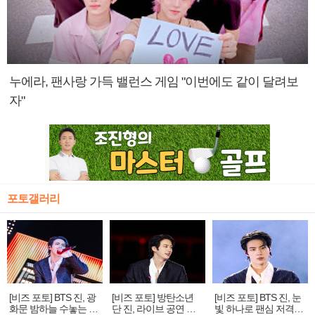
누에라, 팬사랑 가득 밸런스 게임 "이번에도 같이 달려보
자"
포토갤러리
[비즈 포토] BTS 진, 광
[비즈 포토] 방탄소년
[비즈 포토] BTS 진, 눈
화문 밤하늘 수놓는 '비
단 진, 라이브 공연 중
빛 하나로 팬심 저격…