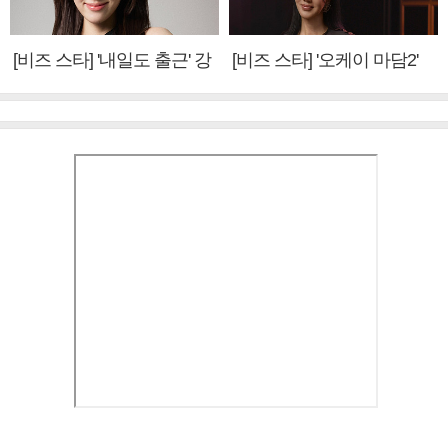
[비즈 스타] '내일도 출근' 강
[비즈 스타] '오케이 마담2'
미나 "아이오아이 불화설?
엄정화 "6년 만의 속편 제
사실 아냐"(인터뷰)
작, 하늘의 뜻"(인터뷰)