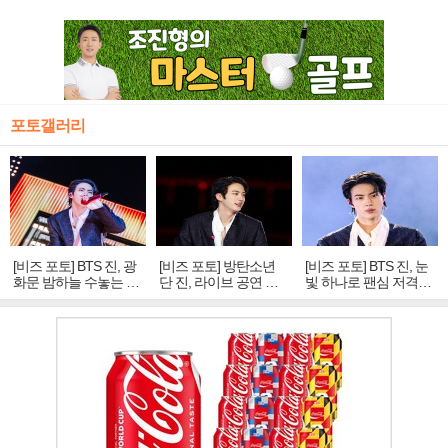
포토갤러리
[비즈 포토] BTS 진, 광
[비즈 포토] 방탄소년
[비즈 포토] BTS 진, 눈
화문 밤하늘 수놓는 '비
단 진, 라이브 공연 중
빛 하나로 팬심 저격…
주얼 킹'의 열창
빛나는 독보적 아우라
독보적 카리스마