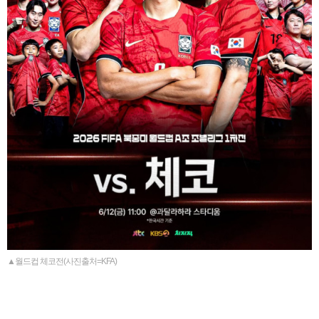
▲월드컵 체코전(사진출처=KFA)