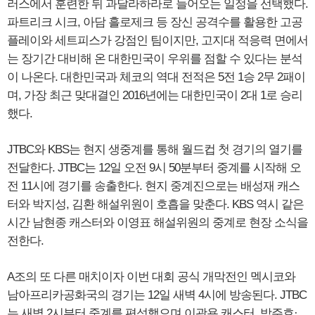
러스에서 훈련한 뒤 과달라하라로 들어오는 일정을 선택했다.
파트리크 시크, 아담 흘로제크 등 장신 공격수를 활용한 고공
플레이와 세트피스가 강점인 팀이지만, 고지대 적응력 면에서
는 장기간 대비해 온 대한민국이 우위를 점할 수 있다는 분석
이 나온다. 대한민국과 체코의 역대 전적은 5전 1승 2무 2패이
며, 가장 최근 맞대결인 2016년에는 대한민국이 2대 1로 승리
했다.
JTBC와 KBS는 현지 생중계를 통해 월드컵 첫 경기의 열기를
전달한다. JTBC는 12일 오전 9시 50분부터 중계를 시작해 오
전 11시에 경기를 송출한다. 현지 중계진으로는 배성재 캐스
터와 박지성, 김환 해설위원이 호흡을 맞춘다. KBS 역시 같은
시간 남현종 캐스터와 이영표 해설위원의 중계로 현장 소식을
전한다.
A조의 또 다른 매치이자 이번 대회 공식 개막전인 멕시코와
남아프리카공화국의 경기는 12일 새벽 4시에 방송된다. JTBC
는 새벽 2시부터 중계를 편성했으며 이광용 캐스터, 박주호·