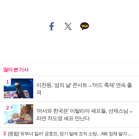
많이 본 기사
1
이찬원, '섬의 날' 콘서트→'머드 축제' 연속 출
격
2
'어서와 한국은' 이탈리아 셰프들, 선재스님→
라연 차도영 셰프 만난다
3
[종합] '유부녀 킬러' 공효진, 장기 밀매 조직 소탕…4화 정체 발각 위기 예고