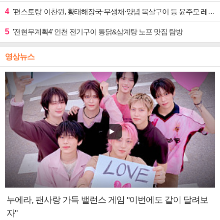
4
'편스토랑' 이찬원, 황태해장국·무생채·양념 목살구이 등 윤주모 레시피 섭렵
5
'전현무계획4' 인천 전기구이 통닭&삼계탕 노포 맛집 탐방
영상뉴스
누에라, 팬사랑 가득 밸런스 게임 "이번에도 같이 달려보
자"