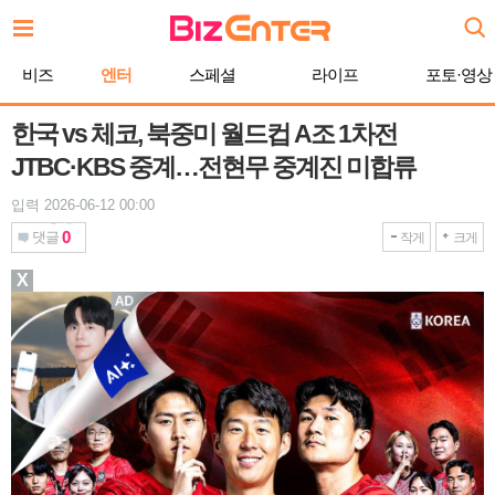
본
문
바
비즈
엔터
스페셜
라이프
포토·영상
로
가
기
한국 vs 체코, 북중미 월드컵 A조 1차전
JTBC·KBS 중계…전현무 중계진 미합류
입력 2026-06-12 00:00
0
댓글
작게
크게
X