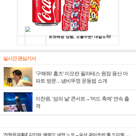
실시간 관심기사
'구해줘! 홈즈' 이모란 필라테스 원장 용산 아
파트 방문…냄비뚜껑 운동법 소개
이찬원, '섬의 날' 콘서트→'머드 축제' 연속 출
격
'전현무계획4' 김민하, 백령도 냉면 노포→숙성 광어초밥·통 도미찜 맛집 탐방