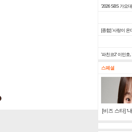
'2026 SBS 
[종합] '사랑이 
'파친코2' 이민호
스페셜
[비즈 스타] '
이오아이 불화
뷰)