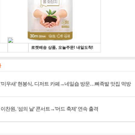
사
'미우새' 현봉식, 디저트 카페→네일숍 방문…뼈족발 맛집 먹방
이찬원, '섬의 날' 콘서트→'머드 축제' 연속 출격