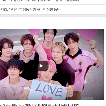
지막회, 마니산 함허동천 계곡→참성단 등반
랑 가득 밸런스 게임 "이번에도 같이 달려보자"