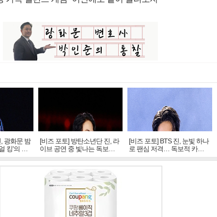
진, 광화문 밤
[비즈 포토] 방탄소년단 진, 라
[비즈 포토] BTS 진, 눈빛 하나
얼 킹'의 열
이브 공연 중 빛나는 독보적
로 팬심 저격… 독보적 카리
아우라
스마