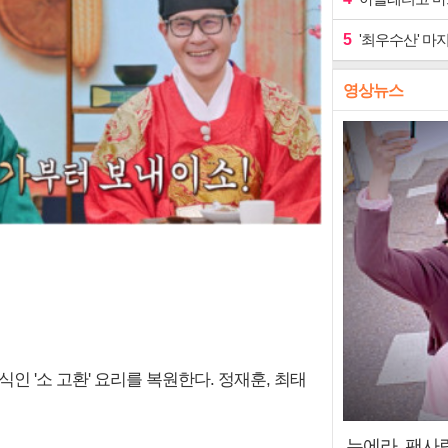
5
'최우수산' 마
영상뉴스
인 '소 고환' 요리를 복원한다. 정재훈, 최태
누에라, 팬사