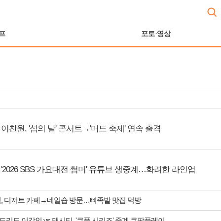
프
포토·영상
이찬원, '섬의 날' 콘서트→'머드 축제' 연속 출격
'2026 SBS 가요대전 썸머' 유튜브 생중계…화려한 라인업
식, 디저트 카페→네일숍 방문…뼈족발 맛집 먹방
리드 이강인 vs 맨시티, '쿠플 시리즈' 중계 쿠팡플레이