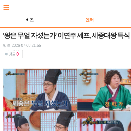
본
문
바
비즈
엔터
로
가
기
'왕은 무얼 자셨는가' 이연주 셰프, 세종대왕 특식
입력 2026-07-08 21:55
0
댓글