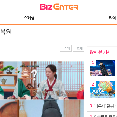
스페셜
라이
 복원
작게
크게
많이 본 기사
1
2
3
'미우새' 현봉
4
아틀레티코 마드