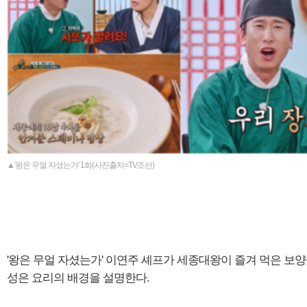
▲'왕은 무얼 자셨는가' 1화(사진출처=TV조선)
'왕은 무얼 자셨는가' 이연주 셰프가 세종대왕이 즐겨 먹은 보양식
성은 요리의 배경을 설명한다.