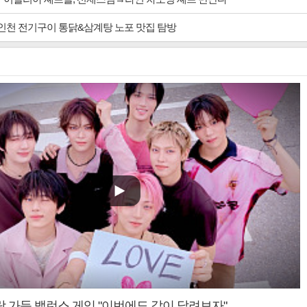
 인천 전기구이 통닭&삼계탕 노포 맛집 탐방
랑 가득 밸런스 게임 "이번에도 같이 달려보자"