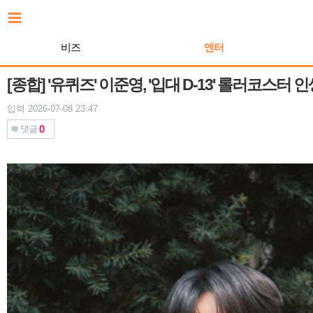
본
문
바
비즈
엔터
로
가
기
[종합] '유퀴즈' 이준영, '입대 D-13' 롤러코스
입력 2026-07-08 23:47
0
댓글