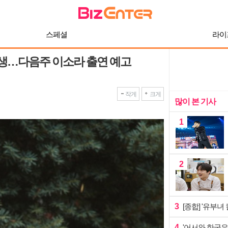
스페셜
라이
터 인생…다음주 이소라 출연 예고
작게
크게
많이 본 기사
1
2
3
[종합] '유부녀
4
'어서와 한국은