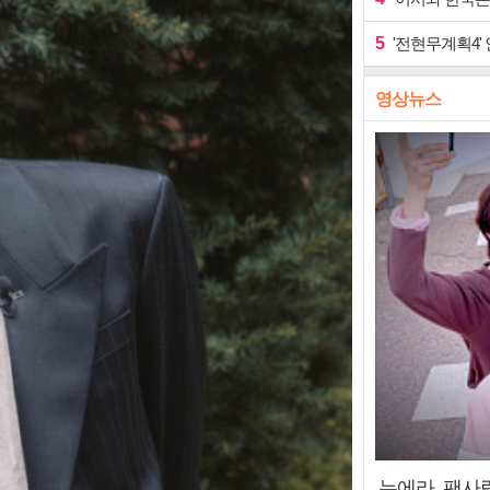
5
'전현무계획4'
영상뉴스
누에라, 팬사