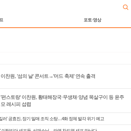
프
포토·영상
이찬원, '섬의 날' 콘서트→'머드 축제' 연속 출격
'편스토랑' 이찬원, 황태해장국·무생채·양념 목살구이 등 윤주
모 레시피 섭렵
 킬러' 공효진, 장기 밀매 조직 소탕…4화 정체 발각 위기 예고
' 이탈리아 셰프들, 선재스님→라연 차도영 셰프 만난다