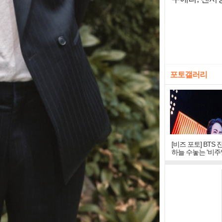
포토갤러리
[비즈 포토] BTS 
하늘 수놓는 '비주
창