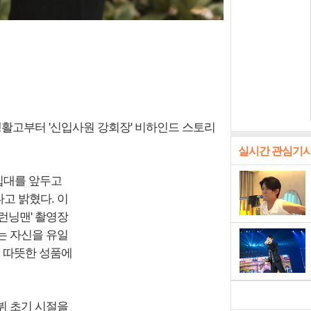
생활고부터 '신입사원 강회장' 비하인드 스토리
실시간 관심기
 입대를 앞두고
고 밝혔다. 이
런닝맨' 촬영장
는 자신을 유일
의 따뜻한 성품에
뷔 초기 시절을