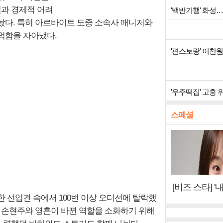
빚과 경제적 어려
'백반기행' 화
놨다. 특히 아르바이트 도중 소속사 매니저와
먹함을 자아냈다.
'편스토랑' 이찬
'우주떡집' 고흥
스페셜
[비즈 스타] '
 선입견 속에서 100번 이상 오디션에 탈락했
이오아이 불화
우 손현주와 영혼이 바뀐 역할을 소화하기 위해
뷰)