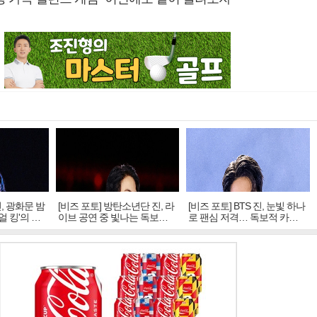
진, 광화문 밤
[비즈 포토] 방탄소년단 진, 라
[비즈 포토] BTS 진, 눈빛 하나
얼 킹'의 열
이브 공연 중 빛나는 독보적
로 팬심 저격… 독보적 카리
아우라
스마