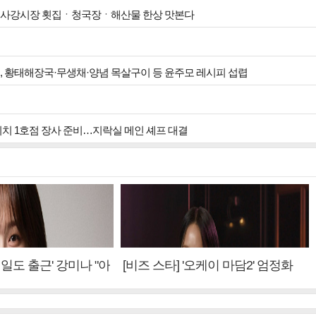
성…사강시장 횟집ㆍ청국장ㆍ해산물 한상 맛본다
원, 황태해장국·무생채·양념 목살구이 등 윤주모 레시피 섭렵
 위치 1호점 장사 준비…지락실 메인 셰프 대결
내일도 출근' 강미나 "아
[비즈 스타] '오케이 마담2' 엄정화
설? 사실 아냐"(인터
"6년 만의 속편 제작, 하늘의 뜻"(인
터뷰)