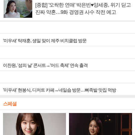
[종합] '오싹한 연애' 박은빈♥양세종, 위기 딛고
진짜 약혼…9화 경영권 사수 작전 예고
'미우새' 탁재훈, 생일 맞이 제주 비치클럽 방문
이찬원, '섬의 날' 콘서트→'머드 축제' 연속 출격
'미우새' 현봉식, 디저트 카페→네일숍 방문…뼈족발 맛집 먹방
스페셜