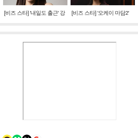
[비즈 스타] '내일도 출근' 강
[비즈 스타] '오케이 마담2'
미나 "아이오아이 불화설?
엄정화 "6년 만의 속편 제
사실 아냐"(인터뷰)
작, 하늘의 뜻"(인터뷰)