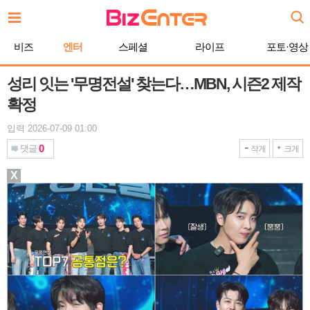
본
문
바
비즈
엔터
스페셜
라이프
포토·영상
로
가
기
성리 잇는 '무명전설' 찾는다…MBN, 시즌2 제작
확정
입력 2026-07-09 01:00
0
댓글
작게
크게
X