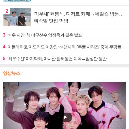
2
'미우새' 현봉식, 디저트 카페→네일숍 방문…
뼈족발 맛집 먹방
3
배우 지안, 前 야구선수 엄정욱과 결혼 발표
4
아틀레티코 마드리드 이강인 vs 맨시티, '쿠플 시리즈' 중계 쿠팡플레이
5
'최우수산' 마지막회, 마니산 함허동천 계곡→참성단 등반
영상뉴스