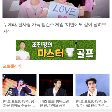
누에라, 팬사랑 가득 밸런스 게임 "이번에도 같이 달려보
자"
포토갤러리
[비즈 포토] BTS 진, 광
[비즈 포토] 방탄소년
[비즈 포토] BTS 진, 눈
화문 밤하늘 수놓는 '비
단 진, 라이브 공연 중
빛 하나로 팬심 저격…
주얼 킹'의 열창
빛나는 독보적 아우라
독보적 카리스마