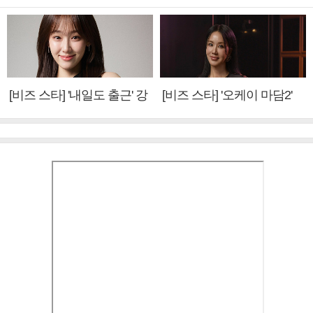
[비즈 스타] '내일도 출근' 강
[비즈 스타] '오케이 마담2'
미나 "아이오아이 불화설?
엄정화 "6년 만의 속편 제
사실 아냐"(인터뷰)
작, 하늘의 뜻"(인터뷰)