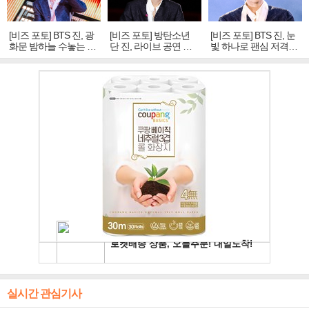
[비즈 포토] BTS 진, 광
[비즈 포토] 방탄소년
[비즈 포토] BTS 진, 눈
화문 밤하늘 수놓는 '비
단 진, 라이브 공연 중
빛 하나로 팬심 저격…
주얼 킹'의 열창
빛나는 독보적 아우라
독보적 카리스마
실시간 관심기사