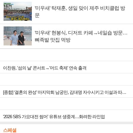
'미우새' 탁재훈, 생일 맞이 제주 비치클럽 방
문
'미우새' 현봉식, 디저트 카페→네일숍 방문…
뼈족발 맛집 먹방
이찬원, '섬의 날' 콘서트→'머드 축제' 연속 출격
[종합] ‘결혼의 완성’ 마지막회 남궁민, 김대명 자수시키고 이설과 따뜻한 안녕
'2026 SBS 가요대전 썸머' 유튜브 생중계…화려한 라인업
스페셜