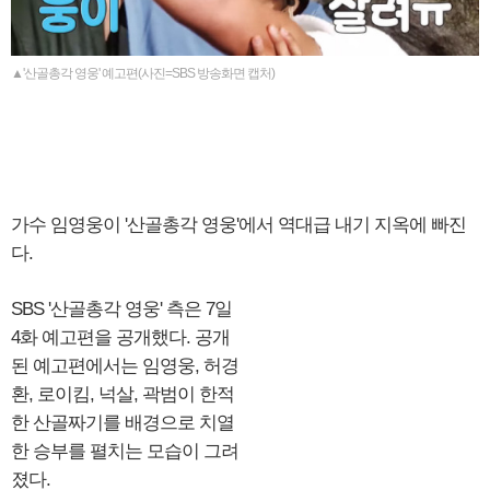
▲'산골총각 영웅' 예고편(사진=SBS 방송화면 캡처)
가수 임영웅이 '산골총각 영웅'에서 역대급 내기 지옥에 빠진
다.
SBS '산골총각 영웅' 측은 7일
4화 예고편을 공개했다. 공개
된 예고편에서는 임영웅, 허경
환, 로이킴, 넉살, 곽범이 한적
한 산골짜기를 배경으로 치열
한 승부를 펼치는 모습이 그려
졌다.