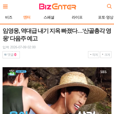
본
문
바
비즈
엔터
스페셜
라이프
포토·영상
로
가
기
임영웅, 역대급 내기 지옥 빠졌다…'산골총각 영
웅' 다음주 예고
입력 2026-07-09 02:00
0
댓글
작게
크게