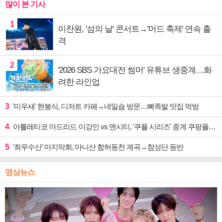
많이 본 기사
1
이찬원, '섬의 날' 콘서트→'머드 축제' 연속 출
격
2
'2026 SBS 가요대전 썸머' 유튜브 생중계…화
려한 라인업
3
'미우새' 현봉식, 디저트 카페→네일숍 방문…뼈족발 맛집 먹방
4
아틀레티코 마드리드 이강인 vs 맨시티, '쿠플 시리즈' 중계 쿠팡플레이
5
'최우수산' 마지막회, 마니산 함허동천 계곡→참성단 등반
영상뉴스