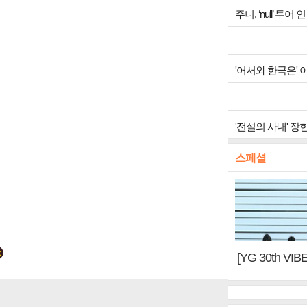
주니, ‘null’ 
'어서와 한국은'
'전설의 사내' 장
스페셜
[YG 30th 
터, YG DNA