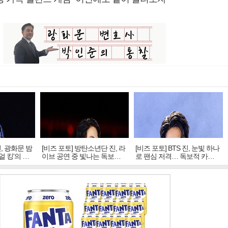
진, 광화문 밤
[비즈 포토] 방탄소년단 진, 라
[비즈 포토] BTS 진, 눈빛 하나
얼 킹'의 열
이브 공연 중 빛나는 독보적
로 팬심 저격… 독보적 카리
아우라
스마