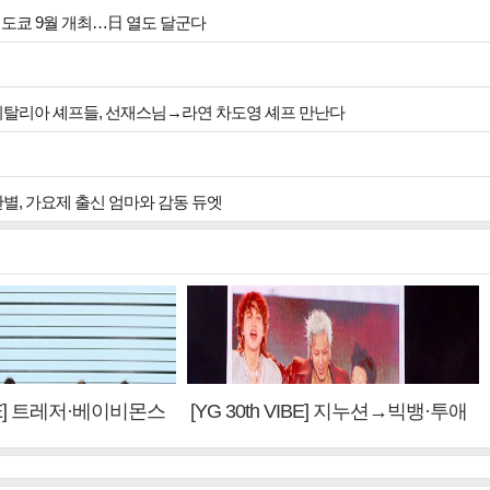
투어 인 도쿄 9월 개최…日 열도 달군다
 이탈리아 셰프들, 선재스님→라연 차도영 셰프 만난다
한별, 가요제 출신 엄마와 감동 듀엣
VIBE] 트레저·베이비몬스
[YG 30th VIBE] 지누션→빅뱅·투애
 계승③
니원·블랙핑크, YG만의 문법②