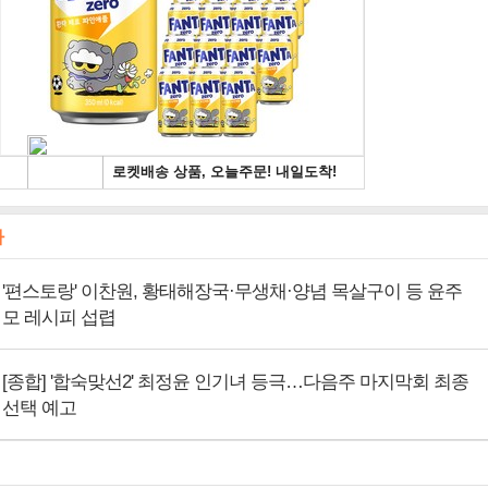
사
'편스토랑' 이찬원, 황태해장국·무생채·양념 목살구이 등 윤주
모 레시피 섭렵
[종합] '합숙맞선2' 최정윤 인기녀 등극…다음주 마지막회 최종
선택 예고