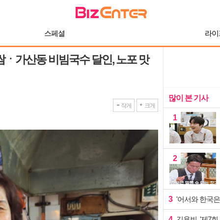
스페셜
라이
쌈ㆍ가산동 비빔국수 달인, 노포 맛
많이 본 기사
작게
크게
1
2
3
'어서와 한국은
4
김용빈, '제7회