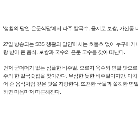
'생활의 달인-은둔식달'에서 파주 칼국수, 을지로 보쌈, 가산동
27일 방송되는 SBS '생활의 달인'에서는 호불호 없이 누구에게
랑 받아 온 음식, 보쌈과 국수의 은둔 고수를 찾아 떠난다.
먼저 군더더기 없는 심플한 비주얼, 오로지 육수와 면발 맛으로
주의 한 칼국숫집을 찾아간다. 무심한 듯한 비주얼이지만, 마치
어 준 음식처럼 깊은 맛을 자랑한다. 뜨끈한 국물과 쫄깃한 면
하면 마음마저 따끈해진다.