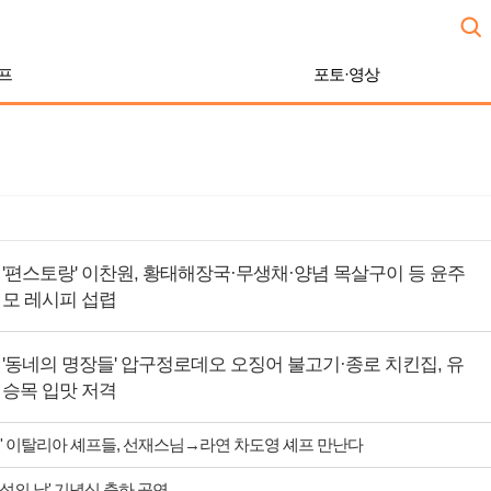
프
포토·영상
'편스토랑' 이찬원, 황태해장국·무생채·양념 목살구이 등 윤주
모 레시피 섭렵
'동네의 명장들' 압구정로데오 오징어 불고기·종로 치킨집, 유
승목 입맛 저격
' 이탈리아 셰프들, 선재스님→라연 차도영 셰프 만난다
 섬의 날' 기념식 축하 공연