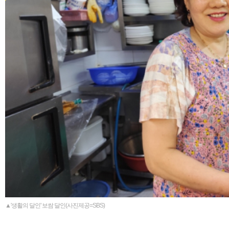
▲'생활의 달인' 보쌈 달인(사진제공=SBS)