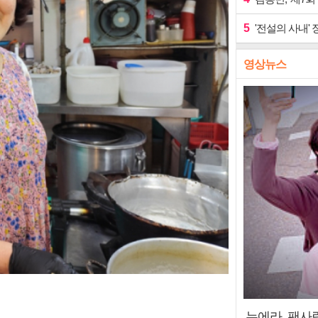
5
'전설의 사내' 
영상뉴스
누에라, 팬사