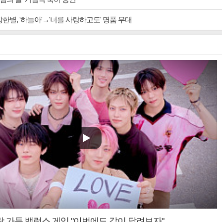
장한별, '하늘아'→'너를 사랑하고도' 명품 무대
랑 가득 밸런스 게임 "이번에도 같이 달려보자"