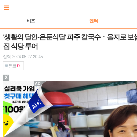
본
문
바
비즈
엔터
로
가
기
'생활의 달인-은둔식달' 파주 칼국수ㆍ을지로 보
집 식당 투어
입력 2024-05-27 20:45
0
댓글
X