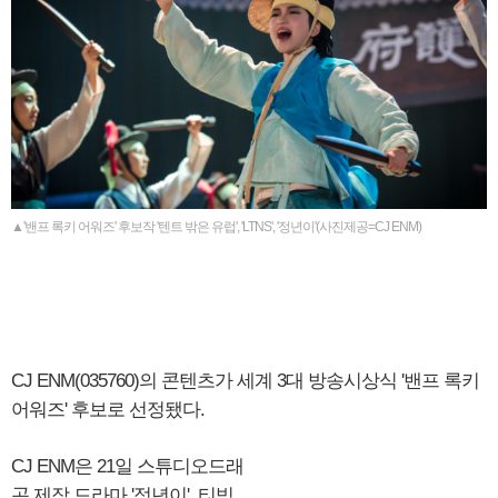
▲'밴프 록키 어워즈' 후보작 '텐트 밖은 유럽', 'LTNS', '정년이'(사진제공=CJ ENM)
CJ ENM(035760)의 콘텐츠가 세계 3대 방송시상식 '밴프 록키
어워즈' 후보로 선정됐다.
CJ ENM은 21일 스튜디오드래
곤 제작 드라마 '정년이', 티빙