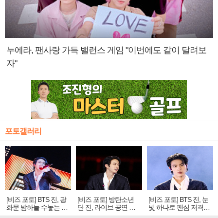
누에라, 팬사랑 가득 밸런스 게임 "이번에도 같이 달려보
자"
포토갤러리
[비즈 포토] BTS 진, 광
[비즈 포토] 방탄소년
[비즈 포토] BTS 진, 눈
화문 밤하늘 수놓는 '비
단 진, 라이브 공연 중
빛 하나로 팬심 저격…
주얼 킹'의 열창
빛나는 독보적 아우라
독보적 카리스마