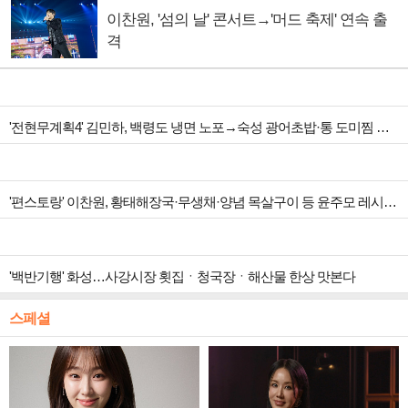
이찬원, '섬의 날' 콘서트→'머드 축제' 연속 출
격
'전현무계획4' 김민하, 백령도 냉면 노포→숙성 광어초밥·통 도미찜 맛집 탐방
'편스토랑' 이찬원, 황태해장국·무생채·양념 목살구이 등 윤주모 레시피 섭렵
'백반기행' 화성…사강시장 횟집ㆍ청국장ㆍ해산물 한상 맛본다
스페셜