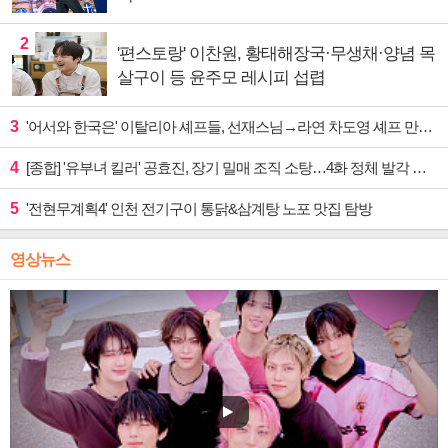
2
'편스토랑' 이찬원, 황태해장국·무생채·양념 목
살구이 등 윤주모 레시피 섭렵
3
'어서와 한국은' 이탈리아 셰프들, 선재스님→라연 차도영 셰프 만난다
4
[종합] '유부녀 킬러' 공효진, 장기 밀매 조직 소탕…4화 정체 발각 위기 예고
5
'전현무계획4' 인천 전기구이 통닭&삼계탕 노포 맛집 탐방
영상뉴스