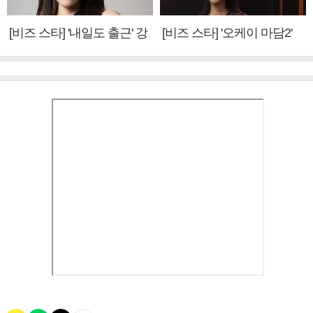
[비즈 스타] '내일도 출근' 강
[비즈 스타] '오케이 마담2'
미나 "아이오아이 불화설?
엄정화 "6년 만의 속편 제
사실 아냐"(인터뷰)
작, 하늘의 뜻"(인터뷰)