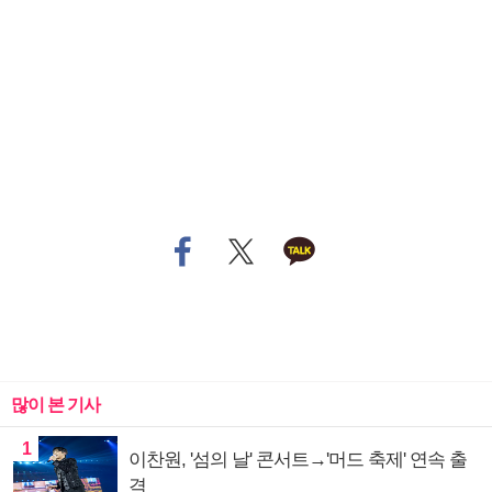
많이 본 기사
1
이찬원, '섬의 날' 콘서트→'머드 축제' 연속 출
격