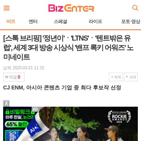
본
문
바
비즈
엔터
스페셜
라이프
포토·영상
로
가
기
[스톡 브리핑] '정년이'ㆍ'LTNS'ㆍ'텐트밖은 유
럽', 세계 3대 방송 시상식 '밴프 록키 어워즈' 노
미네이트
입력 2025-03-21 11:15
0
댓글
작게
크게
CJ ENM, 아시아 콘텐츠 기업 중 최다 후보작 선정
X