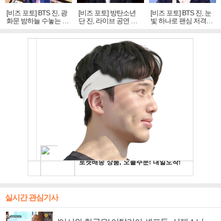
[비즈 포토] BTS 진, 광
[비즈 포토] 방탄소년
[비즈 포토] BTS 진, 눈
화문 밤하늘 수놓는 '비
단 진, 라이브 공연 중
빛 하나로 팬심 저격…
주얼 킹'의 열창
빛나는 독보적 아우라
독보적 카리스마
실시간 관심기사