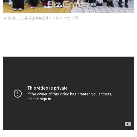
▲'K팝 위크 인 홍대' 춤추는곰돌 버스킹(비즈엔터DB)