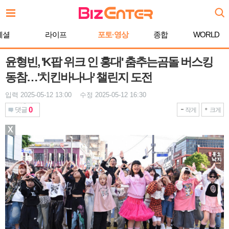
본
문
바
페셜
라이프
포토·영상
종합
WORLD
로
가
기
윤형빈, 'K팝 위크 인 홍대' 춤추는곰돌 버스킹
동참…'치킨바나나' 챌린지 도전
입력 2025-05-12 13:00 수정 2025-05-12 16:30
0
댓글
작게
크게
X