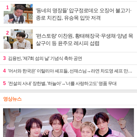
1
'동네의 명장들' 압구정로데오 오징어 불고기·
종로 치킨집, 유승목 입맛 저격
2
'편스토랑' 이찬원, 황태해장국·무생채·양념 목
살구이 등 윤주모 레시피 섭렵
3
김용빈, '제7회 섬의 날' 기념식 축하 공연
4
'어서와 한국은' 이탈리아 셰프들, 선재스님→라연 차도영 셰프 만난다
5
'전설의 사내' 장한별, '하늘아'→'너를 사랑하고도' 명품 무대
영상뉴스