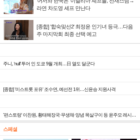
'어서와 한국은' 이탈리아 셰프들, 선재스님→
라연 차도영 셰프 만난다
[종합] '합숙맞선2' 최정윤 인기녀 등극…다음
주 마지막회 최종 선택 예고
주니, ‘null’ 투어 인 도쿄 9월 개최…日 열도 달군다
[종합] '미스트롯 포유' 조수연, 예선전 1위…신윤승 지원사격
'편스토랑' 이찬원, 황태해장국·무생채·양념 목살구이 등 윤주모 레시피 섭렵
스페셜