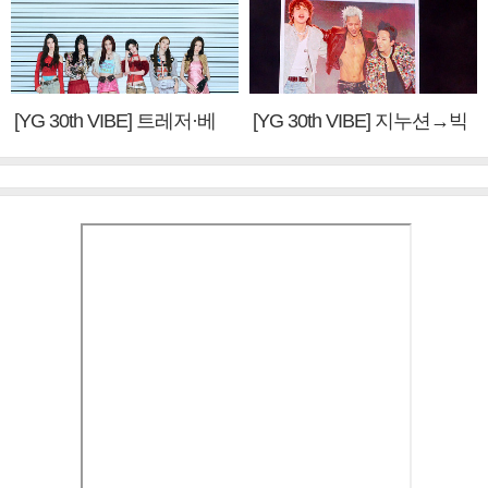
[YG 30th VIBE] 트레저·베
[YG 30th VIBE] 지누션→빅
이비몬스터, YG DNA 계승
뱅·투애니원·블랙핑크, YG
③
만의 문법②