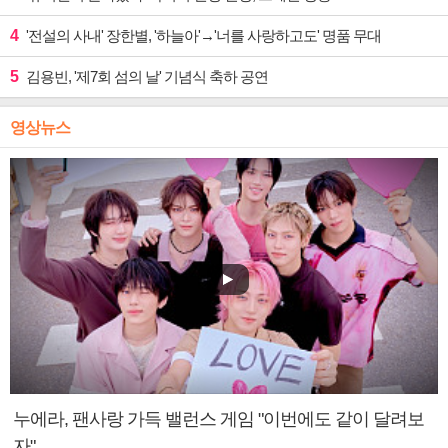
4
'전설의 사내' 장한별, '하늘아'→'너를 사랑하고도' 명품 무대
5
김용빈, '제7회 섬의 날' 기념식 축하 공연
영상뉴스
누에라, 팬사랑 가득 밸런스 게임 "이번에도 같이 달려보
자"