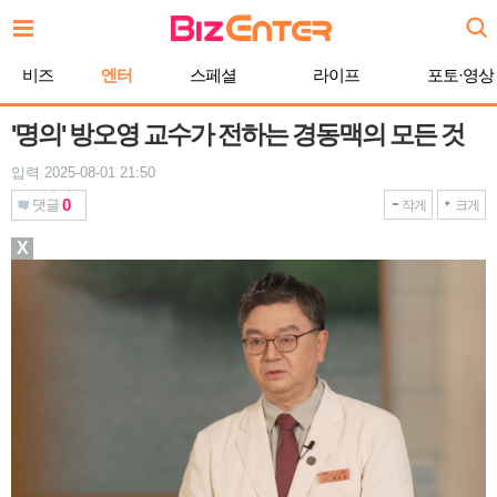
본
문
바
비즈
엔터
스페셜
라이프
포토·영상
로
가
기
'명의' 방오영 교수가 전하는 경동맥의 모든 것
입력 2025-08-01 21:50
0
댓글
작게
크게
X