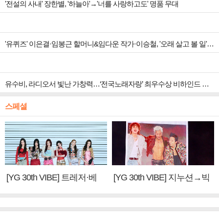
'전설의 사내' 장한별, '하늘아'→'너를 사랑하고도' 명품 무대
'유퀴즈' 이은결·임봉근 할머니&임다운 작가·이승철, '오래 살고 볼 일' 특집 출격
유수비, 라디오서 빛난 가창력…‘전국노래자랑’ 최우수상 비하인드 공개
스페셜
[YG 30th VIBE] 트레저·베
[YG 30th VIBE] 지누션→빅
이비몬스터, YG DNA 계승
뱅·투애니원·블랙핑크, YG
③
만의 문법②