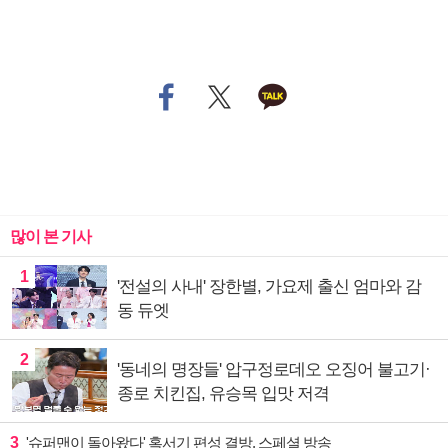
많이 본 기사
1
'전설의 사내' 장한별, 가요제 출신 엄마와 감
동 듀엣
2
'동네의 명장들' 압구정로데오 오징어 불고기·
종로 치킨집, 유승목 입맛 저격
3
'슈퍼맨이 돌아왔다' 혹서기 편성 결방, 스페셜 방송