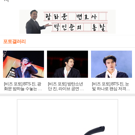
포토갤러리
[비즈 포토] BTS 진, 광
[비즈 포토] 방탄소년
[비즈 포토] BTS 진, 눈
화문 밤하늘 수놓는 '비
단 진, 라이브 공연 중
빛 하나로 팬심 저격…
주얼 킹'의 열창
빛나는 독보적 아우라
독보적 카리스마