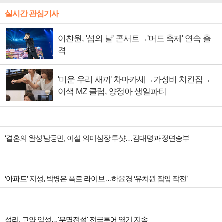
실시간 관심기사
이찬원, '섬의 날' 콘서트→'머드 축제' 연속 출
격
'미운 우리 새끼' 차마카세→가성비 치킨집→
이색 MZ 클럽, 양정아 생일파티
‘결혼의 완성’남궁민, 이설 의미심장 투샷…김대명과 정면승부
‘아파트’ 지성, 박병은 폭로 라이브…하윤경 ‘유치원 잠입 작전’
성리, 고양 입성…'무명전설' 전국투어 열기 지속