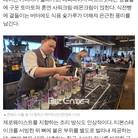
에 구운 토마토와 훈연 사워크림·레몬크림이 얹힌다. 식전빵
에 곁들이는 버터에도 식용 숯가루가 더해져 은근한 풍미를
남긴다.
▲콘래드 서울 '숯. 더 붓처스 엣지'(사진=문연배 기자)
제로웨이스트를 지향하는 조리 방식도 인상적이다. 티본스테
이크를 서빙한 뒤 뼈에 붙은 부위를 별도로 발라내 제공하는