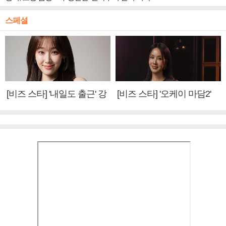
스페셜
[비즈 스타] '내일도 출근' 강
[비즈 스타] '오케이 마담2'
미나 "아이오아이 불화설?
엄정화 "6년 만의 속편 제
사실 아냐"(인터뷰)
작, 하늘의 뜻"(인터뷰)