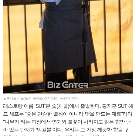
▲콘래드 서울 '숯. 더 붓처스 엣지'(사진=문연배 기자)
레스토랑 이름 ‘SUT’은 숯(차콜)에서 출발한다. 황지훈 SUT 헤
드 셰프는 "숯은 단순한 열원이 아니라 맛을 만드는 재료"라며
"나무가 타는 과정에서 연기와 불꽃이 사라지고 맑은 향만 남
아 있는 단계가 ‘잉걸불’이다. 우리는 그 가장 깨끗한 향을 구