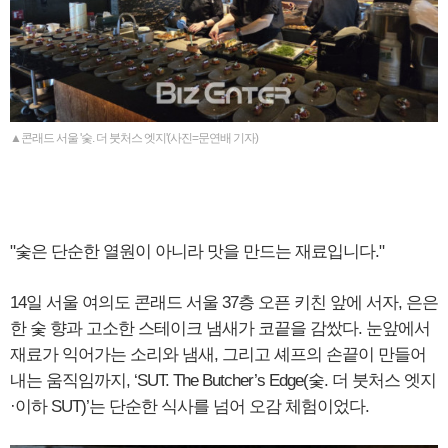
▲콘래드 서울 '숯. 더 붓처스 엣지'(사진=문연배 기자)
"숯은 단순한 열원이 아니라 맛을 만드는 재료입니다."
14일 서울 여의도 콘래드 서울 37층 오픈 키친 앞에 서자, 은은
한 숯 향과 고소한 스테이크 냄새가 코끝을 감쌌다. 눈앞에서
재료가 익어가는 소리와 냄새, 그리고 셰프의 손끝이 만들어
내는 움직임까지, ‘SUT. The Butcher’s Edge(숯. 더 붓처스 엣지
·이하 SUT)’는 단순한 식사를 넘어 오감 체험이었다.