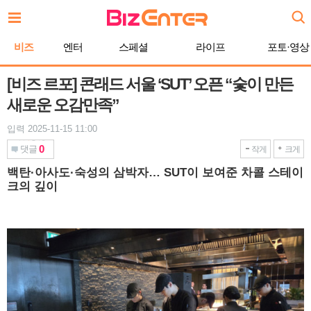
본
문
바
비즈
엔터
스페셜
라이프
포토·영상
로
가
기
[비즈 르포] 콘래드 서울 ‘SUT’ 오픈 “숯이 만든
새로운 오감만족”
입력 2025-11-15 11:00
0
댓글
작게
크게
백탄·아사도·숙성의 삼박자… SUT이 보여준 차콜 스테이
크의 깊이