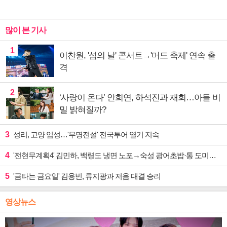
많이 본 기사
1
이찬원, '섬의 날' 콘서트→'머드 축제' 연속 출
격
2
‘사랑이 온다’ 안희연, 하석진과 재회…아들 비
밀 밝혀질까?
3
성리, 고양 입성…'무명전설' 전국투어 열기 지속
4
'전현무계획4' 김민하, 백령도 냉면 노포→숙성 광어초밥·통 도미찜 맛집 탐방
5
'금타는 금요일' 김용빈, 류지광과 저음 대결 승리
영상뉴스