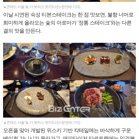
▲콘래드 서울 '숯. 더 붓처스 엣지'(사진=문연배 기자)
이날 시연된 숙성 티본스테이크는 한 점 맛보면, 불향 너머로
희미하게 올라오는 숯의 아로마가 ‘정통 스테이크’와는 다른
결의 맛을 만든다.
▲콘래드 서울 '숯. 더 붓처스 엣지'(사진=문연배 기자)
오픈을 맞아 개발된 위스키 기반 칵테일에는 바삭하게 구운
베이컨 가니시가 올라가고, 애피타이저 타르트렛에는 잉걸불