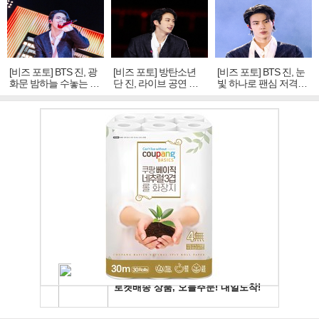
[비즈 포토] BTS 진, 광
[비즈 포토] 방탄소년
[비즈 포토] BTS 진, 눈
화문 밤하늘 수놓는 '비
단 진, 라이브 공연 중
빛 하나로 팬심 저격…
주얼 킹'의 열창
빛나는 독보적 아우라
독보적 카리스마