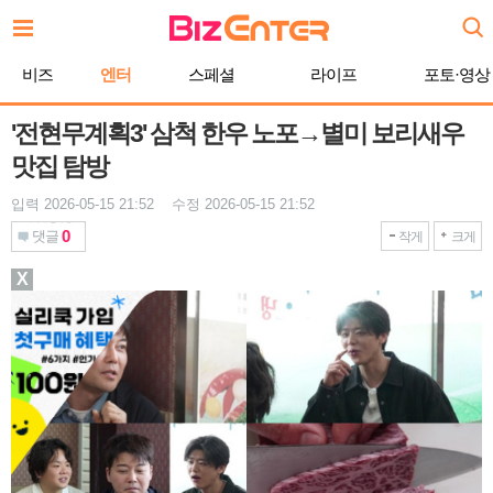
본
문
바
비즈
엔터
스페셜
라이프
포토·영상
로
가
기
'전현무계획3' 삼척 한우 노포→별미 보리새우
맛집 탐방
입력 2026-05-15 21:52 수정 2026-05-15 21:52
0
댓글
작게
크게
X