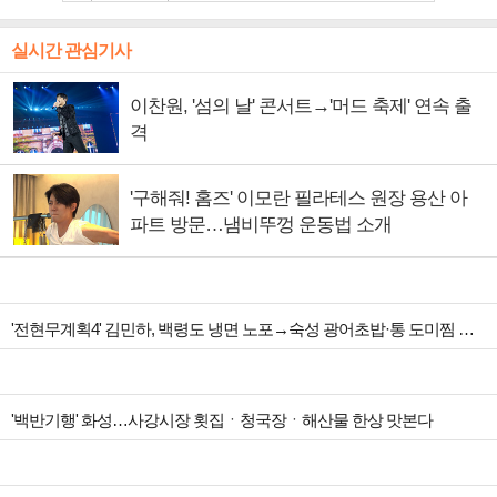
실시간 관심기사
이찬원, '섬의 날' 콘서트→'머드 축제' 연속 출
격
'구해줘! 홈즈' 이모란 필라테스 원장 용산 아
파트 방문…냄비뚜껑 운동법 소개
'전현무계획4' 김민하, 백령도 냉면 노포→숙성 광어초밥·통 도미찜 맛집 탐방
'백반기행' 화성…사강시장 횟집ㆍ청국장ㆍ해산물 한상 맛본다