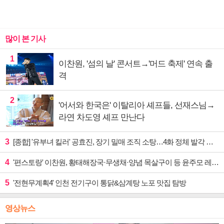
많이 본 기사
1
이찬원, '섬의 날' 콘서트→'머드 축제' 연속 출
격
2
'어서와 한국은' 이탈리아 셰프들, 선재스님→
라연 차도영 셰프 만난다
3
[종합] '유부녀 킬러' 공효진, 장기 밀매 조직 소탕…4화 정체 발각 위기 예고
4
'편스토랑' 이찬원, 황태해장국·무생채·양념 목살구이 등 윤주모 레시피 섭렵
5
'전현무계획4' 인천 전기구이 통닭&삼계탕 노포 맛집 탐방
영상뉴스