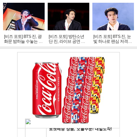
[비즈 포토] BTS 진, 광
[비즈 포토] 방탄소년
[비즈 포토] BTS 진, 눈
화문 밤하늘 수놓는 '비
단 진, 라이브 공연 중
빛 하나로 팬심 저격…
주얼 킹'의 열창
빛나는 독보적 아우라
독보적 카리스마