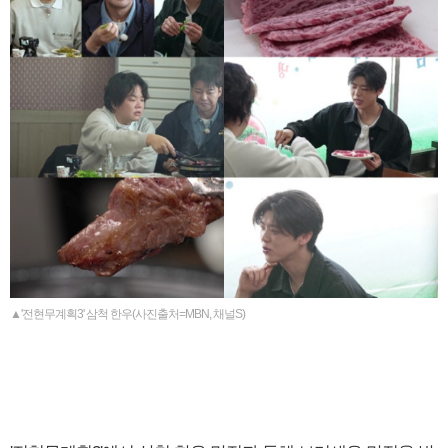
▲'전현무계획3' 삼척 한우(사진출처=MBN, 채널S)