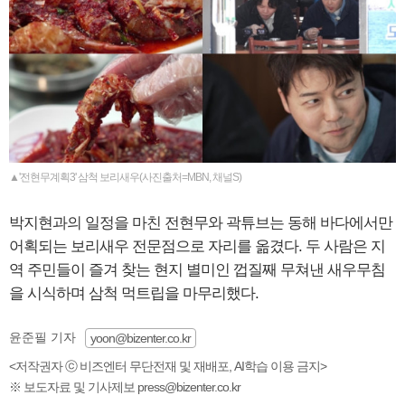
▲'전현무계획3' 삼척 보리새우(사진출처=MBN, 채널S)
박지현과의 일정을 마친 전현무와 곽튜브는 동해 바다에서만
어획되는 보리새우 전문점으로 자리를 옮겼다. 두 사람은 지
역 주민들이 즐겨 찾는 현지 별미인 껍질째 무쳐낸 새우무침
을 시식하며 삼척 먹트립을 마무리했다.
윤준필 기자
yoon@bizenter.co.kr
<저작권자 ⓒ 비즈엔터 무단전재 및 재배포, AI학습 이용 금지>
※ 보도자료 및 기사제보 press@bizenter.co.kr