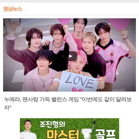
영상뉴스
누에라, 팬사랑 가득 밸런스 게임 "이번에도 같이 달려보
자"