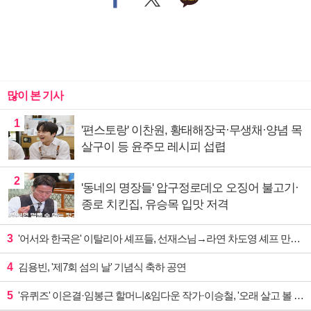
많이 본 기사
1
'편스토랑' 이찬원, 황태해장국·무생채·양념 목
살구이 등 윤주모 레시피 섭렵
2
'동네의 명장들' 압구정로데오 오징어 불고기·
종로 치킨집, 유승목 입맛 저격
3
'어서와 한국은' 이탈리아 셰프들, 선재스님→라연 차도영 셰프 만난다
4
김용빈, '제7회 섬의 날' 기념식 축하 공연
5
'유퀴즈' 이은결·임봉근 할머니&임다운 작가·이승철, '오래 살고 볼 일' 특집 출격