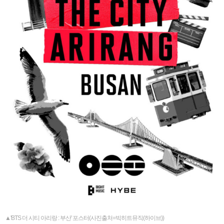
▲'BTS 더 시티 아리랑 : 부산' 포스터(사진출처=빅히트뮤직(하이브))