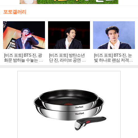
포토갤러리
[비즈 포토] BTS 진, 광
[비즈 포토] 방탄소년
[비즈 포토] BTS 진, 눈
화문 밤하늘 수놓는 '비
단 진, 라이브 공연 중
빛 하나로 팬심 저격…
주얼 킹'의 열창
빛나는 독보적 아우라
독보적 카리스마