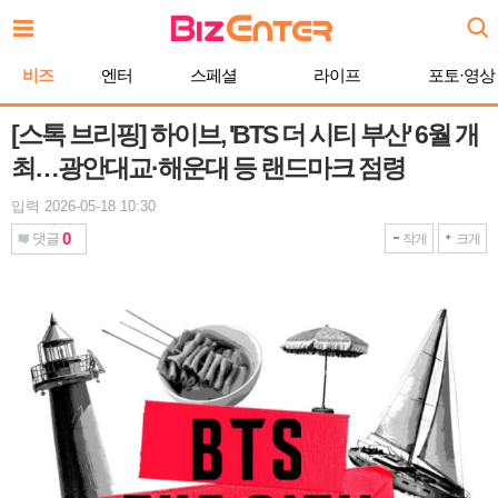
본
문
바
비즈
엔터
스페셜
라이프
포토·영상
로
가
기
[스톡 브리핑] 하이브, 'BTS 더 시티 부산' 6월 개
최…광안대교·해운대 등 랜드마크 점령
입력 2026-05-18 10:30
0
댓글
작게
크게