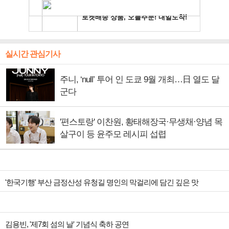
실시간 관심기사
주니, ‘null’ 투어 인 도쿄 9월 개최…日 열도 달
군다
'편스토랑' 이찬원, 황태해장국·무생채·양념 목
살구이 등 윤주모 레시피 섭렵
'한국기행' 부산 금정산성 유청길 명인의 막걸리에 담긴 깊은 맛
김용빈, '제7회 섬의 날' 기념식 축하 공연