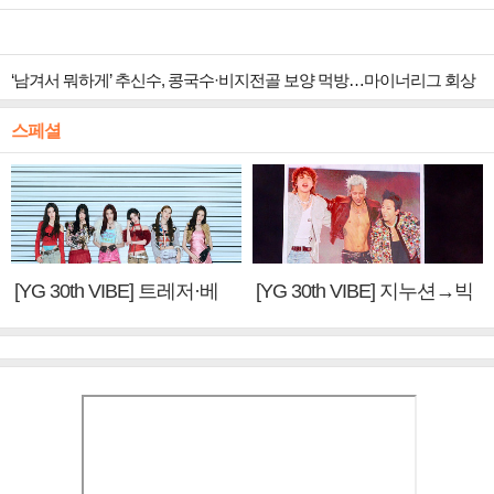
‘남겨서 뭐하게’ 추신수, 콩국수·비지전골 보양 먹방…마이너리그 회상
스페셜
[YG 30th VIBE] 트레저·베
[YG 30th VIBE] 지누션→빅
이비몬스터, YG DNA 계승
뱅·투애니원·블랙핑크, YG
③
만의 문법②