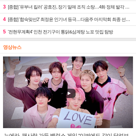
3
[종합] '유부녀 킬러' 공효진, 장기 밀매 조직 소탕…4화 정체 발각 위기 예고
4
[종합] '합숙맞선2' 최정윤 인기녀 등극…다음주 마지막회 최종 선택 예고
5
'전현무계획4' 인천 전기구이 통닭&삼계탕 노포 맛집 탐방
영상뉴스
누에라, 팬사랑 가득 밸런스 게임 "이번에도 같이 달려보