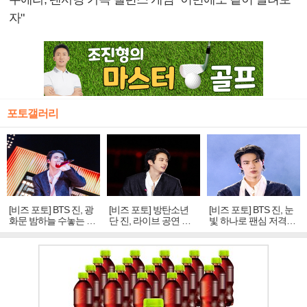
자"
포토갤러리
[비즈 포토] BTS 진, 광
[비즈 포토] 방탄소년
[비즈 포토] BTS 진, 눈
화문 밤하늘 수놓는 '비
단 진, 라이브 공연 중
빛 하나로 팬심 저격…
주얼 킹'의 열창
빛나는 독보적 아우라
독보적 카리스마