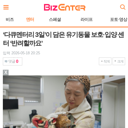
본
문
바
비즈
엔터
스페셜
라이프
포토·영상
로
가
기
‘다큐멘터리 3일’이 담은 유기동물 보호·입양 센
터 ‘반려할까요’
입력 2026-05-18 20:25
0
댓글
작게
크게
X