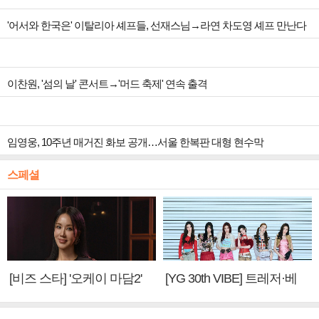
'어서와 한국은' 이탈리아 셰프들, 선재스님→라연 차도영 셰프 만난다
이찬원, '섬의 날' 콘서트→'머드 축제' 연속 출격
임영웅, 10주년 매거진 화보 공개…서울 한복판 대형 현수막
스페셜
[비즈 스타] '오케이 마담2'
[YG 30th VIBE] 트레저·베
엄정화 "6년 만의 속편 제
이비몬스터, YG DNA 계승
작, 하늘의 뜻"(인터뷰)
③