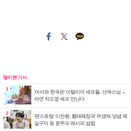
많이 본 기사
1
'어서와 한국은' 이탈리아 셰프들, 선재스님→
라연 차도영 셰프 만난다
2
'편스토랑' 이찬원, 황태해장국·무생채·양념 목
살구이 등 윤주모 레시피 섭렵