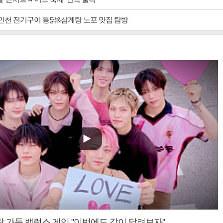
 인천 전기구이 통닭&삼계탕 노포 맛집 탐방
랑 가득 밸런스 게임 "이번에도 같이 달려보자"