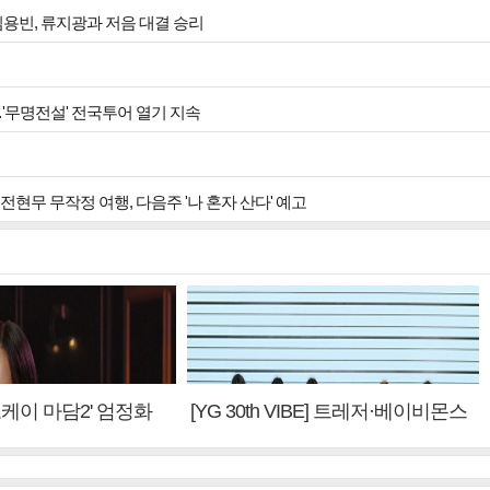
김용빈, 류지광과 저음 대결 승리
…'무명전설' 전국투어 열기 지속
현무 무작정 여행, 다음주 '나 혼자 산다' 예고
'오케이 마담2' 엄정화
[YG 30th VIBE] 트레저·베이비몬스
편 제작, 하늘의 뜻"(인
터, YG DNA 계승③