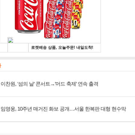
사
이찬원, '섬의 날' 콘서트→'머드 축제' 연속 출격
임영웅, 10주년 매거진 화보 공개…서울 한복판 대형 현수막