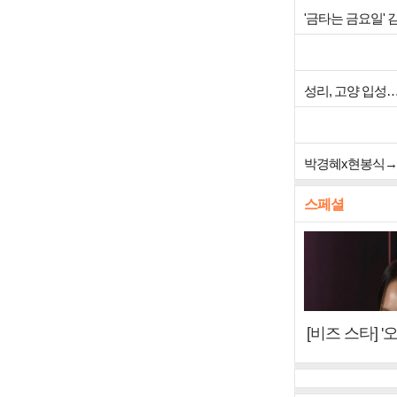
'금타는 금요일' 
성리, 고양 입성
박경혜x현봉식→전
스페셜
[비즈 스타] 
"6년 만의 속
터뷰)