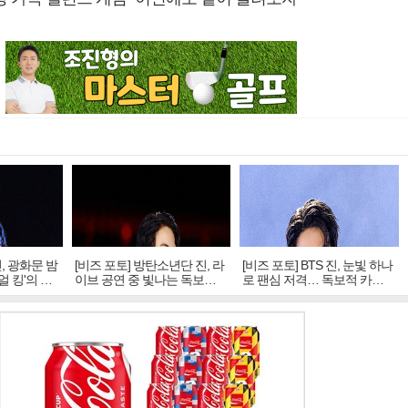
진, 광화문 밤
[비즈 포토] 방탄소년단 진, 라
[비즈 포토] BTS 진, 눈빛 하나
얼 킹'의 열
이브 공연 중 빛나는 독보적
로 팬심 저격… 독보적 카리
아우라
스마