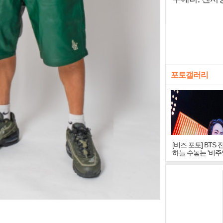
포토갤러리
[비즈 포토] BTS 
하늘 수놓는 '비주
창