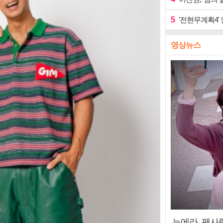
5
'전현무계획4'
영상뉴스
누에라, 팬사