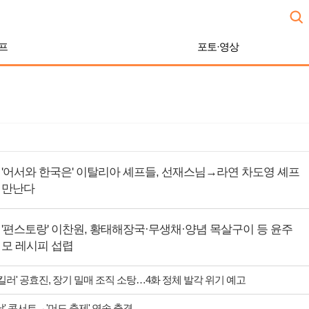
프
포토·영상
'어서와 한국은' 이탈리아 셰프들, 선재스님→라연 차도영 셰프
만난다
'편스토랑' 이찬원, 황태해장국·무생채·양념 목살구이 등 윤주
모 레시피 섭렵
 킬러' 공효진, 장기 밀매 조직 소탕…4화 정체 발각 위기 예고
날' 콘서트→'머드 축제' 연속 출격