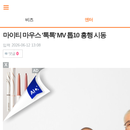
본
문
바
비즈
엔터
로
가
기
마이티 마우스 '톡톡' MV 톱10 흥행 시동
입력 2026-06-12 13:08
0
댓글
X