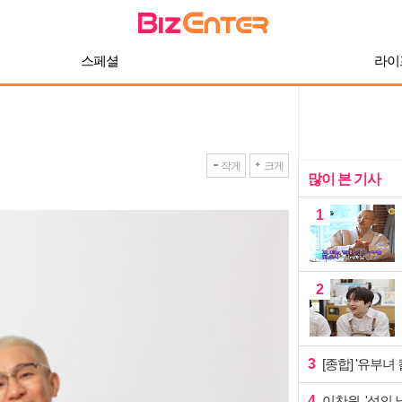
스페셜
라이
작게
크게
많이 본 기사
1
2
3
[종합] '유부녀
4
이찬원, '섬의 