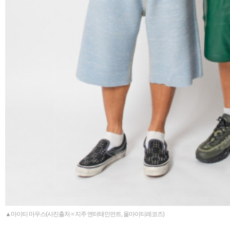
▲마이티 마우스(사진출처 = 지주 엔터테인먼트, 올마이티레코즈)