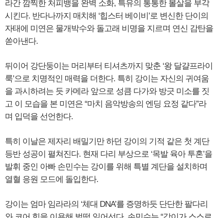
라간 깜찍한 처피뱅을 완벽 소화, 특유의 통통한 볼살을 부각
시킨다. 반다나까지 매치해 ‘힙스터 베이비’로 변신한 단이의
자태에 미연은 물개박수와 돌고래 비명을 지르며 연신 감탄을
쏟아낸다.
뒤이어 강단둥이는 머리부터 티셔츠까지 맞춘 ‘왕 달걀프라이
룩’으로 치명적인 매력을 더한다. 특히 강이는 자신의 귀여움
을 과시하려는 듯 카메라 앞으로 성큼 다가와 방긋 미소를 짓
고 이 모습을 본 미연은 “마치 음악방송의 엔딩 요정 같다”라
며 입덕을 선언한다.
특히 이날은 제자리 배밀기만 하던 강이의 기적 같은 첫 계단
등반 성공이 펼쳐진다. 현재 다리 부상으로 ‘목발 육아 투혼’을
발휘 중인 아빠 손민수는 강이를 위해 특별 계단을 설치하며
열혈 응원 모드에 돌입한다.
강이는 엄마 임라라의 ‘체대 DNA’를 증명하듯 단단한 팔다리
와 코어 힘을 이용해 벌떡 일어선다. 손민수는 “강이가 스스로