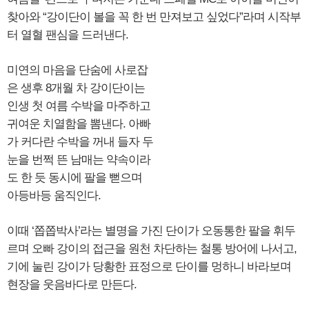
찾아와 “강이단이 볼을 꼭 한 번 만져보고 싶었다”라며 시작부
터 열혈 팬심을 드러낸다.
미연의 마음을 단숨에 사로잡
은 생후 8개월 차 강이단이는
인생 첫 여름 수박을 마주하고
귀여운 치열함을 뽐낸다. 아빠
가 커다란 수박을 꺼내 들자 두
눈을 번쩍 뜬 남매는 약속이라
도 한 듯 동시에 팔을 뻗으며
아등바등 움직인다.
이때 ‘쫍쫍박사’라는 별명을 가진 단이가 오동통한 팔을 휘두
르며 오빠 강이의 접근을 원천 차단하는 철통 방어에 나서고,
기에 눌린 강이가 당황한 표정으로 단이를 멍하니 바라보며
현장을 웃음바다로 만든다.