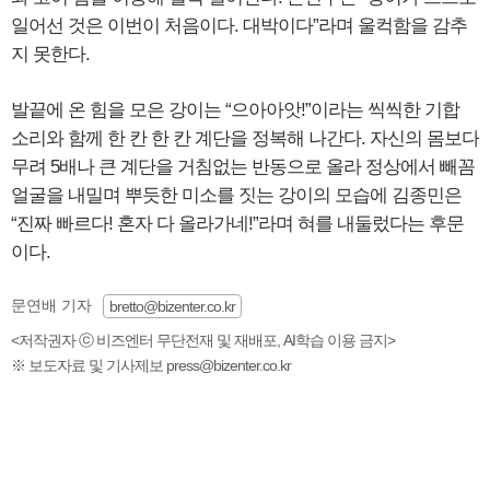
일어선 것은 이번이 처음이다. 대박이다”라며 울컥함을 감추
지 못한다.
발끝에 온 힘을 모은 강이는 “으아아앗!”이라는 씩씩한 기합
소리와 함께 한 칸 한 칸 계단을 정복해 나간다. 자신의 몸보다
무려 5배나 큰 계단을 거침없는 반동으로 올라 정상에서 빼꼼
얼굴을 내밀며 뿌듯한 미소를 짓는 강이의 모습에 김종민은
“진짜 빠르다! 혼자 다 올라가네!”라며 혀를 내둘렀다는 후문
이다.
문연배 기자
bretto@bizenter.co.kr
<저작권자 ⓒ 비즈엔터 무단전재 및 재배포, AI학습 이용 금지>
※ 보도자료 및 기사제보 press@bizenter.co.kr