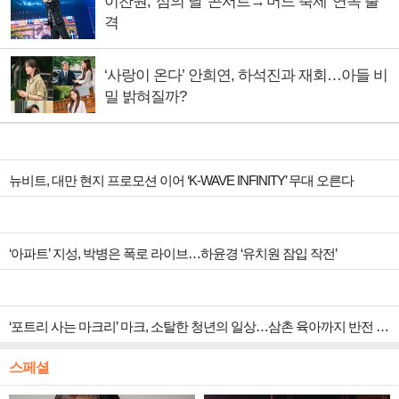
이찬원, '섬의 날' 콘서트→'머드 축제' 연속 출
격
‘사랑이 온다’ 안희연, 하석진과 재회…아들 비
밀 밝혀질까?
뉴비트, 대만 현지 프로모션 이어 ‘K-WAVE INFINITY’ 무대 오른다
‘아파트’ 지성, 박병은 폭로 라이브…하윤경 ‘유치원 잠입 작전’
‘포트리 사는 마크리’ 마크, 소탈한 청년의 일상…삼촌 육아까지 반전 매력
스페셜