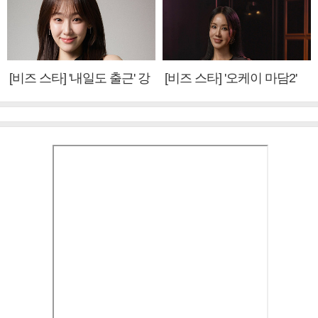
[비즈 스타] '내일도 출근' 강
[비즈 스타] '오케이 마담2'
미나 "아이오아이 불화설?
엄정화 "6년 만의 속편 제
사실 아냐"(인터뷰)
작, 하늘의 뜻"(인터뷰)