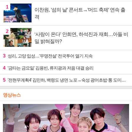
1
이찬원, '섬의 날' 콘서트→'머드 축제' 연속 출
격
2
‘사랑이 온다’ 안희연, 하석진과 재회…아들 비
밀 밝혀질까?
3
성리, 고양 입성…'무명전설' 전국투어 열기 지속
4
'금타는 금요일' 김용빈, 류지광과 저음 대결 승리
5
'전현무계획4' 김민하, 백령도 냉면 노포→숙성 광어초밥·통 도미찜 맛집 탐방
영상뉴스