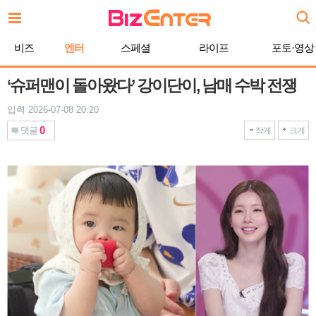
본
문
바
비즈
엔터
스페셜
라이프
포토·영상
로
가
기
‘슈퍼맨이 돌아왔다’ 강이단이, 남매 수박 전쟁
입력 2026-07-08 20:20
0
댓글
작게
크게