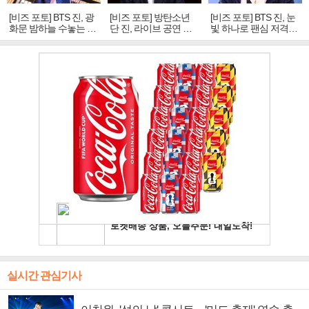
[비즈 포토] BTS 진, 광
[비즈 포토] 방탄소년
[비즈 포토] BTS 진, 눈
화문 밤하늘 수놓는 '비
단 진, 라이브 공연 중
빛 하나로 팬심 저격…
주얼 킹'의 열창
빛나는 독보적 아우라
독보적 카리스마
실시간 관심기사