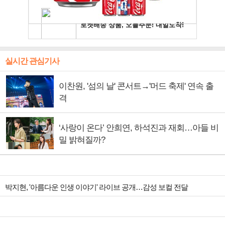
실시간 관심기사
이찬원, '섬의 날' 콘서트→'머드 축제' 연속 출
격
‘사랑이 온다’ 안희연, 하석진과 재회…아들 비
밀 밝혀질까?
박지현, '아름다운 인생 이야기' 라이브 공개…감성 보컬 전달