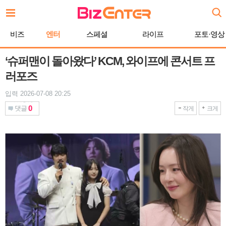
본
문
바
비즈
엔터
스페셜
라이프
포토·영상
로
가
기
‘슈퍼맨이 돌아왔다’ KCM, 와이프에 콘서트 프
러포즈
입력 2026-07-08 20:25
0
댓글
작게
크게