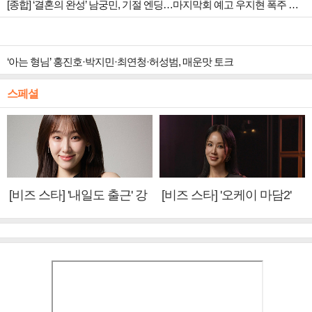
[종합] ‘결혼의 완성’ 남궁민, 기절 엔딩…마지막회 예고 우지현 폭주 결말은?
‘아는 형님’ 홍진호·박지민·최연청·허성범, 매운맛 토크
스페셜
[비즈 스타] '내일도 출근' 강
[비즈 스타] '오케이 마담2'
미나 "아이오아이 불화설?
엄정화 "6년 만의 속편 제
사실 아냐"(인터뷰)
작, 하늘의 뜻"(인터뷰)