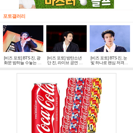
포토갤러리
[비즈 포토] BTS 진, 광
[비즈 포토] 방탄소년
[비즈 포토] BTS 진, 눈
화문 밤하늘 수놓는 '비
단 진, 라이브 공연 중
빛 하나로 팬심 저격…
주얼 킹'의 열창
빛나는 독보적 아우라
독보적 카리스마