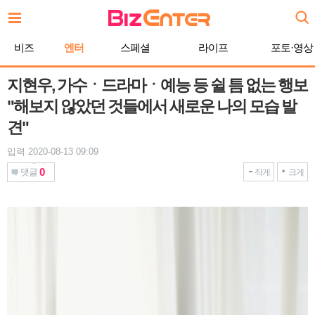
본
문
바
비즈
엔터
스페셜
라이프
포토·영상
로
가
기
지현우, 가수ㆍ드라마ㆍ예능 등 쉴 틈 없는 행보
"해보지 않았던 것들에서 새로운 나의 모습 발
견"
입력 2020-08-13 09:09
0
댓글
작게
크게