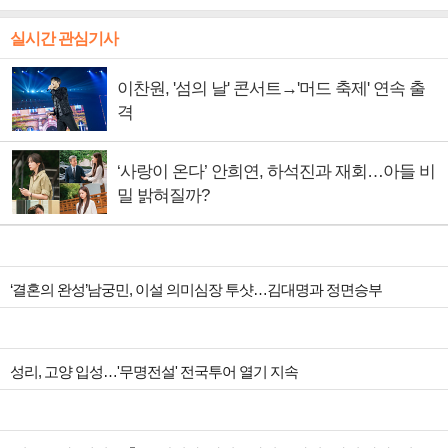
실시간 관심기사
이찬원, '섬의 날' 콘서트→'머드 축제' 연속 출
격
‘사랑이 온다’ 안희연, 하석진과 재회…아들 비
밀 밝혀질까?
‘결혼의 완성’남궁민, 이설 의미심장 투샷…김대명과 정면승부
성리, 고양 입성…'무명전설' 전국투어 열기 지속