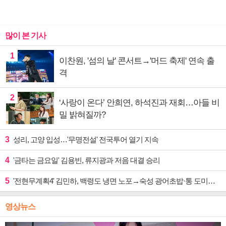
많이 본 기사
1
이찬원, '섬의 날' 콘서트→'머드 축제' 연속 출
격
2
‘사랑이 온다’ 안희연, 하석진과 재회…아들 비
밀 밝혀질까?
3
성리, 고양 입성…'무명전설' 전국투어 열기 지속
4
'금타는 금요일' 김용빈, 류지광과 저음 대결 승리
5
'전현무계획4' 김민하, 백령도 냉면 노포→숙성 광어초밥·통 도미찜 맛집 탐방
영상뉴스