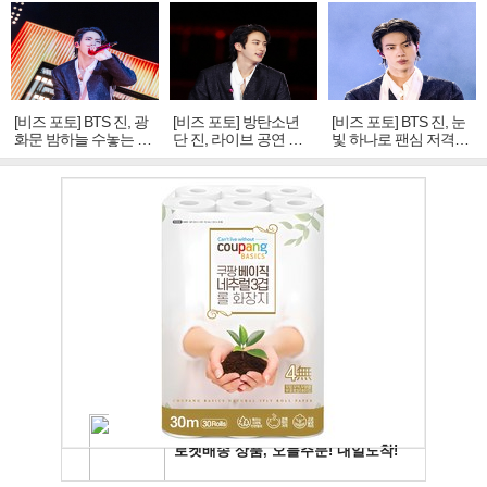
[비즈 포토] BTS 진, 광
[비즈 포토] 방탄소년
[비즈 포토] BTS 진, 눈
화문 밤하늘 수놓는 '비
단 진, 라이브 공연 중
빛 하나로 팬심 저격…
주얼 킹'의 열창
빛나는 독보적 아우라
독보적 카리스마