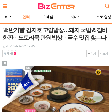
본
문
바
비즈
엔터
스페셜
라이프
포토·영상
로
가
기
'백반기행' 김지호 고양밥상…돼지 국밥 & 갈비
한판ㆍ도토리묵 만원 밥상ㆍ국수 맛집 찾는다
입력 2024-09-22 19:45
0
댓글
작게
크게
X