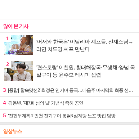
많이 본 기사
1
'어서와 한국은' 이탈리아 셰프들, 선재스님→
라연 차도영 셰프 만난다
2
'편스토랑' 이찬원, 황태해장국·무생채·양념 목
살구이 등 윤주모 레시피 섭렵
3
[종합] '합숙맞선2' 최정윤 인기녀 등극…다음주 마지막회 최종 선택 예고
4
김용빈, '제7회 섬의 날' 기념식 축하 공연
5
'전현무계획4' 인천 전기구이 통닭&삼계탕 노포 맛집 탐방
영상뉴스