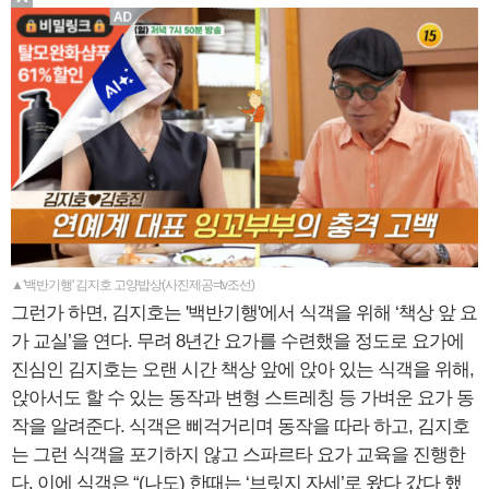
▲'백반기행' 김지호 고양밥상(사진제공=tv조선)
그런가 하면, 김지호는 '백반기행'에서 식객을 위해 ‘책상 앞 요
가 교실’을 연다. 무려 8년간 요가를 수련했을 정도로 요가에
진심인 김지호는 오랜 시간 책상 앞에 앉아 있는 식객을 위해,
앉아서도 할 수 있는 동작과 변형 스트레칭 등 가벼운 요가 동
작을 알려준다. 식객은 삐걱거리며 동작을 따라 하고, 김지호
는 그런 식객을 포기하지 않고 스파르타 요가 교육을 진행한
다. 이에 식객은 “(나도) 한때는 ‘브릿지 자세’로 왔다 갔다 했