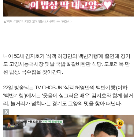
▲'백반기행' 김지호 고양밥상(사진제공=tv조선)
나이 50세 김지호가 '식객 허영만의 백반기행'에 출연해 경기
도 고양시능곡시장 옛날 국밥 & 갈비한판 식당, 도토리묵 만
원 밥상, 국수집을 찾아간다.
22일 방송되는 TV CHOSUN '식객 허영만의 백반기행'(이하
‘백반기행’)에서는 ‘웃음이 싱그러운 배우’ 김지호와 함께 볼거
리, 놀거리가 넘쳐나는 경기도 고양의 맛을 찾아 떠난다.
X