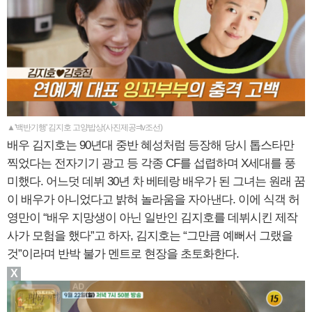
▲'백반기행' 김지호 고양밥상(사진제공=tv조선)
배우 김지호는 90년대 중반 혜성처럼 등장해 당시 톱스타만
찍었다는 전자기기 광고 등 각종 CF를 섭렵하며 X세대를 풍
미했다. 어느덧 데뷔 30년 차 베테랑 배우가 된 그녀는 원래 꿈
이 배우가 아니었다고 밝혀 놀라움을 자아낸다. 이에 식객 허
영만이 “배우 지망생이 아닌 일반인 김지호를 데뷔시킨 제작
사가 모험을 했다”고 하자, 김지호는 “그만큼 예뻐서 그랬을
것”이라며 반박 불가 멘트로 현장을 초토화한다.
X