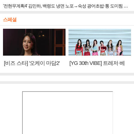
'전현무계획4' 김민하, 백령도 냉면 노포→숙성 광어초밥·통 도미찜 맛집 탐방
스페셜
[비즈 스타] '오케이 마담2'
[YG 30th VIBE] 트레저·베
엄정화 "6년 만의 속편 제
이비몬스터, YG DNA 계승
작, 하늘의 뜻"(인터뷰)
③