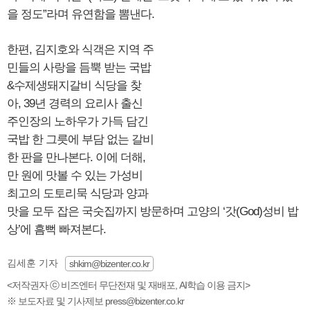
을 정도”라며 유연함을 뽐낸다.
한편, 김지호와 식객은 지역 주
민들의 사랑을 듬뿍 받는 국밥
&수제생돼지갈비 식당을 찾
아, 39년 경력의 요리사 출신
주인장의 노하우가 가득 담긴
국밥 한 그릇에 부담 없는 갈비
한 판을 만나본다. 이에 더해,
만 원에 맛볼 수 있는 가성비
최고의 도토리묵 식당과 양과
맛을 모두 잡은 국숫집까지 방문하며 고양의 ‘갓(God)성비 밥
상’에 흠뻑 빠져본다.
김세훈 기자
shkim@bizenter.co.kr
<저작권자 ⓒ 비즈엔터 무단전재 및 재배포, AI학습 이용 금지>
※ 보도자료 및 기사제보 press@bizenter.co.kr