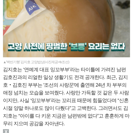
▲'백반기행' 김지호 고양밥상(사진제공=tv조선)
김지호는 ‘연예계 대표 잉꼬부부’라는 타이틀에 가려진 남편
김호진과의 리얼한 일상 생활기도 전격 공개한다. 최근, 김지
호‧김호진 부부는 '조선의 사랑꾼'에 출연해 24년 차 부부의
애정 넘치는 모습을 보여줬다. 사랑만 가득할 것 같은 두 사람
이지만, 사실 ‘잉꼬부부’라는 꼬리표 때문에 힘들었다며 “신혼
시절 양말 하나로도 많이 다퉜다”고 고백한다. 그러면서도 김
지호는 “아이를 다 키운 지금은 남편밖에 없다”고 훈훈하게 마
무리 지으며 공감을 자아낸다.
X