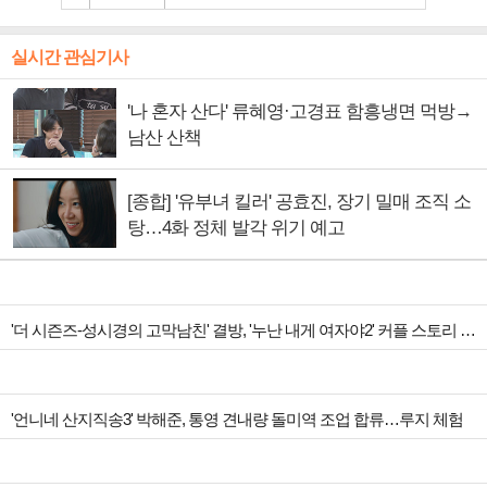
실시간 관심기사
'나 혼자 산다' 류혜영·고경표 함흥냉면 먹방→
남산 산책
[종합] '유부녀 킬러' 공효진, 장기 밀매 조직 소
탕…4화 정체 발각 위기 예고
'더 시즌즈-성시경의 고막남친' 결방, '누난 내게 여자야2' 커플 스토리 편성
'언니네 산지직송3' 박해준, 통영 견내량 돌미역 조업 합류…루지 체험