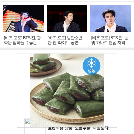
[비즈 포토] BTS 진, 광
[비즈 포토] 방탄소년
[비즈 포토] BTS 진, 눈
화문 밤하늘 수놓는 '비
단 진, 라이브 공연 중
빛 하나로 팬심 저격…
주얼 킹'의 열창
빛나는 독보적 아우라
독보적 카리스마