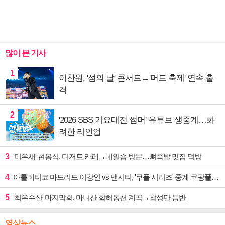
많이 본 기사
1
이찬원, '섬의 날' 콘서트→'머드 축제' 연속 출
격
2
'2026 SBS 가요대전 썸머' 유튜브 생중계…화
려한 라인업
3
'미우새' 현봉식, 디저트 카페→네일숍 방문…뼈족발 맛집 먹방
4
아틀레티코 마드리드 이강인 vs 맨시티, '쿠플 시리즈' 중계 쿠팡플레이
5
'최우수산' 마지막회, 마니산 함허동천 계곡→참성단 등반
영상뉴스