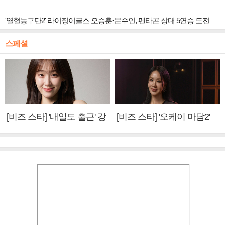
'열혈농구단2' 라이징이글스 오승훈·문수인, 펜타곤 상대 5연승 도전
스페셜
[비즈 스타] '내일도 출근' 강
[비즈 스타] '오케이 마담2'
미나 "아이오아이 불화설?
엄정화 "6년 만의 속편 제
사실 아냐"(인터뷰)
작, 하늘의 뜻"(인터뷰)