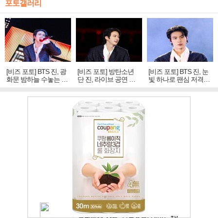
포토갤러리
[비즈 포토] BTS 진, 광
[비즈 포토] 방탄소년
[비즈 포토] BTS 진, 눈
화문 밤하늘 수놓는 '비
단 진, 라이브 공연 중
빛 하나로 팬심 저격…
주얼 킹'의 열창
빛나는 독보적 아우라
독보적 카리스마