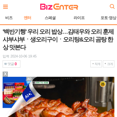
본
문
바
비즈
엔터
스페셜
라이프
포토·영상
로
가
기
'백반기행' 우리 오리 밥상…김태우와 오리 훈제
샤부샤부ㆍ생오리구이ㆍ오리탕&오리 곰탕 한
상 맛본다
입력 2024-10-06 19:45
0
댓글
작게
크게
X