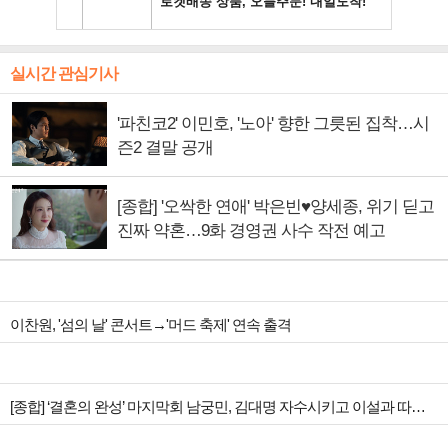
실시간 관심기사
'파친코2' 이민호, '노아' 향한 그릇된 집착…시
즌2 결말 공개
[종합] '오싹한 연애' 박은빈♥양세종, 위기 딛고
진짜 약혼…9화 경영권 사수 작전 예고
이찬원, '섬의 날' 콘서트→'머드 축제' 연속 출격
[종합] ‘결혼의 완성’ 마지막회 남궁민, 김대명 자수시키고 이설과 따뜻한 안녕