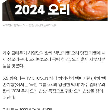
▲'백반기행' 우리 오리 밥상 (사진제공=tv조선)
가수 김태우가 허영만과 함께 '백반기행' 오리 맛집 기행에 나
서 생오리구이, 오리탕&오리 곰탕 한 상, 오리 훈제 샤부샤부
등을 맛본다.
6일 방송되는 TV CHOSUN '식객 허영만의 백반기행'(이하 ‘백
반기행’)에서는 ‘국민 그룹 god의 영원한 막내’ 가수 김태우와
함께 ‘2024 우리 오리 밥상’ 특집으로 귀한 오리 밥상을 찾아
떠난다.
김태우는 1999년 '어머님께'로