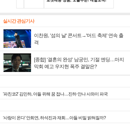
실시간 관심기사
이찬원, '섬의 날' 콘서트→'머드 축제' 연속 출
격
[종합] ‘결혼의 완성’ 남궁민, 기절 엔딩…마지
막회 예고 우지현 폭주 결말은?
'파친코2' 김민하, 아들 위해 꿈 접나…진하·안나 사와이 파국
‘사랑이 온다’ 안희연, 하석진과 재회…아들 비밀 밝혀질까?