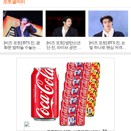
포토갤러리
[비즈 포토] BTS 진, 광
[비즈 포토] 방탄소년
[비즈 포토] BTS 진, 눈
화문 밤하늘 수놓는 '비
단 진, 라이브 공연 중
빛 하나로 팬심 저격…
주얼 킹'의 열창
빛나는 독보적 아우라
독보적 카리스마