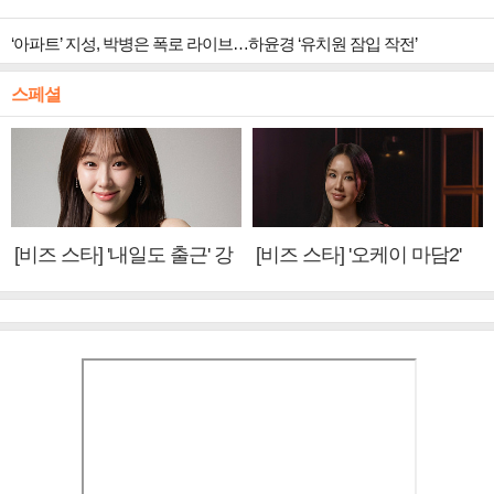
‘아파트’ 지성, 박병은 폭로 라이브…하윤경 ‘유치원 잠입 작전’
스페셜
[비즈 스타] '내일도 출근' 강
[비즈 스타] '오케이 마담2'
미나 "아이오아이 불화설?
엄정화 "6년 만의 속편 제
사실 아냐"(인터뷰)
작, 하늘의 뜻"(인터뷰)