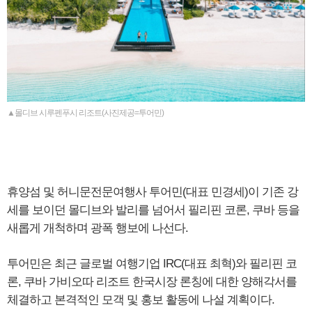
▲몰디브 시루펜푸시 리조트(사진제공=투어민)
휴양섬 및 허니문전문여행사 투어민(대표 민경세)이 기존 강
세를 보이던 몰디브와 발리를 넘어서 필리핀 코론, 쿠바 등을
새롭게 개척하며 광폭 행보에 나선다.
투어민은 최근 글로벌 여행기업 IRC(대표 최혁)와 필리핀 코
론, 쿠바 가비오따 리조트 한국시장 론칭에 대한 양해각서를
체결하고 본격적인 모객 및 홍보 활동에 나설 계획이다.