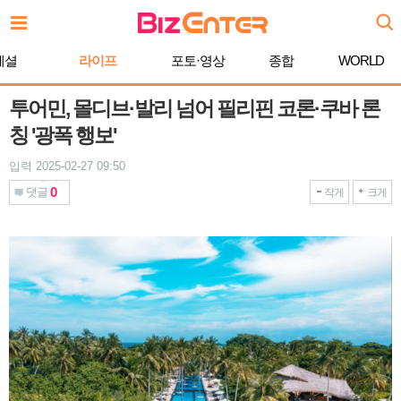
본
문
바
페셜
라이프
포토·영상
종합
WORLD
로
가
기
투어민, 몰디브·발리 넘어 필리핀 코론·쿠바 론
칭 '광폭 행보'
입력 2025-02-27 09:50
0
댓글
작게
크게