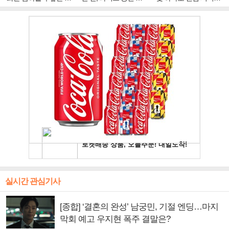
주얼 킹'의 열창
빛나는 독보적 아우라
독보적 카리스마
실시간 관심기사
[종합] ‘결혼의 완성’ 남궁민, 기절 엔딩…마지
막회 예고 우지현 폭주 결말은?