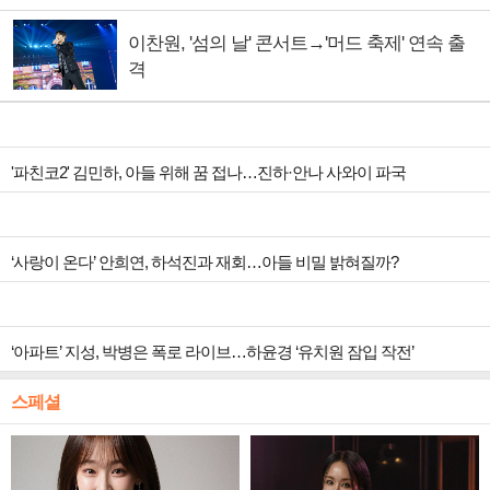
이찬원, '섬의 날' 콘서트→'머드 축제' 연속 출
격
'파친코2' 김민하, 아들 위해 꿈 접나…진하·안나 사와이 파국
‘사랑이 온다’ 안희연, 하석진과 재회…아들 비밀 밝혀질까?
‘아파트’ 지성, 박병은 폭로 라이브…하윤경 ‘유치원 잠입 작전’
스페셜