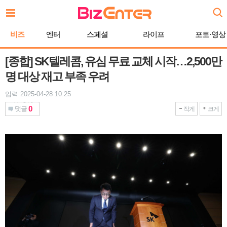
본
문
바
비즈
엔터
스페셜
라이프
포토·영상
로
가
기
[종합] SK텔레콤, 유심 무료 교체 시작…2,500만
명 대상 재고 부족 우려
입력 2025-04-28 10:25
0
댓글
작게
크게