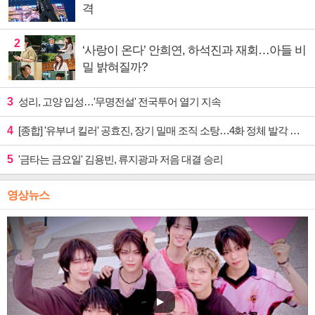
격
2
‘사랑이 온다’ 안희연, 하석진과 재회…아들 비
밀 밝혀질까?
3
성리, 고양 입성…'무명전설' 전국투어 열기 지속
4
[종합] '유부녀 킬러' 공효진, 장기 밀매 조직 소탕…4화 정체 발각 위기 예고
5
'금타는 금요일' 김용빈, 류지광과 저음 대결 승리
영상뉴스