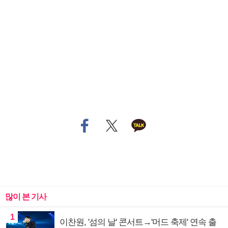
많이 본 기사
1
이찬원, '섬의 날' 콘서트→'머드 축제' 연속 출