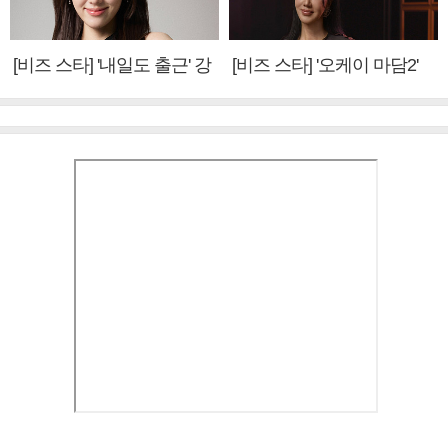
[비즈 스타] '내일도 출근' 강
[비즈 스타] '오케이 마담2'
미나 "아이오아이 불화설?
엄정화 "6년 만의 속편 제
사실 아냐"(인터뷰)
작, 하늘의 뜻"(인터뷰)