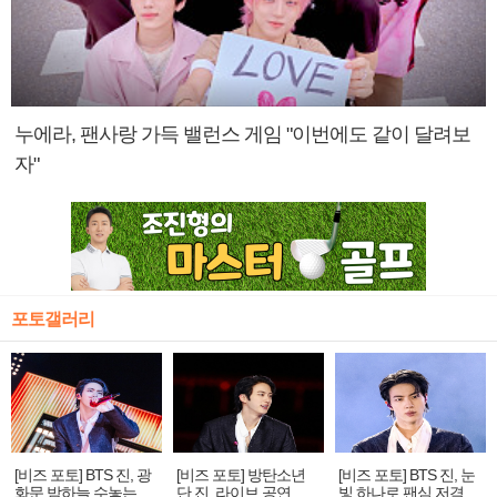
누에라, 팬사랑 가득 밸런스 게임 "이번에도 같이 달려보
자"
포토갤러리
[비즈 포토] BTS 진, 광
[비즈 포토] 방탄소년
[비즈 포토] BTS 진, 눈
화문 밤하늘 수놓는 '비
단 진, 라이브 공연 중
빛 하나로 팬심 저격…