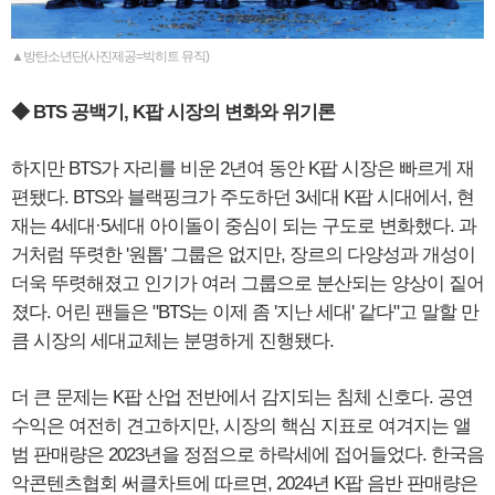
▲방탄소년단(사진제공=빅히트 뮤직)
◆ BTS 공백기, K팝 시장의 변화와 위기론
하지만 BTS가 자리를 비운 2년여 동안 K팝 시장은 빠르게 재
편됐다. BTS와 블랙핑크가 주도하던 3세대 K팝 시대에서, 현
재는 4세대·5세대 아이돌이 중심이 되는 구도로 변화했다. 과
거처럼 뚜렷한 '원톱' 그룹은 없지만, 장르의 다양성과 개성이
더욱 뚜렷해졌고 인기가 여러 그룹으로 분산되는 양상이 짙어
졌다. 어린 팬들은 "BTS는 이제 좀 '지난 세대' 같다"고 말할 만
큼 시장의 세대교체는 분명하게 진행됐다.
더 큰 문제는 K팝 산업 전반에서 감지되는 침체 신호다. 공연
수익은 여전히 견고하지만, 시장의 핵심 지표로 여겨지는 앨
범 판매량은 2023년을 정점으로 하락세에 접어들었다. 한국음
악콘텐츠협회 써클차트에 따르면, 2024년 K팝 음반 판매량은