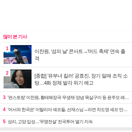
많이 본 기사
1
이찬원, '섬의 날' 콘서트→'머드 축제' 연속 출
격
2
[종합] '유부녀 킬러' 공효진, 장기 밀매 조직 소
탕…4화 정체 발각 위기 예고
3
'편스토랑' 이찬원, 황태해장국·무생채·양념 목살구이 등 윤주모 레시피 섭렵
4
'어서와 한국은' 이탈리아 셰프들, 선재스님→라연 차도영 셰프 만난다
5
성리, 고양 입성…'무명전설' 전국투어 열기 지속