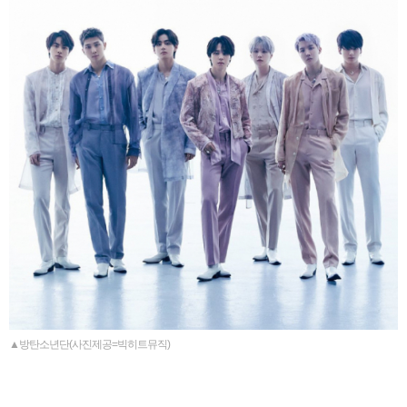
▲방탄소년단(사진제공=빅히트뮤직)