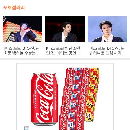
포토갤러리
[비즈 포토] BTS 진, 광
[비즈 포토] 방탄소년
[비즈 포토] BTS 진, 눈
화문 밤하늘 수놓는 '비
단 진, 라이브 공연 중
빛 하나로 팬심 저격…
주얼 킹'의 열창
빛나는 독보적 아우라
독보적 카리스마