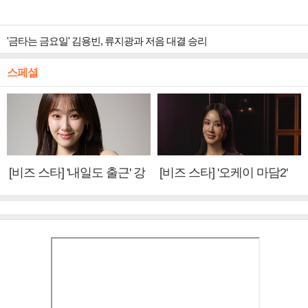
'금타는 금요일' 김용빈, 류지광과 저음 대결 승리
스페셜
[비즈 스타] '내일도 출근' 강
[비즈 스타] '오케이 마담2'
미나 "아이오아이 불화설?
엄정화 "6년 만의 속편 제
사실 아냐"(인터뷰)
작, 하늘의 뜻"(인터뷰)