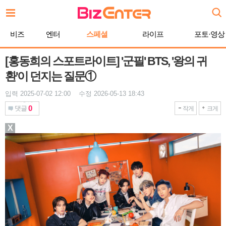
본
문
바
비즈
엔터
스페셜
라이프
포토·영상
로
가
기
[홍동희의 스포트라이트] '군필' BTS, '왕의 귀
환'이 던지는 질문①
입력 2025-07-02 12:00 수정 2026-05-13 18:43
0
댓글
작게
크게
X