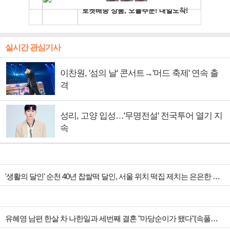
실시간 관심기사
이찬원, '섬의 날' 콘서트→'머드 축제' 연속 출
격
성리, 고양 입성…'무명전설' 전국투어 열기 지
속
'생활의 달인' 순천 40년 찹쌀떡 달인, 서울 위치 떡집 제치는 은은한 찹쌀 향
유혜영 남편 한살 차 나한일과 세번째 결혼 "마당순이가 됐다"(속풀이쇼동치미)