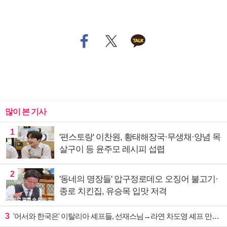
많이 본 기사
1
'편스토랑' 이찬원, 황태해장국·무생채·양념 목
살구이 등 윤주모 레시피 섭렵
2
'동네의 명장들' 압구정로데오 오징어 불고기·
종로 치킨집, 유승목 입맛 저격
3
'어서와 한국은' 이탈리아 셰프들, 선재스님→라연 차도영 셰프 만난다