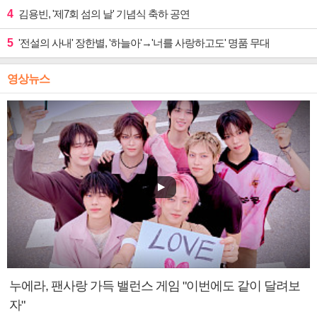
4
김용빈, '제7회 섬의 날' 기념식 축하 공연
5
'전설의 사내' 장한별, '하늘아'→'너를 사랑하고도' 명품 무대
영상뉴스
누에라, 팬사랑 가득 밸런스 게임 "이번에도 같이 달려보
자"