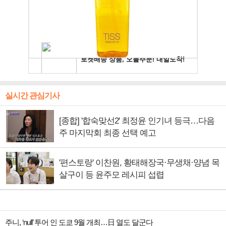
실시간 관심기사
[종합] '합숙맞선2' 최정윤 인기녀 등극…다음
주 마지막회 최종 선택 예고
'편스토랑' 이찬원, 황태해장국·무생채·양념 목
살구이 등 윤주모 레시피 섭렵
주니, ‘null’ 투어 인 도쿄 9월 개최…日 열도 달군다