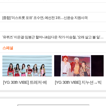
[종합] '미스트롯 포유' 조수연, 예선전 1위…신윤승 지원사격
'유퀴즈' 이은결·임봉근 할머니&임다운 작가·이승철, '오래 살고 볼 일' 특집 출격
스페셜
[YG 30th VIBE] 트레저·베
[YG 30th VIBE] 지누션→빅
이비몬스터, YG DNA 계승
뱅·투애니원·블랙핑크, YG
③
만의 문법②