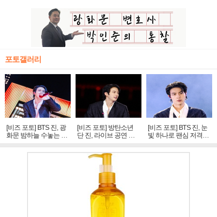
포토갤러리
[비즈 포토] BTS 진, 광
[비즈 포토] 방탄소년
[비즈 포토] BTS 진, 눈
화문 밤하늘 수놓는 '비
단 진, 라이브 공연 중
빛 하나로 팬심 저격…
주얼 킹'의 열창
빛나는 독보적 아우라
독보적 카리스마