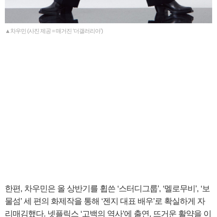
▲차우민 (사진 제공 = 매거진 ‘더갤러리아’)
한편, 차우민은 올 상반기를 휩쓴 ‘스터디그룹’, ‘멜로무비’, ‘보
물섬’ 세 편의 화제작을 통해 ‘젠지 대표 배우’로 확실하게 자
리매김했다. 넷플릭스 ‘고백의 역사’에 출연, 뜨거운 활약을 이