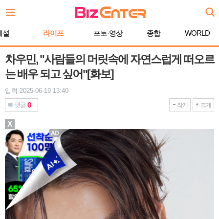
본
문
바
페셜
라이프
포토·영상
종합
WORLD
로
가
기
차우민, "사람들의 머릿속에 자연스럽게 떠오르
는 배우 되고 싶어"[화보]
입력 2025-06-19 13:40
0
댓글
작게
크게
X