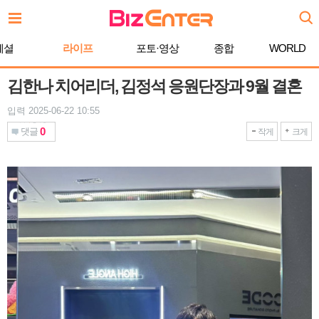
본
문
바
페셜
라이프
포토·영상
종합
WORLD
로
가
기
김한나 치어리더, 김정석 응원단장과 9월 결혼
입력 2025-06-22 10:55
0
댓글
작게
크게