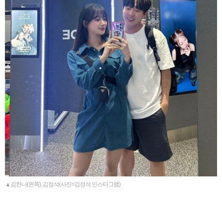
▲김한나(왼쪽), 김정석(사진=김정석 인스타그램)