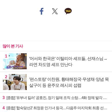
많이 본 기사
1
'어서와 한국은' 이탈리아 셰프들, 선재스님→
라연 차도영 셰프 만난다
2
'편스토랑' 이찬원, 황태해장국·무생채·양념 목
살구이 등 윤주모 레시피 섭렵
3
[종합] '유부녀 킬러' 공효진, 장기 밀매 조직 소탕…4화 정체 발각 위기 예고
4
[종합] '합숙맞선2' 최정윤 인기녀 등극…다음주 마지막회 최종 선택 예고