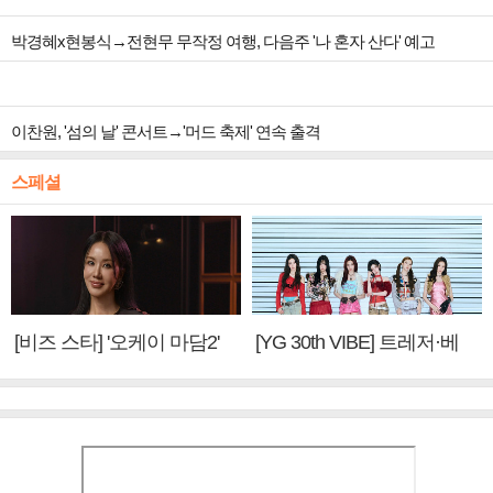
박경혜x현봉식→전현무 무작정 여행, 다음주 '나 혼자 산다' 예고
이찬원, '섬의 날' 콘서트→'머드 축제' 연속 출격
스페셜
[비즈 스타] '오케이 마담2'
[YG 30th VIBE] 트레저·베
엄정화 "6년 만의 속편 제
이비몬스터, YG DNA 계승
작, 하늘의 뜻"(인터뷰)
③