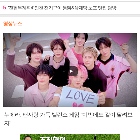
5
'전현무계획4' 인천 전기구이 통닭&삼계탕 노포 맛집 탐방
영상뉴스
누에라, 팬사랑 가득 밸런스 게임 "이번에도 같이 달려보
자"