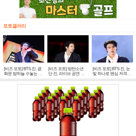
포토갤러리
[비즈 포토] BTS 진, 광
[비즈 포토] 방탄소년
[비즈 포토] BTS 진, 눈
화문 밤하늘 수놓는 '비
단 진, 라이브 공연 중
빛 하나로 팬심 저격…
주얼 킹'의 열창
빛나는 독보적 아우라
독보적 카리스마