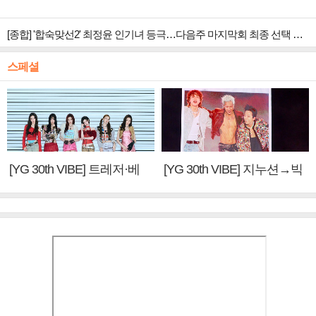
[종합] '합숙맞선2' 최정윤 인기녀 등극…다음주 마지막회 최종 선택 예고
스페셜
[YG 30th VIBE] 트레저·베
[YG 30th VIBE] 지누션→빅
이비몬스터, YG DNA 계승
뱅·투애니원·블랙핑크, YG
③
만의 문법②