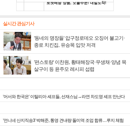
실시간 관심기사
'동네의 명장들' 압구정로데오 오징어 불고기·
종로 치킨집, 유승목 입맛 저격
'편스토랑' 이찬원, 황태해장국·무생채·양념 목
살구이 등 윤주모 레시피 섭렵
'어서와 한국은' 이탈리아 셰프들, 선재스님→라연 차도영 셰프 만난다
'언니네 산지직송3' 박해준, 통영 견내량 돌미역 조업 합류…루지 체험