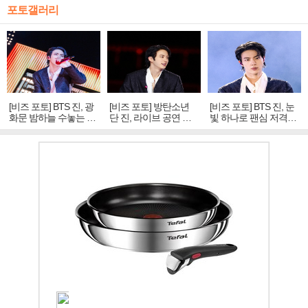
포토갤러리
[비즈 포토] BTS 진, 광
[비즈 포토] 방탄소년
[비즈 포토] BTS 진, 눈
화문 밤하늘 수놓는 '비
단 진, 라이브 공연 중
빛 하나로 팬심 저격…
주얼 킹'의 열창
빛나는 독보적 아우라
독보적 카리스마