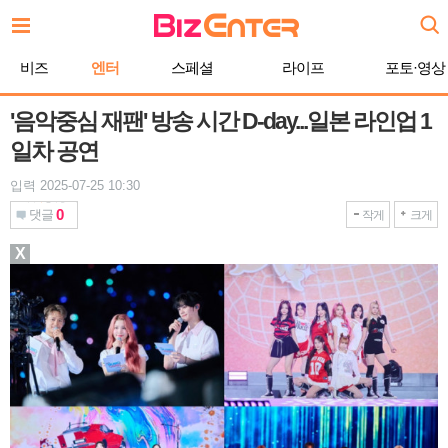
본
문
바
비즈
엔터
스페셜
라이프
포토·영상
로
가
기
'음악중심 재팬' 방송 시간 D-day...일본 라인업 1
일차 공연
입력 2025-07-25 10:30
0
댓글
작게
크게
X