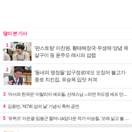
많이 본 기사
1
'편스토랑' 이찬원, 황태해장국·무생채·양념 목
살구이 등 윤주모 레시피 섭렵
2
'동네의 명장들' 압구정로데오 오징어 불고기·
종로 치킨집, 유승목 입맛 저격
3
'어서와 한국은' 이탈리아 셰프들, 선재스님→라연 차도영 셰프 만난다
4
김용빈, '제7회 섬의 날' 기념식 축하 공연
5
'유퀴즈' 이은결·임봉근 할머니&임다운 작가·이승철, '오래 살고 볼 일' 특집 출격