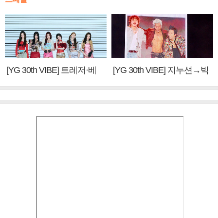
[YG 30th VIBE] 트레저·베
[YG 30th VIBE] 지누션→빅
이비몬스터, YG DNA 계승
뱅·투애니원·블랙핑크, YG
③
만의 문법②