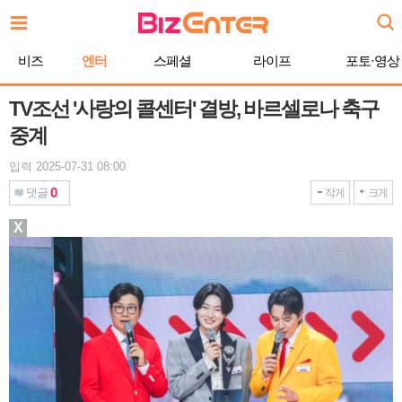
본
문
바
비즈
엔터
스페셜
라이프
포토·영상
로
가
기
TV조선 '사랑의 콜센터' 결방, 바르셀로나 축구
중계
입력 2025-07-31 08:00
0
댓글
작게
크게
X