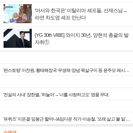
'어서와 한국은' 이탈리아 셰프들, 선재스님→
라연 차도영 셰프 만난다
[YG 30th VIBE] 와이지 30년, 양현석 총괄의 발
자취①
'편스토랑' 이찬원, 황태해장국·무생채·양념 목살구이 등 윤주모 레시피 섭렵
'전설의 사내' 장한별, '하늘아'→'너를 사랑하고도' 명품 무대
'유퀴즈' 이은결·임봉근 할머니&임다운 작가·이승철, '오래 살고 볼 일' 특집 출격
스페셜