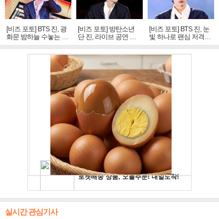
[비즈 포토] BTS 진, 광
[비즈 포토] 방탄소년
[비즈 포토] BTS 진, 눈
화문 밤하늘 수놓는 '비
단 진, 라이브 공연 중
빛 하나로 팬심 저격…
주얼 킹'의 열창
빛나는 독보적 아우라
독보적 카리스마
실시간 관심기사