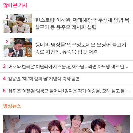
많이 본 기사
1
'편스토랑' 이찬원, 황태해장국·무생채·양념 목
살구이 등 윤주모 레시피 섭렵
2
'동네의 명장들' 압구정로데오 오징어 불고기·
종로 치킨집, 유승목 입맛 저격
3
'어서와 한국은' 이탈리아 셰프들, 선재스님→라연 차도영 셰프 만난다
4
김용빈, '제7회 섬의 날' 기념식 축하 공연
5
'유퀴즈' 이은결·임봉근 할머니&임다운 작가·이승철, '오래 살고 볼 일' 특집 출격
영상뉴스