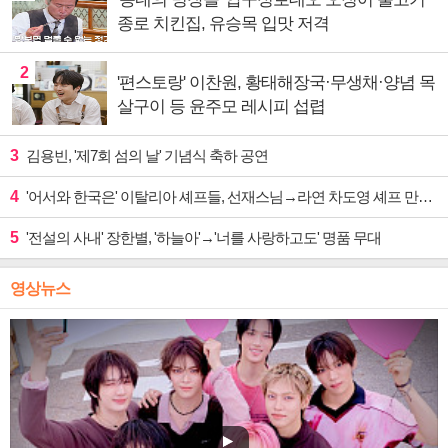
종로 치킨집, 유승목 입맛 저격
2
'편스토랑' 이찬원, 황태해장국·무생채·양념 목
살구이 등 윤주모 레시피 섭렵
3
김용빈, '제7회 섬의 날' 기념식 축하 공연
4
'어서와 한국은' 이탈리아 셰프들, 선재스님→라연 차도영 셰프 만난다
5
'전설의 사내' 장한별, '하늘아'→'너를 사랑하고도' 명품 무대
영상뉴스