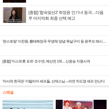
[종합] '합숙맞선2' 최정윤 인기녀 등극…다음
주 마지막회 최종 선택 예고
'편스토랑' 이찬원, 황태해장국·무생채·양념 목살구이 등 윤주모 레시피 섭렵
[종합] '미스트롯 포유' 조수연, 예선전 1위…신윤승 지원사격
'어서와 한국은' 이탈리아 셰프들, 선재스님→라연 차도영 셰프 만난다
스페셜