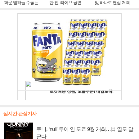
화문 밤하늘 수놓는 '비
단 진, 라이브 공연 중
빛 하나로 팬심 저격…
주얼 킹'의 열창
빛나는 독보적 아우라
독보적 카리스마
실시간 관심기사
주니, ‘null’ 투어 인 도쿄 9월 개최…日 열도 달
군다