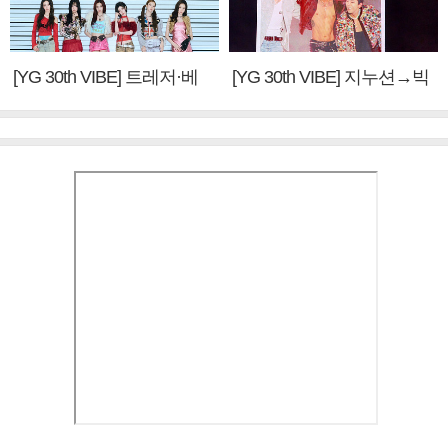
[YG 30th VIBE] 트레저·베
[YG 30th VIBE] 지누션→빅
이비몬스터, YG DNA 계승
뱅·투애니원·블랙핑크, YG
③
만의 문법②