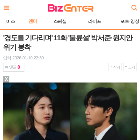
본
문
바
비즈
엔터
스페셜
라이프
포토·영상
로
가
기
'경도를 기다리며' 11화 '불륜설' 박서준·원지안
위기 봉착
입력 2026-01-10 22:30
0
댓글
작게
크게
X