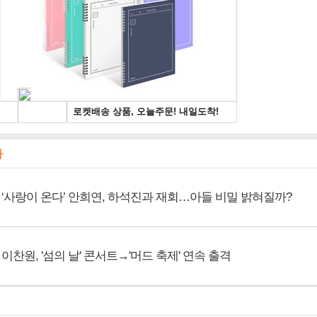
사
‘사랑이 온다’ 안희연, 하석진과 재회…아들 비밀 밝혀질까?
이찬원, '섬의 날' 콘서트→'머드 축제' 연속 출격