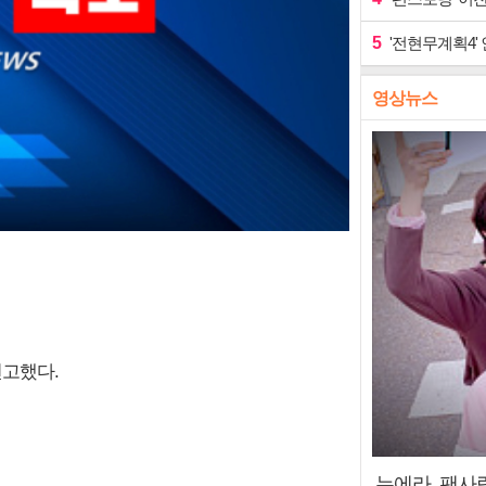
5
'전현무계획4'
영상뉴스
선고했다.
누에라, 팬사