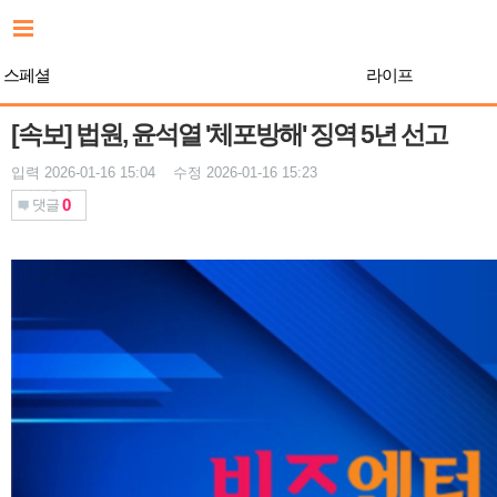
본
문
바
스페셜
라이프
로
가
기
[속보] 법원, 윤석열 '체포방해' 징역 5년 선고
입력 2026-01-16 15:04 수정 2026-01-16 15:23
0
댓글