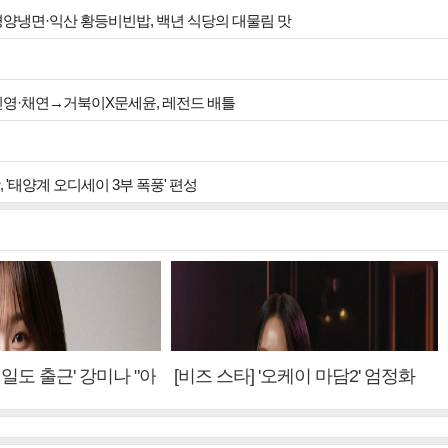
 평양냉면·익산 황등비빈밥, 백년 식당의 대물림 맛
현진영·채연→거북이X문세윤, 레전드 배틀
, '태양계 오디세이 3부 폭풍' 편성
내일도 출근' 강미나 "아
[비즈 스타] '오케이 마담2' 엄정화
설? 사실 아냐"(인터
"6년 만의 속편 제작, 하늘의 뜻"(인
터뷰)