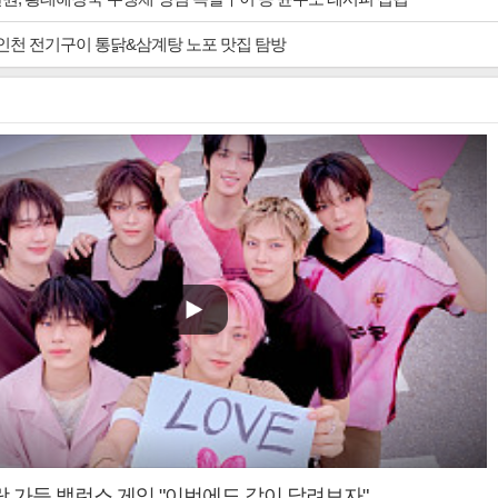
 인천 전기구이 통닭&삼계탕 노포 맛집 탐방
랑 가득 밸런스 게임 "이번에도 같이 달려보자"