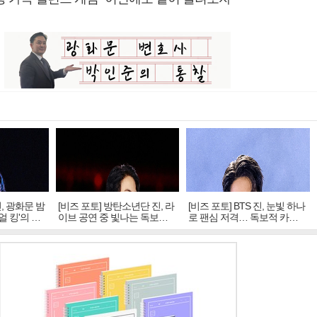
진, 광화문 밤
[비즈 포토] 방탄소년단 진, 라
[비즈 포토] BTS 진, 눈빛 하나
얼 킹'의 열
이브 공연 중 빛나는 독보적
로 팬심 저격… 독보적 카리
아우라
스마