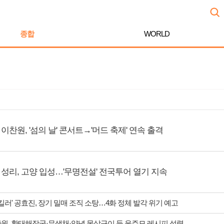
종합
WORLD
이찬원, '섬의 날' 콘서트→'머드 축제' 연속 출격
성리, 고양 입성…'무명전설' 전국투어 열기 지속
 킬러' 공효진, 장기 밀매 조직 소탕…4화 정체 발각 위기 예고
찬원, 황태해장국·무생채·양념 목살구이 등 윤주모 레시피 섭렵