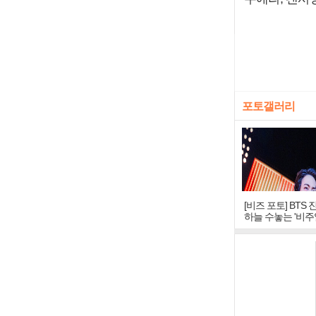
포토갤러리
[비즈 포토] BTS 
하늘 수놓는 '비주
창