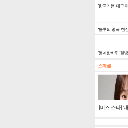
'한국기행' 대구
‘불후의 명곡’ 
‘동네한바퀴’ 결방
스페셜
[비즈 스타] '
이오아이 불화
뷰)