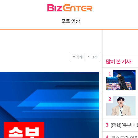
포토·영상
작게
크게
많이 본 기사
1
2
3
[종합] '유부녀
4
'편스토랑' 이