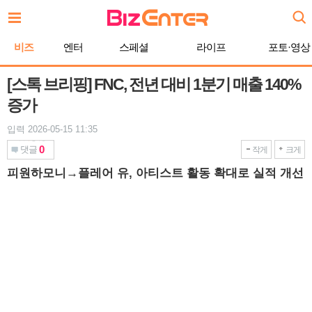
본
문
바
비즈
엔터
스페셜
라이프
포토·영상
로
가
기
[스톡 브리핑] FNC, 전년 대비 1분기 매출 140%
증가
입력 2026-05-15 11:35
0
댓글
작게
크게
피원하모니→플레어 유, 아티스트 활동 확대로 실적 개선