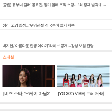
[종합] '유부녀 킬러' 공효진, 장기 밀매 조직 소탕…4화 정체 발각 위기 예고
성리, 고양 입성…'무명전설' 전국투어 열기 지속
박지현, '아름다운 인생 이야기' 라이브 공개…감성 보컬 전달
스페셜
[비즈 스타] '오케이 마담2'
[YG 30th VIBE] 트레저·베
엄정화 "6년 만의 속편 제
이비몬스터, YG DNA 계승
작, 하늘의 뜻"(인터뷰)
③