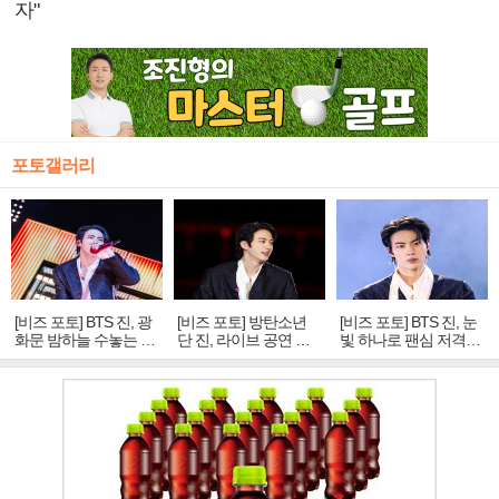
자"
포토갤러리
[비즈 포토] BTS 진, 광
[비즈 포토] 방탄소년
[비즈 포토] BTS 진, 눈
화문 밤하늘 수놓는 '비
단 진, 라이브 공연 중
빛 하나로 팬심 저격…
주얼 킹'의 열창
빛나는 독보적 아우라
독보적 카리스마