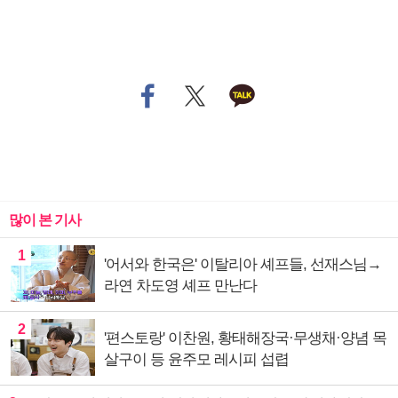
많이 본 기사
1
'어서와 한국은' 이탈리아 셰프들, 선재스님→
라연 차도영 셰프 만난다
2
'편스토랑' 이찬원, 황태해장국·무생채·양념 목
살구이 등 윤주모 레시피 섭렵