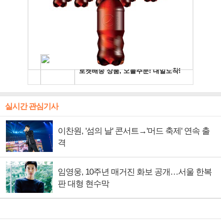
실시간 관심기사
이찬원, '섬의 날' 콘서트→'머드 축제' 연속 출
격
임영웅, 10주년 매거진 화보 공개…서울 한복
판 대형 현수막