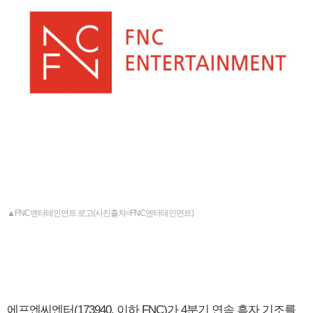
▲FNC엔터테인먼트 로고(사진출처=FNC엔터테인먼트)
에프엔씨엔터(173940, 이하 FNC)가 4분기 연속 흑자 기조를