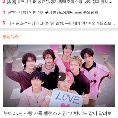
3
[종합] '유부녀 킬러' 공효진, 장기 밀매 조직 소탕…4화 정체 발각 위기 예고
4
'전현무계획4' 인천 전기구이 통닭&삼계탕 노포 맛집 탐방
5
'더 시즌즈-성시경의 고막남친' 결방, '누난 내게 여자야2' 커플 스토리 편성
영상뉴스
누에라, 팬사랑 가득 밸런스 게임 "이번에도 같이 달려보