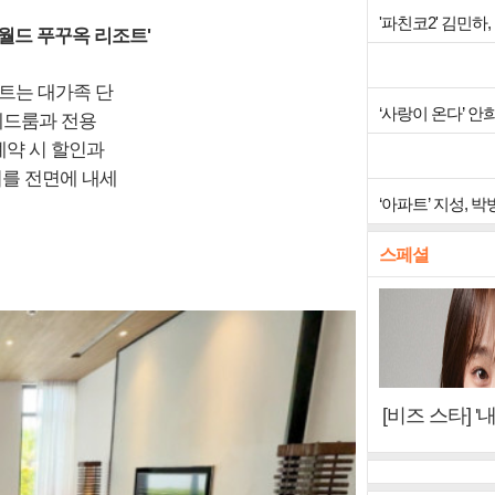
'파친코2' 김민하
월드 푸꾸옥 리조트'
트는 대가족 단
‘사랑이 온다’ 
베드룸과 전용
예약 시 할인과
지를 전면에 내세
‘아파트’ 지성, 
스페셜
[비즈 스타] '
이오아이 불화
뷰)