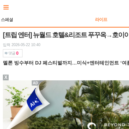
본
문
바
스페셜
라이프
로
가
기
[트립 엔터] 뉴월드 호텔&리조트 푸꾸옥→호이아
입력 2026-05-22 10:40
0
댓글
멜론 빙수부터 DJ 페스티벌까지…미식+엔터테인먼트 ‘여름
X