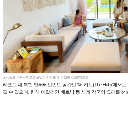
▲뉴월드 푸꾸옥 리조트 풀빌라(사진출처=뉴월드 호텔&리조트)
리조트 내 복합 엔터테인먼트 공간인 ‘더 허브(The Hub)’에서
길 수 있으며, 한식·이탈리안·베트남 등 세계 각국의 요리를 선