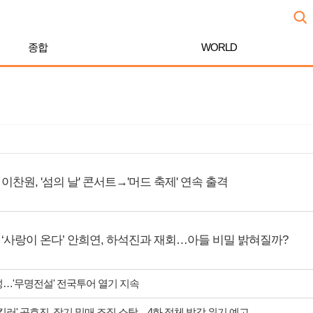
종합
WORLD
이찬원, '섬의 날' 콘서트→'머드 축제' 연속 출격
‘사랑이 온다’ 안희연, 하석진과 재회…아들 비밀 밝혀질까?
성…'무명전설' 전국투어 열기 지속
 킬러' 공효진, 장기 밀매 조직 소탕…4화 정체 발각 위기 예고