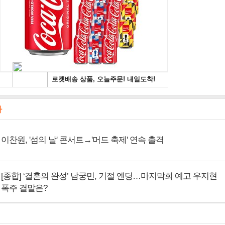
사
이찬원, '섬의 날' 콘서트→'머드 축제' 연속 출격
[종합] ‘결혼의 완성’ 남궁민, 기절 엔딩…마지막회 예고 우지현
폭주 결말은?