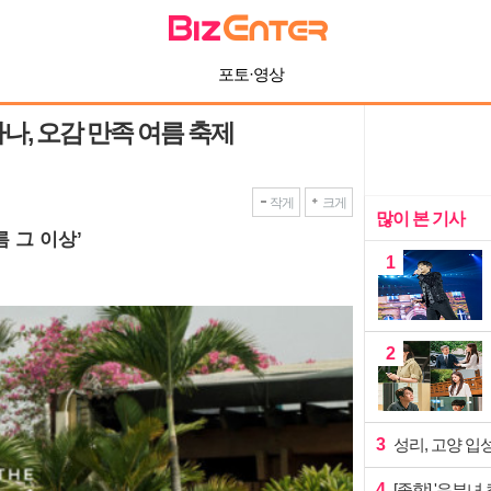
포토·영상
나, 오감 만족 여름 축제
작게
크게
많이 본 기사
 그 이상’
1
2
3
성리, 고양 입
4
[종합] '유부녀