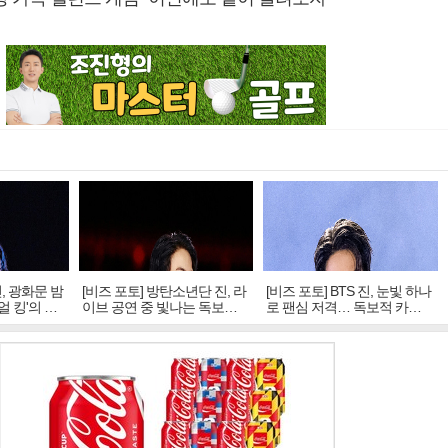
진, 광화문 밤
[비즈 포토] 방탄소년단 진, 라
[비즈 포토] BTS 진, 눈빛 하나
얼 킹'의 열
이브 공연 중 빛나는 독보적
로 팬심 저격… 독보적 카리
아우라
스마