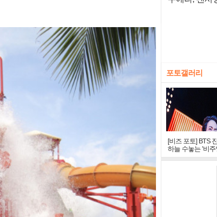
포토갤러리
[비즈 포토] BTS 
하늘 수놓는 '비주
창