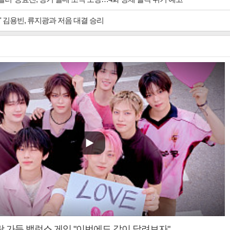
' 김용빈, 류지광과 저음 대결 승리
랑 가득 밸런스 게임 "이번에도 같이 달려보자"