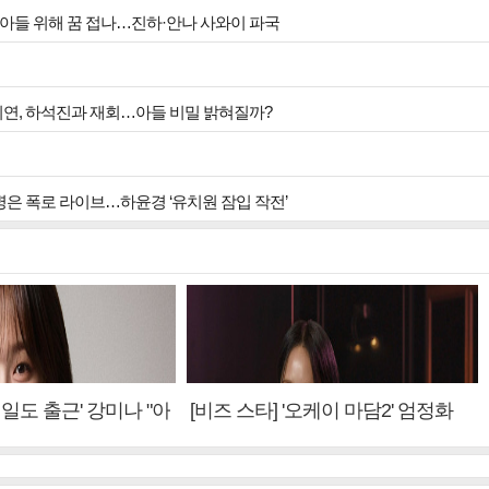
, 아들 위해 꿈 접나…진하·안나 사와이 파국
안희연, 하석진과 재회…아들 비밀 밝혀질까?
박병은 폭로 라이브…하윤경 ‘유치원 잠입 작전’
내일도 출근' 강미나 "아
[비즈 스타] '오케이 마담2' 엄정화
설? 사실 아냐"(인터
"6년 만의 속편 제작, 하늘의 뜻"(인
터뷰)