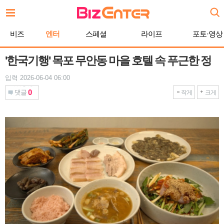
본
문
바
비즈
엔터
스페셜
라이프
포토·영상
로
가
기
'한국기행' 목포 무안동 마을 호텔 속 푸근한 정
입력 2026-06-04 06:00
0
댓글
작게
크게