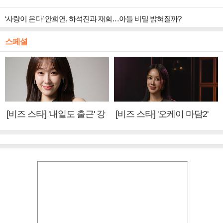
‘사랑이 온다’ 안희연, 하석진과 재회…아들 비밀 밝혀질까?
스페셜
[비즈 스타] '내일도 출근' 강
[비즈 스타] '오케이 마담2'
미나 "아이오아이 불화설?
엄정화 "6년 만의 속편 제
사실 아냐"(인터뷰)
작, 하늘의 뜻"(인터뷰)