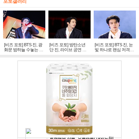
포토갤러리
[비즈 포토] BTS 진, 광
[비즈 포토] 방탄소년
[비즈 포토] BTS 진, 눈
화문 밤하늘 수놓는 '비
단 진, 라이브 공연 중
빛 하나로 팬심 저격…
주얼 킹'의 열창
빛나는 독보적 아우라
독보적 카리스마