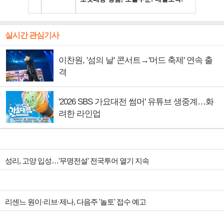
실시간 관심기사
이찬원, '섬의 날' 콘서트→'머드 축제' 연속 출
격
'2026 SBS 가요대전 썸머' 유튜브 생중계…화
려한 라인업
성리, 고양 입성…'무명전설' 전국투어 열기 지속
리센느 원이·리브·제나, 다음주 '놀토' 접수 예고