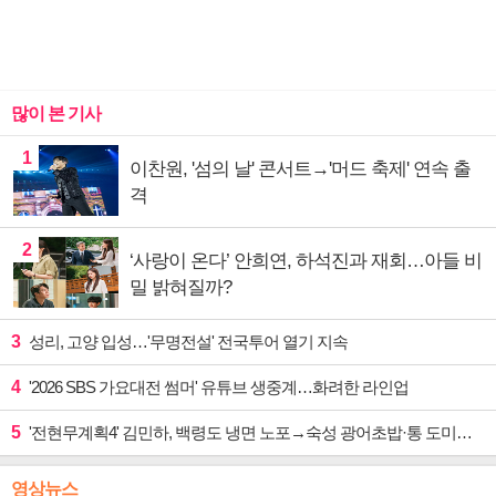
많이 본 기사
1
이찬원, '섬의 날' 콘서트→'머드 축제' 연속 출
격
2
‘사랑이 온다’ 안희연, 하석진과 재회…아들 비
밀 밝혀질까?
3
성리, 고양 입성…'무명전설' 전국투어 열기 지속
4
'2026 SBS 가요대전 썸머' 유튜브 생중계…화려한 라인업
5
'전현무계획4' 김민하, 백령도 냉면 노포→숙성 광어초밥·통 도미찜 맛집 탐방
영상뉴스