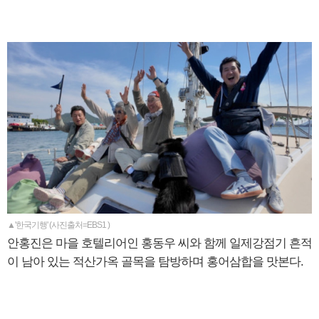
▲'한국기행' (사진출처=EBS1 )
안홍진은 마을 호텔리어인 홍동우 씨와 함께 일제강점기 흔적
이 남아 있는 적산가옥 골목을 탐방하며 홍어삼합을 맛본다.