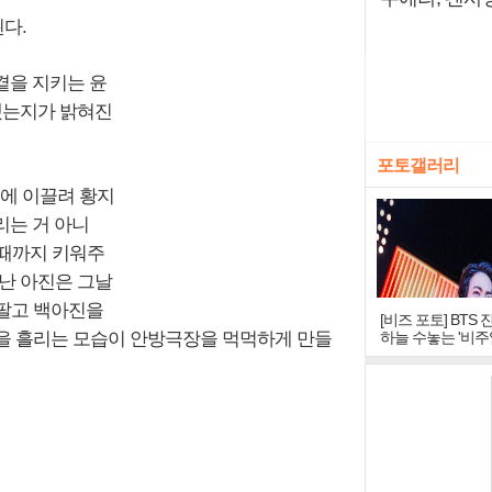
다.
 곁을 지키는 윤
 됐는지가 밝혀진
포토갤러리
손에 이끌려 황지
리는 거 아니
 때까지 키워주
난 아진은 그날
 팔고 백아진을
[비즈 포토] BTS 
을 흘리는 모습이 안방극장을 먹먹하게 만들
하늘 수놓는 '비주
창