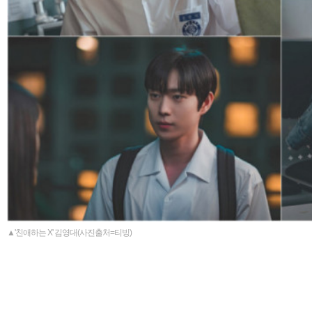
▲'친애하는 X' 김영대(사진출처=티빙)