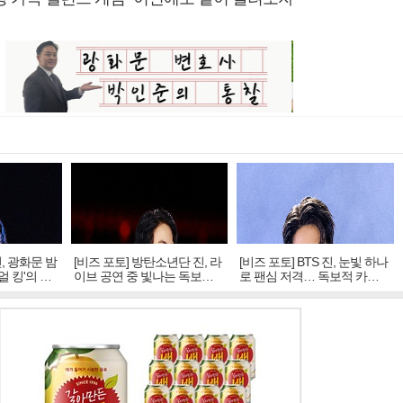
진, 광화문 밤
[비즈 포토] 방탄소년단 진, 라
[비즈 포토] BTS 진, 눈빛 하나
얼 킹'의 열
이브 공연 중 빛나는 독보적
로 팬심 저격… 독보적 카리
아우라
스마