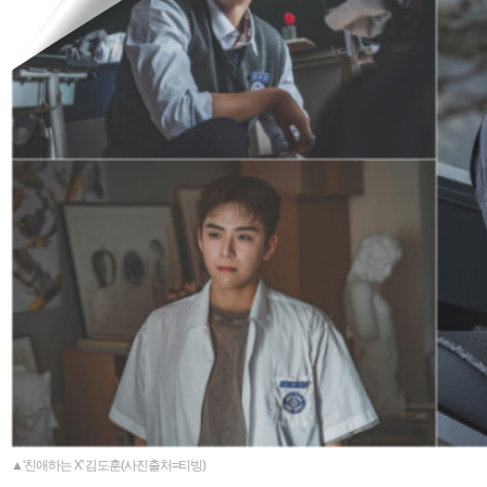
▲'친애하는 X' 김도훈(사진출처=티빙)