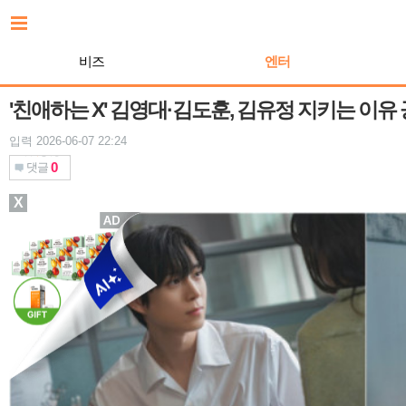
본
문
바
비즈
엔터
로
가
기
'친애하는 X' 김영대·김도훈, 김유정 지키는 이유
입력 2026-06-07 22:24
0
댓글
X