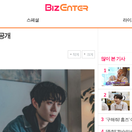
스페셜
라이
 공개
작게
크게
많이 본 기사
1
2
3
'구해줘! 홈즈
4
[종합] '합숙