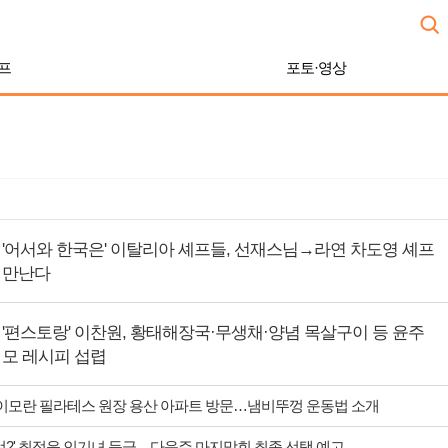
프
포토·영상
'어서와 한국은' 이탈리아 셰프들, 선재스님→라연 차도영 셰프
만난다
'편스토랑' 이찬원, 황태해장국·무생채·양념 목살구이 등 윤주
모 레시피 섭렵
' 이모란 필라테스 원장 용산 아파트 방문…냄비뚜껑 운동법 소개
맞선2' 최정윤 인기녀 등극…다음주 마지막회 최종 선택 예고