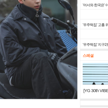
'어서와 한국은'
'우주떡집' 고흥
'우주떡집' 지구
스페셜
[YG 30th 
터, YG DNA