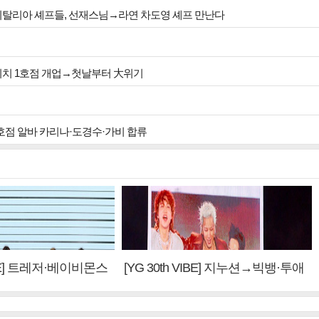
 이탈리아 셰프들, 선재스님→라연 차도영 셰프 만난다
 위치 1호점 개업→첫날부터 大위기
2호점 알바 카리나·도경수·가비 합류
VIBE] 트레저·베이비몬스
[YG 30th VIBE] 지누션→빅뱅·투애
 계승③
니원·블랙핑크, YG만의 문법②