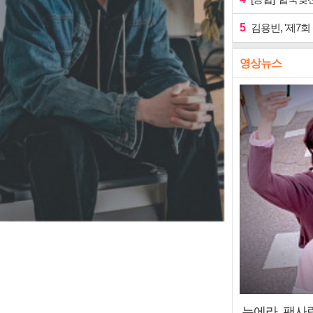
5
김용빈, '제7회
영상뉴스
누에라, 팬사