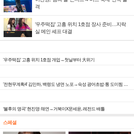
격
'우주떡집' 고흥 위치 1호점 장사 준비…지락
실 메인 셰프 대결
'우주떡집' 고흥 위치 1호점 개업→첫날부터 大위기
'전현무계획4' 김민하, 백령도 냉면 노포→숙성 광어초밥·통 도미찜 맛집 탐방
‘불후의 명곡’ 현진영·채연→거북이X문세윤, 레전드 배틀
스페셜