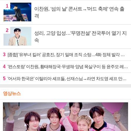
1
이찬원, '섬의 날' 콘서트→'머드 축제' 연속 출
격
2
성리, 고양 입성…'무명전설' 전국투어 열기 지
속
3
[종합] '유부녀 킬러' 공효진, 장기 밀매 조직 소탕…4화 정체 발각 위기 예고
4
'편스토랑' 이찬원, 황태해장국·무생채·양념 목살구이 등 윤주모 레시피 섭렵
5
'어서와 한국은' 이탈리아 셰프들, 선재스님→라연 차도영 셰프 만난다
영상뉴스