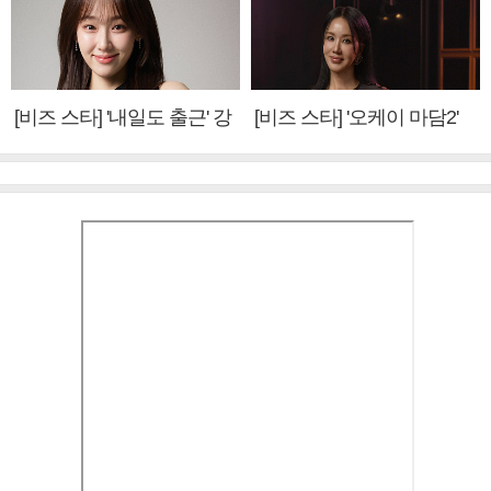
[비즈 스타] '내일도 출근' 강
[비즈 스타] '오케이 마담2'
미나 "아이오아이 불화설?
엄정화 "6년 만의 속편 제
사실 아냐"(인터뷰)
작, 하늘의 뜻"(인터뷰)