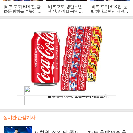
[비즈 포토] BTS 진, 광
[비즈 포토] 방탄소년
[비즈 포토] BTS 진, 눈
화문 밤하늘 수놓는 '비
단 진, 라이브 공연 중
빛 하나로 팬심 저격…
주얼 킹'의 열창
빛나는 독보적 아우라
독보적 카리스마
실시간 관심기사
이찬원, '섬의 날' 콘서트→'머드 축제' 연속 출