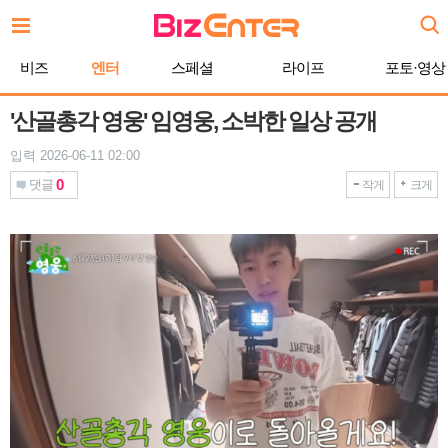
본
문
바
비즈
엔터
스페셜
라이프
포토·영상
로
가
기
'산골총각 영웅' 임영웅, 소박한 일상 공개
입력 2026-06-11 02:00
0
댓글
작게
크게