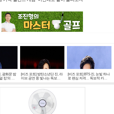
진, 광화문 밤
[비즈 포토] 방탄소년단 진, 라
[비즈 포토] BTS 진, 눈빛 하나
얼 킹'의 열
이브 공연 중 빛나는 독보적
로 팬심 저격… 독보적 카리
아우라
스마