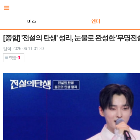
본
문
바
비즈
엔터
로
가
기
[종합] '전설의 탄생' 성리, 눈물로 완성한 '무명전
입력 2026-06-11 01:30
0
댓글