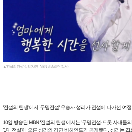
▲'전설의 탄생' 성리(사진=MBN 방송화면 캡처)
'전설의 탄생'에서 '무명전설' 우승자 성리가 전설에 다가선 여
10일 방송된 MBN '전설의 탄생'에서는 '무명전설-트롯 사내들
'1대 전설'에 오른 성리의 경연 비하인드가 공개됐다. 성리는 2