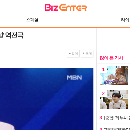
스페셜
라이
설' 역전극
작게
크게
많이 본 기사
1
2
3
[종합] '유부녀
4
'전현무계획4'