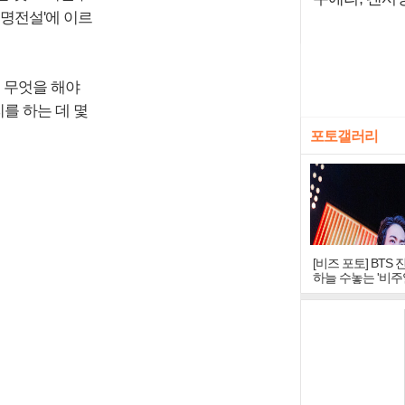
'무명전설'에 이르
후 무엇을 해야
리를 하는 데 몇
포토갤러리
[비즈 포토] BTS 
하늘 수놓는 '비주
창