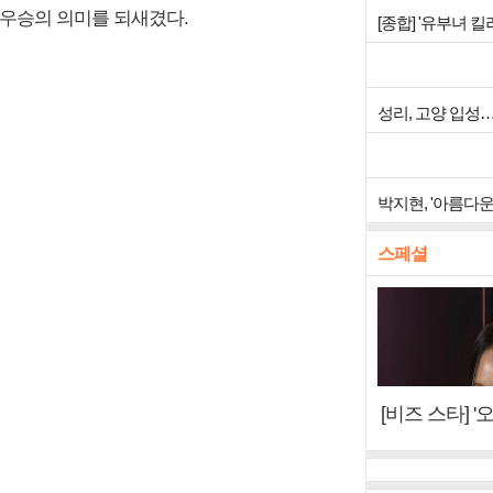
 우승의 의미를 되새겼다.
[종합] '유부녀 
성리, 고양 입성
박지현, '아름다
스페셜
[비즈 스타] 
"6년 만의 속
터뷰)