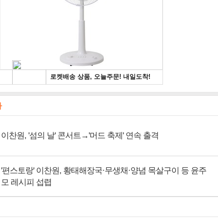
사
이찬원, '섬의 날' 콘서트→'머드 축제' 연속 출격
'편스토랑' 이찬원, 황태해장국·무생채·양념 목살구이 등 윤주
모 레시피 섭렵