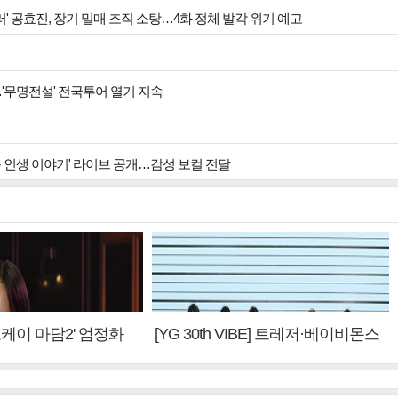
킬러' 공효진, 장기 밀매 조직 소탕…4화 정체 발각 위기 예고
…'무명전설' 전국투어 열기 지속
운 인생 이야기' 라이브 공개…감성 보컬 전달
'오케이 마담2' 엄정화
[YG 30th VIBE] 트레저·베이비몬스
편 제작, 하늘의 뜻"(인
터, YG DNA 계승③