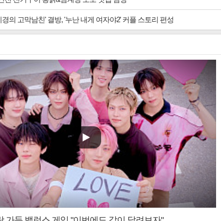
경의 고막남친' 결방, '누난 내게 여자야2' 커플 스토리 편성
랑 가득 밸런스 게임 "이번에도 같이 달려보자"