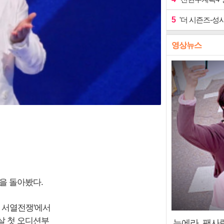
5
'더 시즌즈-성시
영상뉴스
정을 돌아봤다.
의 서열전쟁'에서
1살 첫 오디션부
누에라, 팬사