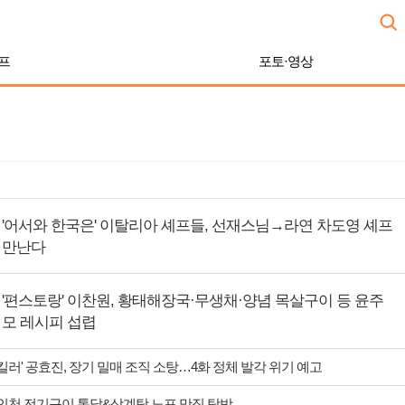
프
포토·영상
'어서와 한국은' 이탈리아 셰프들, 선재스님→라연 차도영 셰프
만난다
'편스토랑' 이찬원, 황태해장국·무생채·양념 목살구이 등 윤주
모 레시피 섭렵
 킬러' 공효진, 장기 밀매 조직 소탕…4화 정체 발각 위기 예고
 인천 전기구이 통닭&삼계탕 노포 맛집 탐방