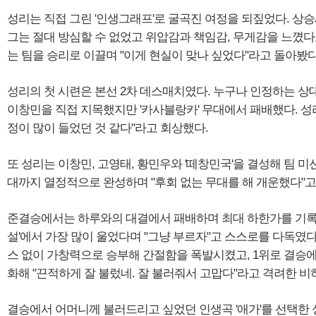
성리는 직접 그린 '인생그래프'로 굴곡진 여정을 되짚었다. 상승
그는 절대 방심할 수 없었고 위압감과 책임감, 무게감을 느꼈
는 팀을 승리로 이끌며 "이게 현실이 맞나 싶었다"라고 돌아봤다
성리의 첫 시련은 본선 2차 데스매치였다. 누구나 인정하는 상
이창민을 직접 지목했지만 '카사블랑카' 무대에서 패배했다. 성
정이 많이 들었던 것 같다"라고 회상했다.
또 성리는 이창민, 고영태, 황민우와 '떼창민국'을 결성해 팀 미
대까지 열정적으로 완성하며 "후회 없는 무대를 해 개운했다"고
준결승에서는 하루와의 대결에서 패배하며 최대 하한가를 기록했
설'에서 가장 많이 울었다며 "그냥 부르자"고 스스로를 다독였다
스 없이 가창력으로 승부해 간절함을 폭발시켰고, 1위로 결승에
화해 "끈적하게 잘 불렀네. 잘 불러줘서 고맙다"라고 격려한 
결승에서 어머니께 불러드리고 싶었던 인생곡 '애가'를 선택한 