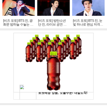
[비즈 포토] BTS 진, 광
[비즈 포토] 방탄소년
[비즈 포토] BTS 진, 눈
화문 밤하늘 수놓는 '비
단 진, 라이브 공연 중
빛 하나로 팬심 저격…
주얼 킹'의 열창
빛나는 독보적 아우라
독보적 카리스마