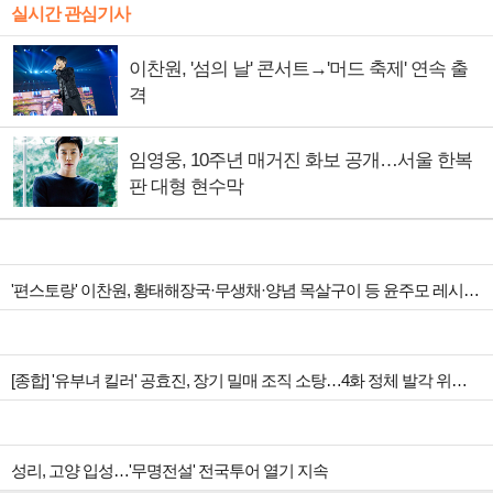
실시간 관심기사
이찬원, '섬의 날' 콘서트→'머드 축제' 연속 출
격
임영웅, 10주년 매거진 화보 공개…서울 한복
판 대형 현수막
'편스토랑' 이찬원, 황태해장국·무생채·양념 목살구이 등 윤주모 레시피 섭렵
[종합] '유부녀 킬러' 공효진, 장기 밀매 조직 소탕…4화 정체 발각 위기 예고
성리, 고양 입성…'무명전설' 전국투어 열기 지속