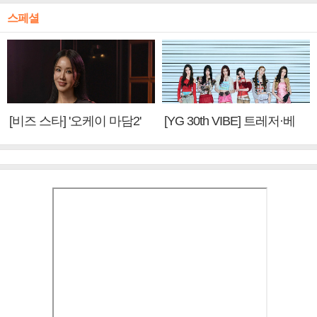
스페셜
[비즈 스타] '오케이 마담2'
[YG 30th VIBE] 트레저·베
엄정화 "6년 만의 속편 제
이비몬스터, YG DNA 계승
작, 하늘의 뜻"(인터뷰)
③