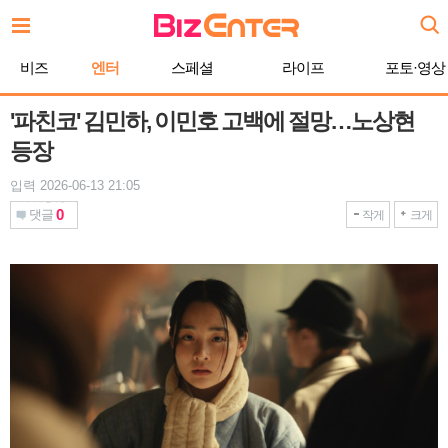
본
문
바
비즈
엔터
스페셜
라이프
포토·영상
로
가
기
'파친코' 김민하, 이민호 고백에 절망…노상현
등장
입력 2026-06-13 21:05
0
댓글
작게
크게