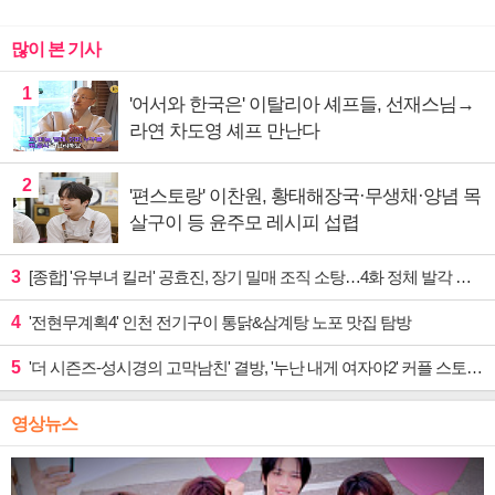
많이 본 기사
1
'어서와 한국은' 이탈리아 셰프들, 선재스님→
라연 차도영 셰프 만난다
2
'편스토랑' 이찬원, 황태해장국·무생채·양념 목
살구이 등 윤주모 레시피 섭렵
3
[종합] '유부녀 킬러' 공효진, 장기 밀매 조직 소탕…4화 정체 발각 위기 예고
4
'전현무계획4' 인천 전기구이 통닭&삼계탕 노포 맛집 탐방
5
'더 시즌즈-성시경의 고막남친' 결방, '누난 내게 여자야2' 커플 스토리 편성
영상뉴스