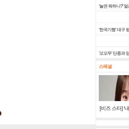
‘놀면 뭐하니?’ 
'한국기행' 대구
'꼬꼬무' 단종과
스페셜
[비즈 스타] '
이오아이 불화
뷰)