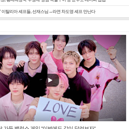
' 이탈리아 셰프들, 선재스님→라연 차도영 셰프 만난다
랑 가득 밸런스 게임 "이번에도 같이 달려보자"