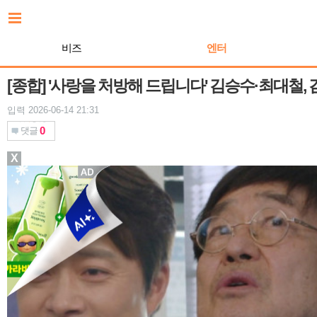
본
문
바
비즈
엔터
로
가
기
[종합] '사랑을 처방해 드립니다' 김승수·최대철,
입력 2026-06-14 21:31
0
댓글
X