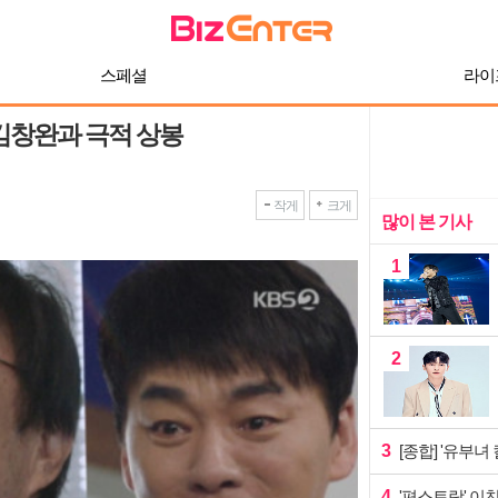
스페셜
라이
 김창완과 극적 상봉
작게
크게
많이 본 기사
1
2
3
[종합] '유부녀
4
'편스토랑' 이