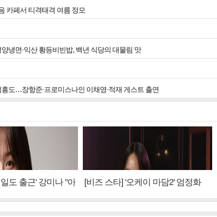
얼음 카페서 티격태격 여름 정모
 평양냉면·익산 황등비빈밥, 백년 식당의 대물림 맛
 엄흥도…장항준·프로미스나인 이채영·적재 게스트 출연
내일도 출근' 강미나 "아
[비즈 스타] '오케이 마담2' 엄정화
설? 사실 아냐"(인터
"6년 만의 속편 제작, 하늘의 뜻"(인
터뷰)