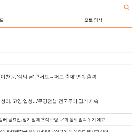
프
포토·영상
이찬원, '섬의 날' 콘서트→'머드 축제' 연속 출격
성리, 고양 입성…'무명전설' 전국투어 열기 지속
 킬러' 공효진, 장기 밀매 조직 소탕…4화 정체 발각 위기 예고
찬원, 황태해장국·무생채·양념 목살구이 등 윤주모 레시피 섭렵