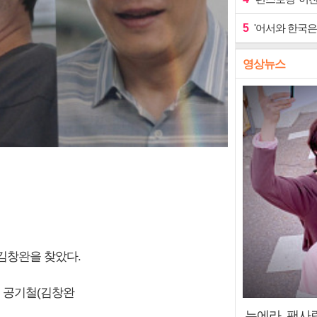
5
'어서와 한국은
영상뉴스
김창완을 찾았다.
된 공기철(김창완
누에라, 팬사