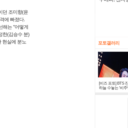
이던 조미향(윤
격에 빠졌다.
선해는 "어떻게
정한(김승수 분)
한 현실에 분노
포토갤러리
[비즈 포토] BTS 
하늘 수놓는 '비주
창