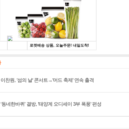
사
이찬원, '섬의 날' 콘서트→'머드 축제' 연속 출격
‘동네한바퀴’ 결방, '태양계 오디세이 3부 폭풍' 편성