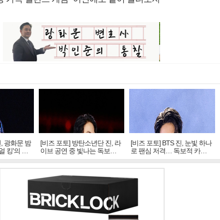
진, 광화문 밤
[비즈 포토] 방탄소년단 진, 라
[비즈 포토] BTS 진, 눈빛 하나
얼 킹'의 열
이브 공연 중 빛나는 독보적
로 팬심 저격… 독보적 카리
아우라
스마