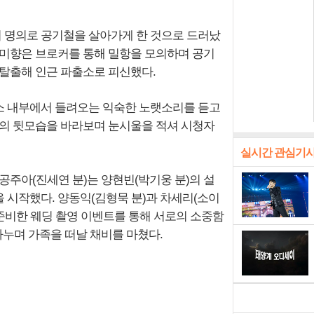
'의 명의로 공기철을 살아가게 한 것으로 드러났
조미향은 브로커를 통해 밀항을 모의하며 공기
 탈출해 인근 파출소로 피신했다.
소 내부에서 들려오는 익숙한 노랫소리를 듣고
지의 뒷모습을 바라보며 눈시울을 적셔 시청자
실시간 관심기
공주아(진세연 분)는 양현빈(박기웅 분)의 설
 시작했다. 양동익(김형묵 분)과 차세리(소이
 준비한 웨딩 촬영 이벤트를 통해 서로의 소중함
나누며 가족을 떠날 채비를 마쳤다.