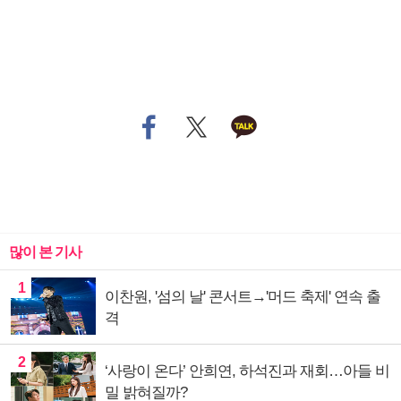
많이 본 기사
1
이찬원, '섬의 날' 콘서트→'머드 축제' 연속 출
격
2
‘사랑이 온다’ 안희연, 하석진과 재회…아들 비
밀 밝혀질까?