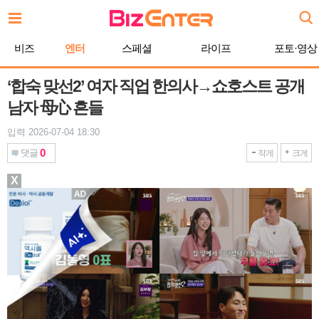
본
문
바
비즈
엔터
스페셜
라이프
포토·영상
로
가
기
‘합숙 맞선2’ 여자 직업 한의사→쇼호스트 공개
남자 母心 흔들
입력 2026-07-04 18:30
0
댓글
작게
크게
X