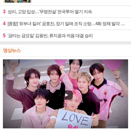
3
성리, 고양 입성…'무명전설' 전국투어 열기 지속
4
[종합] '유부녀 킬러' 공효진, 장기 밀매 조직 소탕…4화 정체 발각 위기 예고
5
'금타는 금요일' 김용빈, 류지광과 저음 대결 승리
영상뉴스