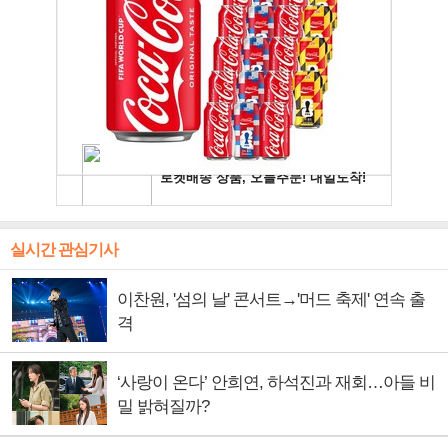
실시간 관심기사
이찬원, '섬의 날' 콘서트→'머드 축제' 연속 출
격
‘사랑이 온다’ 안희연, 하석진과 재회…아들 비
밀 밝혀질까?