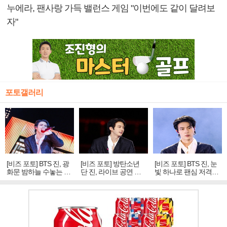
누에라, 팬사랑 가득 밸런스 게임 "이번에도 같이 달려보
자"
포토갤러리
[비즈 포토] BTS 진, 광
[비즈 포토] 방탄소년
[비즈 포토] BTS 진, 눈
화문 밤하늘 수놓는 '비
단 진, 라이브 공연 중
빛 하나로 팬심 저격…
주얼 킹'의 열창
빛나는 독보적 아우라
독보적 카리스마