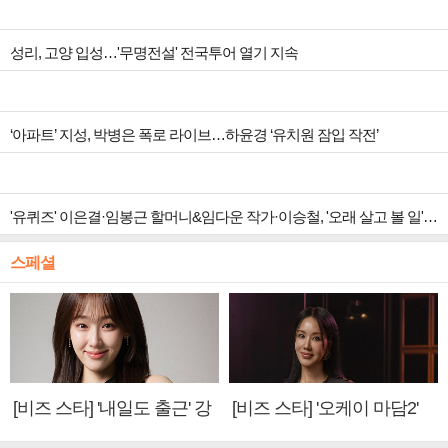
성리, 고양 입성…'무명전설' 전국투어 열기 지속
‘아파트’ 지성, 박병은 폭로 라이브…하윤경 ‘유치원 잠입 작전’
'유퀴즈' 이은결·임봉근 할머니&임다운 작가·이승철, '오래 살고 볼 일' 특집 출격
스페셜
[비즈 스타] '내일도 출근' 강
[비즈 스타] '오케이 마담2'
미나 "아이오아이 불화설?
엄정화 "6년 만의 속편 제