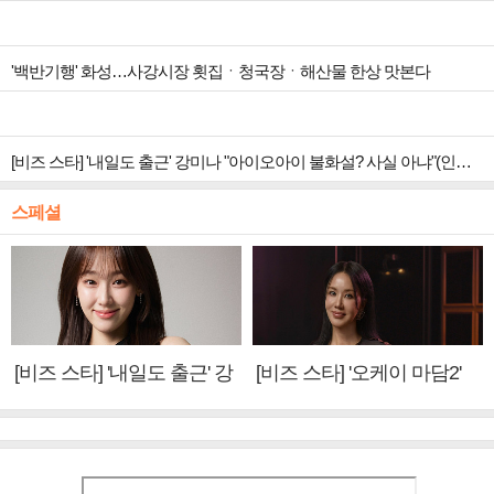
'백반기행' 화성…사강시장 횟집ㆍ청국장ㆍ해산물 한상 맛본다
[비즈 스타] '내일도 출근' 강미나 "아이오아이 불화설? 사실 아냐"(인터뷰)
스페셜
[비즈 스타] '내일도 출근' 강
[비즈 스타] '오케이 마담2'
미나 "아이오아이 불화설?
엄정화 "6년 만의 속편 제
사실 아냐"(인터뷰)
작, 하늘의 뜻"(인터뷰)