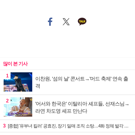
많이 본 기사
1
이찬원, '섬의 날' 콘서트→'머드 축제' 연속 출
격
2
'어서와 한국은' 이탈리아 셰프들, 선재스님→
라연 차도영 셰프 만난다
3
[종합] '유부녀 킬러' 공효진, 장기 밀매 조직 소탕…4화 정체 발각 위기 예고