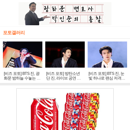
포토갤러리
[비즈 포토] BTS 진, 광
[비즈 포토] 방탄소년
[비즈 포토] BTS 진, 눈
화문 밤하늘 수놓는 '비
단 진, 라이브 공연 중
빛 하나로 팬심 저격…
주얼 킹'의 열창
빛나는 독보적 아우라
독보적 카리스마