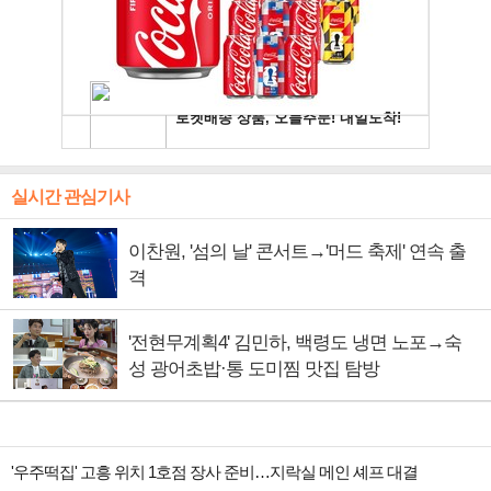
실시간 관심기사
이찬원, '섬의 날' 콘서트→'머드 축제' 연속 출
격
'전현무계획4' 김민하, 백령도 냉면 노포→숙
성 광어초밥·통 도미찜 맛집 탐방
'우주떡집' 고흥 위치 1호점 장사 준비…지락실 메인 셰프 대결