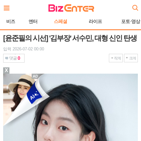
본
문
바
비즈
엔터
스페셜
라이프
포토·영상
로
가
기
[윤준필의 시선] '김부장' 서수민, 대형 신인 탄생
입력 2026-07-02 00:00
0
댓글
작게
크게
X