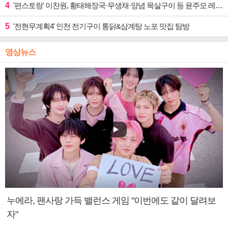
4
'편스토랑' 이찬원, 황태해장국·무생채·양념 목살구이 등 윤주모 레시피 섭렵
5
'전현무계획4' 인천 전기구이 통닭&삼계탕 노포 맛집 탐방
영상뉴스
누에라, 팬사랑 가득 밸런스 게임 "이번에도 같이 달려보
자"