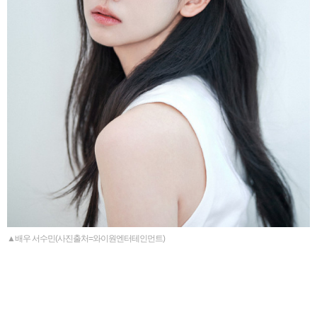
▲배우 서수민(사진출처=와이원엔터테인먼트)