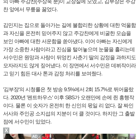
의 아빠 주강찬(주상욱 분)이 교장실에 모였고, 김부장은 주강
찬 앞에서 무릎을 꿇었다.
김민지는 집으로 돌아가는 길에 불합리한 상황에 대한 억울함
과 자신을 온전히 믿어주지 않고 주강찬에게 비굴한 모습을
보인 아빠에 대한 서운함을 쏟아냈다. 이어 아빠는 자신에게
가장 소중한 사람이라고 진심을 털어놓으며 눈물을 흘리는데
서수민은 원망과 사랑이 뒤엉킨 사춘기 딸의 감정을 과하지도
모자라지도 않게 짚어냈다. 이 장면에서 서수민은 데뷔작이라
고 믿기 힘든 대사 톤과 감정 처리를 보여줬다.
'김부장'의 시청률은 첫 방송 9.5%에서 2회 15.7%로 뛰어올랐
다. 2020년 '펜트하우스' 이후 SBS가 오랜만에 손에 쥔 흥행작
이다. 물론 이 숫자가 온전히 한 신인의 몫일 리 없다. 잘 짜인
서사와 주인공 소지섭의 지분이 더 클 것이다. 하지만 그 출발
점에 서수민이 있었다.
X