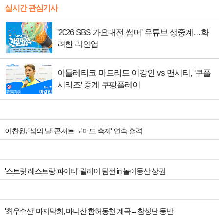
실시간 관심기사
'2026 SBS 가요대전 썸머' 유튜브 생중계…화
려한 라인업
아틀레티코 마드리드 이강인 vs 맨시티, '쿠플
시리즈' 중계 쿠팡플레이
이찬원, '섬의 날' 콘서트→'머드 축제' 연속 출격
'스트릿 레스토랑 파이터' 릴레이 팀전 in 놀이동산 상권
'최우수산' 마지막회, 마니산 함허동천 계곡→참성단 등반