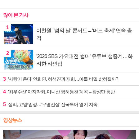
많이 본 기사
1
이찬원, '섬의 날' 콘서트→'머드 축제' 연속 출
격
2
'2026 SBS 가요대전 썸머' 유튜브 생중계…화
려한 라인업
3
‘사랑이 온다’ 안희연, 하석진과 재회…아들 비밀 밝혀질까?
4
'최우수산' 마지막회, 마니산 함허동천 계곡→참성단 등반
5
성리, 고양 입성…'무명전설' 전국투어 열기 지속
영상뉴스