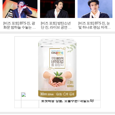
[비즈 포토] BTS 진, 광
[비즈 포토] 방탄소년
[비즈 포토] BTS 진, 눈
화문 밤하늘 수놓는 '비
단 진, 라이브 공연 중
빛 하나로 팬심 저격…
주얼 킹'의 열창
빛나는 독보적 아우라
독보적 카리스마