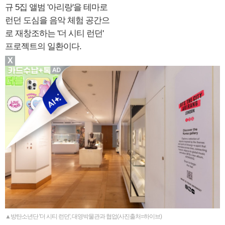
규 5집 앨범 '아리랑'을 테마로
런던 도심을 음악 체험 공간으
로 재창조하는 '더 시티 런던'
프로젝트의 일환이다.
X
▲방탄소년단 '더 시티 런던', 대영박물관과 협업(사진출처=하이브)