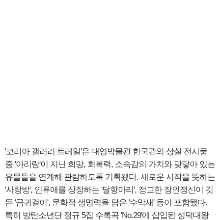
'코리아 갤러리 트레일'은 대영박물관 한국관의 상설 전시품
중 '아리랑'이 지닌 희망, 회복력, 소속감의 가치와 맞닿아 있는
유물들을 연계해 관람하도록 기획됐다. 새로운 시작을 뜻하는
'사랑방', 인류애를 상징하는 '달항아리', 정교한 장인정신이 깃
든 '금귀걸이', 문화적 생명력을 담은 '수막새' 등이 포함됐다.
특히 방탄소년단 정규 5집 수록곡 'No.29'에 삽입된 성덕대왕