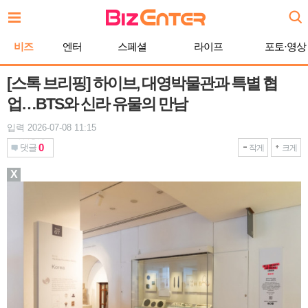
본
문
바
비즈
엔터
스페셜
라이프
포토·영상
로
가
기
[스톡 브리핑] 하이브, 대영박물관과 특별 협
업…BTS와 신라 유물의 만남
입력 2026-07-08 11:15
0
댓글
작게
크게
X