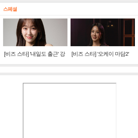
스페셜
[비즈 스타] '내일도 출근' 강
[비즈 스타] '오케이 마담2'
미나 "아이오아이 불화설?
엄정화 "6년 만의 속편 제
사실 아냐"(인터뷰)
작, 하늘의 뜻"(인터뷰)