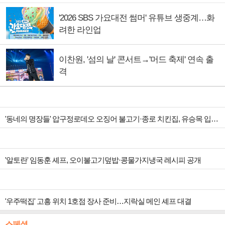
'2026 SBS 가요대전 썸머' 유튜브 생중계…화
려한 라인업
이찬원, '섬의 날' 콘서트→'머드 축제' 연속 출
격
'동네의 명장들' 압구정로데오 오징어 불고기·종로 치킨집, 유승목 입맛 저격
'알토란' 임동훈 셰프, 오이불고기덮밥·콩물가지냉국 레시피 공개
'우주떡집' 고흥 위치 1호점 장사 준비…지락실 메인 셰프 대결
스페셜