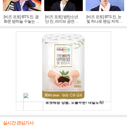
[비즈 포토] BTS 진, 광
[비즈 포토] 방탄소년
[비즈 포토] BTS 진, 눈
화문 밤하늘 수놓는 '비
단 진, 라이브 공연 중
빛 하나로 팬심 저격…
주얼 킹'의 열창
빛나는 독보적 아우라
독보적 카리스마
실시간 관심기사