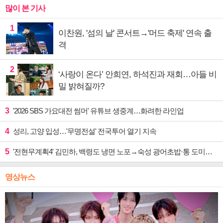
많이 본 기사
1
이찬원, '섬의 날' 콘서트→'머드 축제' 연속 출
격
2
‘사랑이 온다’ 안희연, 하석진과 재회…아들 비
밀 밝혀질까?
3
'2026 SBS 가요대전 썸머' 유튜브 생중계…화려한 라인업
4
성리, 고양 입성…'무명전설' 전국투어 열기 지속
5
'전현무계획4' 김민하, 백령도 냉면 노포→숙성 광어초밥·통 도미찜 맛집 탐방
영상뉴스