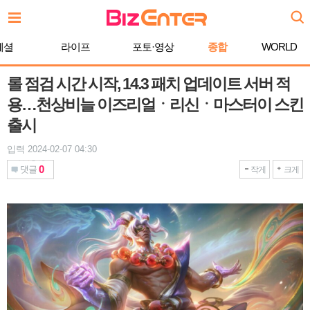
본
문
바
페셜
라이프
포토·영상
종합
WORLD
로
가
기
롤 점검 시간 시작, 14.3 패치 업데이트 서버 적
용…천상비늘 이즈리얼ㆍ리신ㆍ마스터이 스킨
출시
입력 2024-02-07 04:30
0
댓글
작게
크게