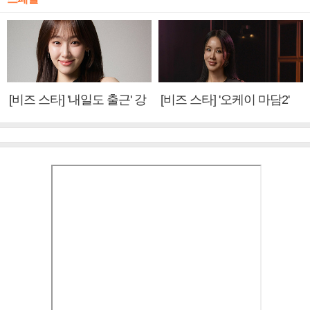
[비즈 스타] '내일도 출근' 강
[비즈 스타] '오케이 마담2'
미나 "아이오아이 불화설?
엄정화 "6년 만의 속편 제
사실 아냐"(인터뷰)
작, 하늘의 뜻"(인터뷰)