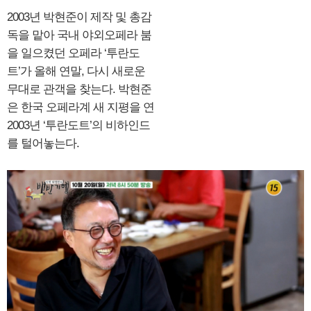
2003년 박현준이 제작 및 총감
독을 맡아 국내 야외오페라 붐
을 일으켰던 오페라 ‘투란도
트’가 올해 연말, 다시 새로운
무대로 관객을 찾는다. 박현준
은 한국 오페라계 새 지평을 연
2003년 ‘투란도트’의 비하인드
를 털어놓는다.