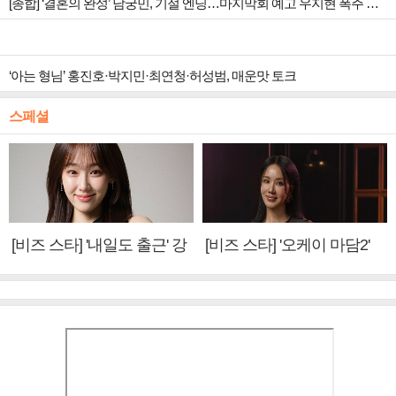
[종합] ‘결혼의 완성’ 남궁민, 기절 엔딩…마지막회 예고 우지현 폭주 결말은?
‘아는 형님’ 홍진호·박지민·최연청·허성범, 매운맛 토크
스페셜
[비즈 스타] '내일도 출근' 강
[비즈 스타] '오케이 마담2'
미나 "아이오아이 불화설?
엄정화 "6년 만의 속편 제
사실 아냐"(인터뷰)
작, 하늘의 뜻"(인터뷰)