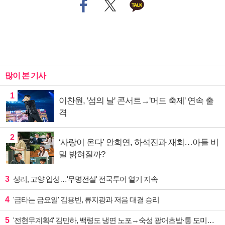
많이 본 기사
1
이찬원, '섬의 날' 콘서트→'머드 축제' 연속 출
격
2
‘사랑이 온다’ 안희연, 하석진과 재회…아들 비
밀 밝혀질까?
3
성리, 고양 입성…'무명전설' 전국투어 열기 지속
4
'금타는 금요일' 김용빈, 류지광과 저음 대결 승리
5
'전현무계획4' 김민하, 백령도 냉면 노포→숙성 광어초밥·통 도미찜 맛집 탐방