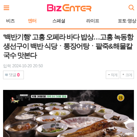
본
문
바
비즈
엔터
스페셜
라이프
포토·영상
로
가
기
'백반기행' 고흥 오페라 바다 밥상…고흥 녹동항
생선구이 백반 식당ㆍ통장어탕ㆍ팥죽&해물칼
국수 맛본다
입력 2024-10-20 20:50
0
댓글
작게
크게