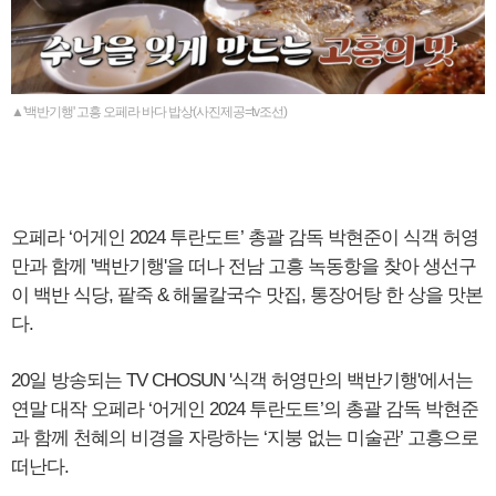
▲'백반기행' 고흥 오페라 바다 밥상(사진제공=tv조선)
오페라 ‘어게인 2024 투란도트’ 총괄 감독 박현준이 식객 허영
만과 함께 '백반기행'을 떠나 전남 고흥 녹동항을 찾아 생선구
이 백반 식당, 팥죽 & 해물칼국수 맛집, 통장어탕 한 상을 맛본
다.
20일 방송되는 TV CHOSUN '식객 허영만의 백반기행'에서는
연말 대작 오페라 ‘어게인 2024 투란도트’의 총괄 감독 박현준
과 함께 천혜의 비경을 자랑하는 ‘지붕 없는 미술관’ 고흥으로
떠난다.