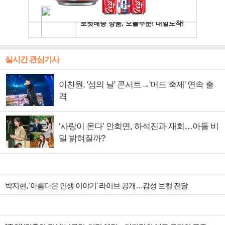
실시간 관심기사
이찬원, '섬의 날' 콘서트→'머드 축제' 연속 출
격
‘사랑이 온다’ 안희연, 하석진과 재회…아들 비
밀 밝혀질까?
박지현, '아름다운 인생 이야기' 라이브 공개…감성 보컬 전달