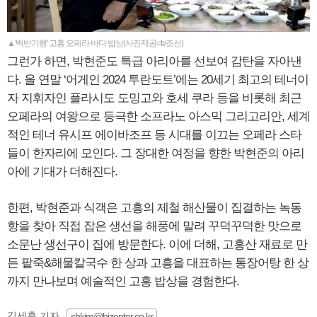
▲'백반기행' 고흥 오페라 바다 밥상(사진제공=tv조선)
그런가 하면, 박현준도 특급 아리아를 선보여 감탄을 자아낸
다. 올 연말 ‘어게인 2024 투란도트’에는 20세기 최고의 테너이
자 지휘자인 플라시도 도밍고와 호세 쿠라 등을 비롯해 최근
오페라의 여왕으로 등극한 소프라노 아스믹 그리고리안, 세계
적인 테너 유시프 에이바조프 등 시대를 이끄는 오페라 스타
들이 한자리에 모인다. 그 장대한 여정을 향한 박현준의 아리
아에 기대가 더해진다.
한편, 박현준과 식객은 고흥의 제철 해산물이 집결하는 녹동
항을 찾아 직접 잡은 생선을 해풍에 말려 꾸덕꾸덕한 맛으로
소문난 생선구이 집에 방문한다. 이에 더해, 고흥산 재료로 만
든 팥죽&해물칼국수 한 상과 고흥을 대표하는 통장어탕 한 상
까지 만나보며 예술적인 고흥 밥상을 경험한다.
김세훈 기자
shkim@bizenter.co.kr