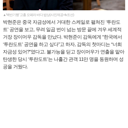
▲'백반기행' 고흥 오페라 바다 밥상(사진제공=tv조선)
박현준은 중국 자금성에서 거대한 스케일로 펼쳐진 ‘투란도
트’ 공연을 보고, 무려 일곱 번이 넘는 방문 끝에 겨우 세계적
거장 장이머우 감독을 만났다. 박현준이 감독에게 “한국에서
‘투란도트’ 공연을 하고 싶다”고 하자, 감독의 첫마디는 “너희
자금성 있어?”였다고. 불가능을 딛고 장이머우가 연출을 맡아
탄생한 당시 ‘투란도트’는 나흘간 관객 11만 명을 동원하며 성
공을 거뒀다.