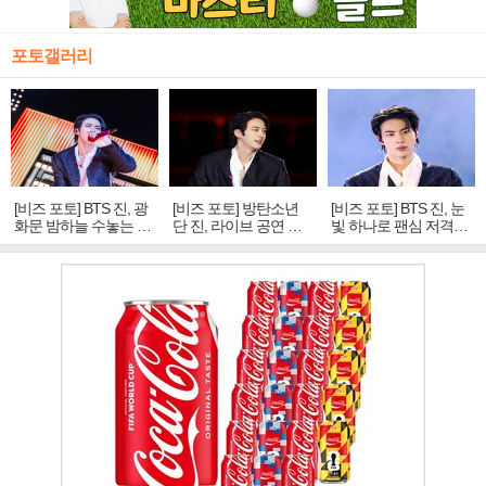
포토갤러리
[비즈 포토] BTS 진, 광
[비즈 포토] 방탄소년
[비즈 포토] BTS 진, 눈
화문 밤하늘 수놓는 '비
단 진, 라이브 공연 중
빛 하나로 팬심 저격…
주얼 킹'의 열창
빛나는 독보적 아우라
독보적 카리스마