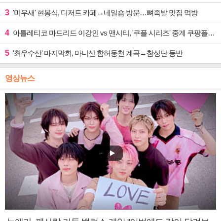
3
'미우새' 현봉식, 디저트 카페→네일숍 방문…뼈족발 맛집 먹방
4
아틀레티코 마드리드 이강인 vs 맨시티, '쿠플 시리즈' 중계 쿠팡플레이
5
'최우수산' 마지막회, 마니산 함허동천 계곡→참성단 등반
영상뉴스