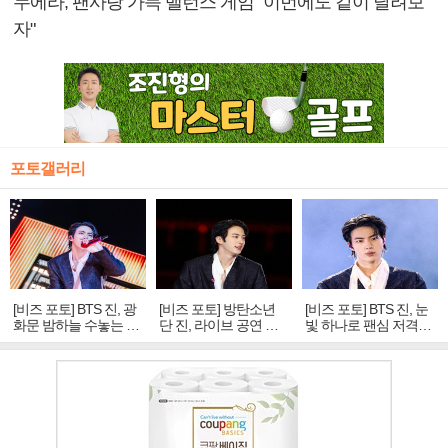
누에라, 팬사랑 가득 밸런스 게임 "이번에도 같이 달려보
자"
포토갤러리
[비즈 포토] BTS 진, 광
[비즈 포토] 방탄소년
[비즈 포토] BTS 진, 눈
화문 밤하늘 수놓는 '비
단 진, 라이브 공연 중
빛 하나로 팬심 저격…
주얼 킹'의 열창
빛나는 독보적 아우라
독보적 카리스마