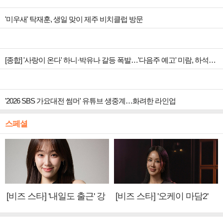
'미우새' 탁재훈, 생일 맞이 제주 비치클럽 방문
[종합] '사랑이 온다' 하니·박유나 갈등 폭발…'다음주 예고' 미람, 하석진 아들 의심
'2026 SBS 가요대전 썸머' 유튜브 생중계…화려한 라인업
스페셜
[비즈 스타] '내일도 출근' 강
[비즈 스타] '오케이 마담2'
미나 "아이오아이 불화설?
엄정화 "6년 만의 속편 제
사실 아냐"(인터뷰)
작, 하늘의 뜻"(인터뷰)