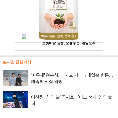
실시간 관심기사
'미우새' 현봉식, 디저트 카페→네일숍 방문…
뼈족발 맛집 먹방
이찬원, '섬의 날' 콘서트→'머드 축제' 연속 출
격