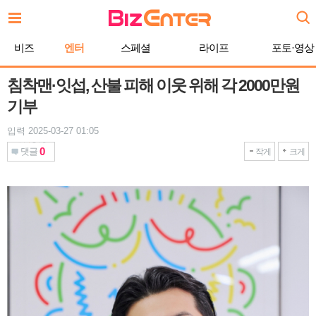
본
문
바
비즈
엔터
스페셜
라이프
포토·영상
로
가
기
침착맨·잇섭, 산불 피해 이웃 위해 각 2000만원
기부
입력 2025-03-27 01:05
0
댓글
작게
크게