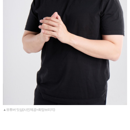
▲유튜버 잇섭(사진제공=희망브리지)