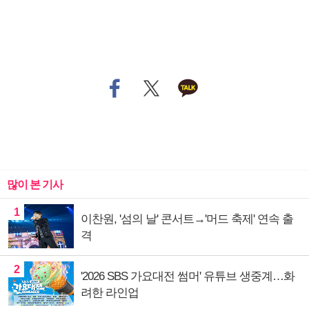
많이 본 기사
1
이찬원, '섬의 날' 콘서트→'머드 축제' 연속 출
격
2
'2026 SBS 가요대전 썸머' 유튜브 생중계…화
려한 라인업