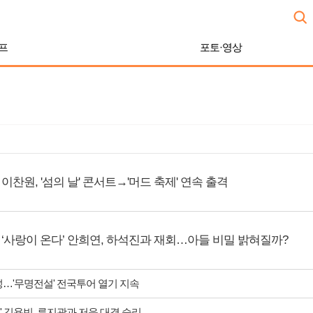
프
포토·영상
이찬원, '섬의 날' 콘서트→'머드 축제' 연속 출격
‘사랑이 온다’ 안희연, 하석진과 재회…아들 비밀 밝혀질까?
성…'무명전설' 전국투어 열기 지속
' 김용빈, 류지광과 저음 대결 승리