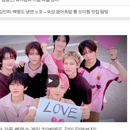
 김민하, 백령도 냉면 노포→숙성 광어초밥·통 도미찜 맛집 탐방
랑 가득 밸런스 게임 "이번에도 같이 달려보자"