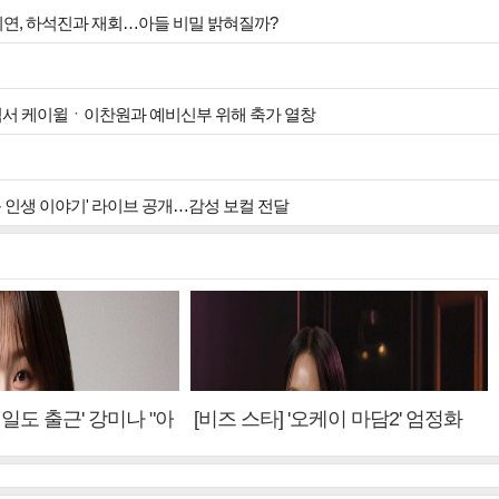
안희연, 하석진과 재회…아들 비밀 밝혀질까?
식서 케이윌ㆍ이찬원과 예비신부 위해 축가 열창
운 인생 이야기' 라이브 공개…감성 보컬 전달
내일도 출근' 강미나 "아
[비즈 스타] '오케이 마담2' 엄정화
설? 사실 아냐"(인터
"6년 만의 속편 제작, 하늘의 뜻"(인
터뷰)