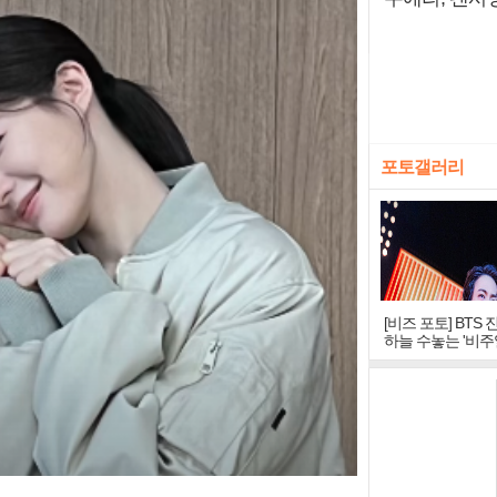
포토갤러리
[비즈 포토] BTS 
하늘 수놓는 '비주
창