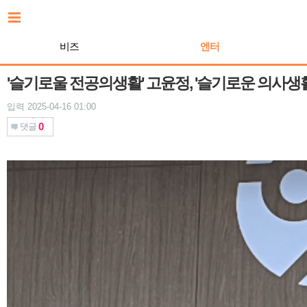
본
문
바
비즈
엔터
로
가
기
'슬기로울 전공의생활' 고윤정, '슬기로운 의사생활
입력 2025-04-16 01:00
0
댓글