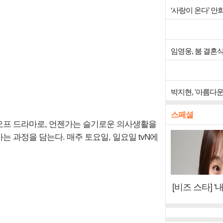
‘사랑이 온다’ 
임영웅, 붐 결혼
박지현, '아름다
스페셜
핀오프 드라마로, 언젠가는 슬기로운 의사생활을
 과정을 담는다. 매주 토요일, 일요일 tvN에
[비즈 스타] '
이오아이 불화
뷰)