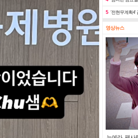
5
'전현무계획4'
영상뉴스
누에라, 팬사