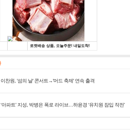
사
이찬원, '섬의 날' 콘서트→'머드 축제' 연속 출격
‘아파트’ 지성, 박병은 폭로 라이브…하윤경 ‘유치원 잠입 작전’