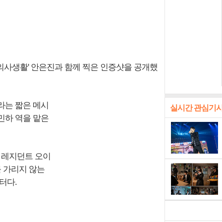
의사생활' 안은진과 함께 찍은 인증샷을 공개했
이라는 짧은 메시
실시간 관심기
추민하 역을 맡은
 레지던트 오이
를 가리지 않는
터다.