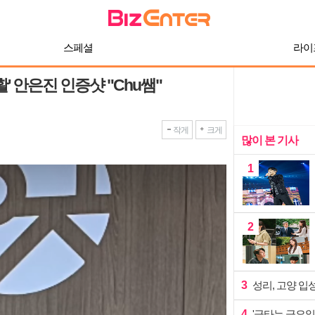
스페셜
라이
' 안은진 인증샷 "Chu쌤"
작게
크게
많이 본 기사
1
2
3
성리, 고양 입
4
'금타는 금요일