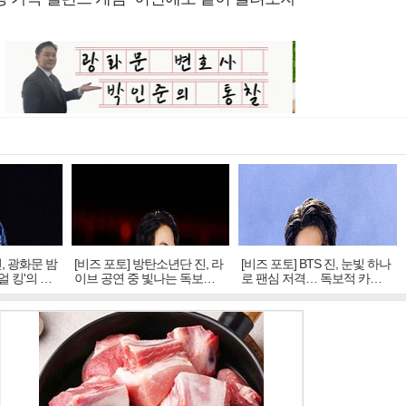
진, 광화문 밤
[비즈 포토] 방탄소년단 진, 라
[비즈 포토] BTS 진, 눈빛 하나
얼 킹'의 열
이브 공연 중 빛나는 독보적
로 팬심 저격… 독보적 카리
아우라
스마